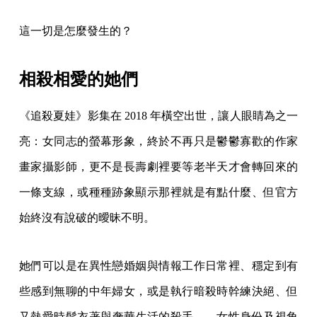
這一切是怎麼發生的？
相殺相愛的她們
《追殺夏娃》影集在 2018 年橫空出世，讓人眼睛為之一
亮：女同志的螢幕形象，終於不再只是鬱鬱寡歡的作家
畫家攝影師，更不是長壽劇裡要等老半天才會轉回來的
一條支線，或種種跡象顯示那裡就是有點什麼、但官方
始終沒有說破的曖昧不明。
她們可以是在異性戀婚姻與情報工作日常裡、穩定到有
些感到無聊的中年婦女，或是執行暗殺時幹練決絕、但
又熱愛時髦衣著與奢華生活的殺手——女性身份及視角