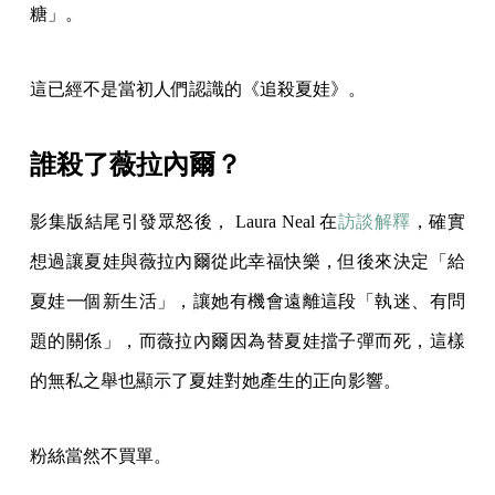
糖」。
這已經不是當初人們認識的《追殺夏娃》。
誰殺了薇拉內爾？
影集版結尾引發眾怒後， Laura Neal 在
訪談解釋
，確實
想過讓夏娃與薇拉內爾從此幸福快樂，但後來決定「給
夏娃一個新生活」，讓她有機會遠離這段「執迷、有問
題的關係」，而薇拉內爾因為替夏娃擋子彈而死，這樣
的無私之舉也顯示了夏娃對她產生的正向影響。
粉絲當然不買單。