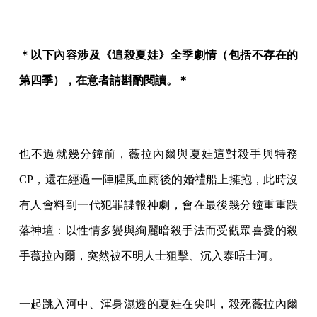
＊以下內容涉及《追殺夏娃》全季劇情（包括不存在的
第四季），在意者請斟酌閱讀。＊
也不過就幾分鐘前，薇拉內爾與夏娃這對殺手與特務
CP，還在經過一陣腥風血雨後的婚禮船上擁抱，此時沒
有人會料到一代犯罪諜報神劇，會在最後幾分鐘重重跌
落神壇：以性情多變與絢麗暗殺手法而受觀眾喜愛的殺
手薇拉內爾，突然被不明人士狙擊、沉入泰晤士河。
一起跳入河中、渾身濕透的夏娃在尖叫，殺死薇拉內爾