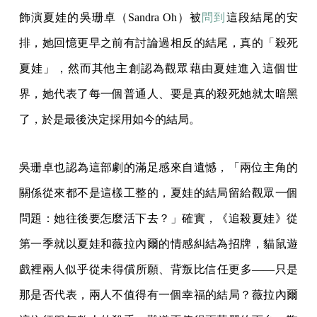
飾演夏娃的吳珊卓（Sandra Oh）被
問到
這段結尾的安
排，她回憶更早之前有討論過相反的結尾，真的「殺死
夏娃」，然而其他主創認為觀眾藉由夏娃進入這個世
界，她代表了每一個普通人、要是真的殺死她就太暗黑
了，於是最後決定採用如今的結局。
吳珊卓也認為這部劇的滿足感來自遺憾，「兩位主角的
關係從來都不是這樣工整的，夏娃的結局留給觀眾一個
問題：她往後要怎麼活下去？」確實，《追殺夏娃》從
第一季就以夏娃和薇拉內爾的情感糾結為招牌，貓鼠遊
戲裡兩人似乎從未得償所願、背叛比信任更多——只是
那是否代表，兩人不值得有一個幸福的結局？薇拉內爾