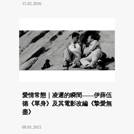
15.02.2016
愛情常態｜凌遲的瞬間——伊薛伍
德《單身》及其電影改編《摯愛無
盡》
09.01.2015