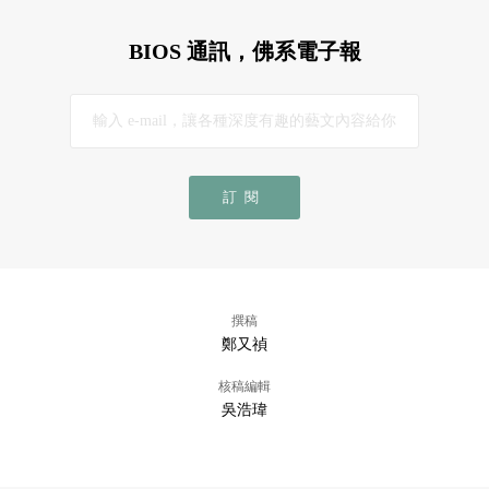
BIOS 通訊，佛系電子報
訂閱
撰稿
鄭又禎
核稿編輯
吳浩瑋