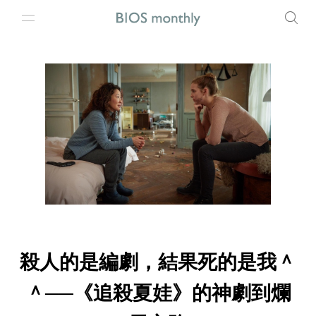
殺人的是編劇，結果死的是我＾
＾──《追殺夏娃》的神劇到爛