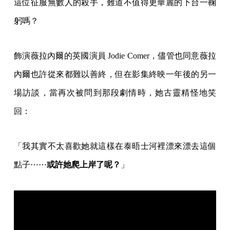
這位征服無數人的殺手，難道不值得更華麗的下台一鞠
躬嗎？
飾演薇拉內爾的英國演員 Jodie Comer，儘管也同意薇拉
內爾也許從來都難以善終，但在影集終映一年後的另一
場訪談，當再次被問到那段劇情時，她古靈精怪地笑
回：
「我其實不太喜歡她就這樣在泰晤士河裡漂來漂去這個
點子⋯⋯
或許她爬上岸了呢？
」