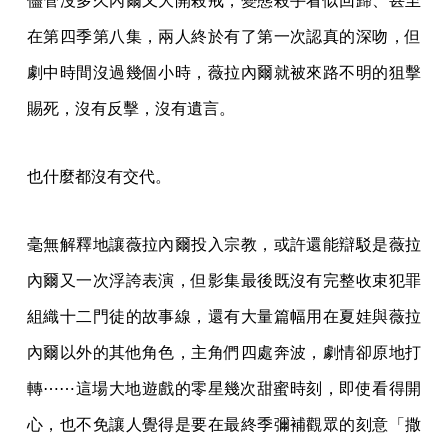
儘管沒多久內爾又大開殺戒，變態殺手看似回歸、甚至
在第四季第八集，兩人終於有了第一次認真的深吻，但
劇中時間沒過幾個小時，薇拉內爾就被來路不明的狙擊
賜死，沒有反擊，沒有遺言。
也什麼都沒有交代。
毫無解釋地讓薇拉內爾投入宗教，或許還能辯駁是薇拉
內爾又一次浮誇表演，但影集最後既沒有完整收束犯罪
組織十二門徒的故事線，還有大量篇幅用在夏娃與薇拉
內爾以外的其他角色，主角們四處奔波，劇情卻原地打
轉⋯⋯這場大地遊戲的零星幾次甜蜜時刻，即使看得開
心，也不免讓人覺得是要在最終季彌補觀眾的刻意「撒