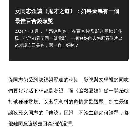
女同志歪讀《鬼才之道》：如果金馬有一個
最佳百合鏡頭獎
2024 年 8 月，「媽咪與狗」在百合控及影迷圈掀起旋
風，他們都看了同一部電影。
一個好好的人怎麼看個片出
來就說自己是狗，還一直叫媽咪？
從同志仍受到歧視與壓迫的時期，影視與文學裡的同志
們要好好活下來都是奢望，而《追殺夏娃》從一開始就
打破種種常規、以出乎意料的劇情驚艷觀眾，卻在最後
讓殺死女同志的「傳統」回歸，不論主創如何詮釋，都
很難同意這樣走回窠臼的選擇。