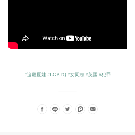
#追殺夏娃
#LGBTQ
#女同志
#英國
#犯罪