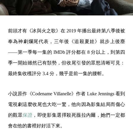
前頭才有《冰與火之歌》在 2019 年播出最終第八季後被
奉為神劇爛尾代表，三年後《追殺夏娃》就步上後塵
——第一季每一集的 IMDb 評分都在 8 分以上，到第四
季一開始雖然已有頹勢，但收尾引發的眾怒清晰可見：
最終集收穫評分 3.4 分，幾乎是前一集的腰斬。
小說原作《Codename Villanelle》作者 Luke Jennings 看到
電視劇這麼收尾也大吃一驚，他向因為影集結局而傷心
的觀眾
保證
，即使影集選擇殺死薇拉內爾，她們一定都
會在他的書裡好好活下來。