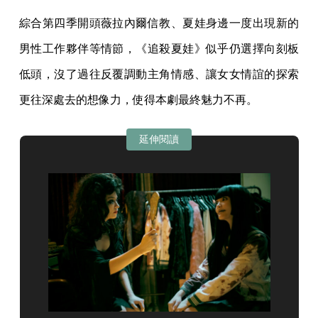
綜合第四季開頭薇拉內爾信教、夏娃身邊一度出現新的
男性工作夥伴等情節，《追殺夏娃》似乎仍選擇向刻板
低頭，沒了過往反覆調動主角情感、讓女女情誼的探索
更往深處去的想像力，使得本劇最終魅力不再。
延伸閱讀