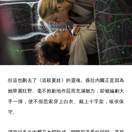
但這也刪去了《追殺夏娃》的靈魂。薇拉內爾正是因為
她華麗狂野、毫不抱歉地作惡而充滿魅力，卻被編劇大
手一揮，便不假思索穿上白衣、戴上十字架，皈依保
守。