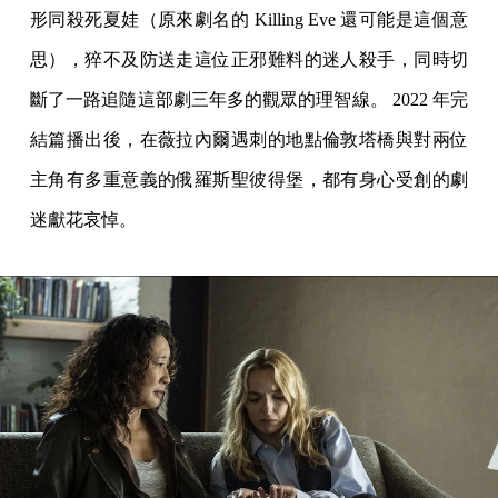
形同殺死夏娃（原來劇名的 Killing Eve 還可能是這個意
思），猝不及防送走這位正邪難料的迷人殺手，同時切
斷了一路追隨這部劇三年多的觀眾的理智線。 2022 年完
結篇播出後，在薇拉內爾遇刺的地點倫敦塔橋與對兩位
主角有多重意義的俄羅斯聖彼得堡，都有身心受創的劇
迷獻花哀悼。