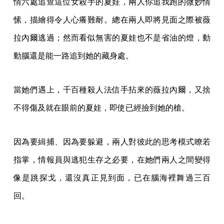
情六處追查這位女殺手的夏娃，兩人你追我跑的微妙情
愫，描繪得令人心癢難耐。總在兩人即將見面之際被薇
拉內爾逃過；然而看似無害的夏娃也不是省油的燈，動
動腦還是能一路追到她的藏身處。
當她們遇上，千百種殺人法信手拈來的薇拉內爾，又捨
不得傷及就在眼前的夏娃，即使已經撿到她的槍。
因為要緝捕、因為要躲避，兩人對彼此的思考模式瞭若
指掌，情報員與逃犯生存之必要，在她們兩人之間變得
像是跳探戈，還沒真正見到面，已在腦海裡舞過三百
回。