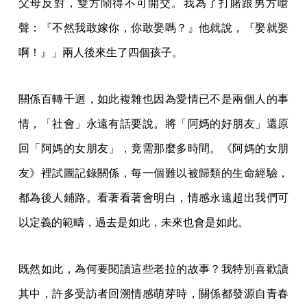
父母反對，雙方鬧得不可開交。我為了打賭跟男方嗆
聲：『不然我敢嫁你，你敢娶嗎？』他就說，『娶就娶
啊！』」兩人後來生了四個孩子。
關係百轉千迴，如此複雜也因為愛情已不是兩個人的事
情，「社會」永遠有話要說。將「阿媽的好朋友」還原
回「阿媽的女朋友」，竟需那麼多時間。《阿媽的女朋
友》裡試圖記錄關係，每一個難以被歸類的生命經驗，
都為後人鋪路。看著看著會明白，情感永遠超出我們可
以定義的範疇，過去是如此，未來也會是如此。
既然如此，為何要閱讀這些老拉的故事？我特別喜歡讀
其中，許多受訪者回溯情感萌芽時，關係都發源自青春