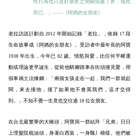
性行為也只是好朋友之間關係越了界，僅此
而已。」——《阿媽的女朋友》
老拉訪談計劃自 2012 年開始記錄「老拉」，收錄 17 段
生命故事成《阿媽的女朋友》。受訪者中最年長的阿寶
1938 年出生，今年已 82 歲。情慾與愛，比任何平權運
動或理論更早誕生，從前他騎腳踏車在街頭撞見愛，用
假車禍土法煉鋼：「兩個女孩走在一起，我們一群就起
鬨，來去撞他，撞了如果他不會罵我們，這才交得
到。」不知不覺一生竟也交往過 18 位女朋友。
在台北最繁華的大橋頭，阿寶與一群結拜「兄弟」日日
上理髮院梳油頭，身著白西裝，一身飄丿模樣。他們被