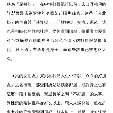
稱為「穿褲的」，在中性打扮流行以前，去口耳相傳的
訂製西裝店為陰性的身體架起陽剛線條。這些「台北
掛」的也會與「基隆掛」、「艋舺掛」交流，原來，這
也是那時代的同志社群。從阿寶閱讀起，像重看大愛電
視台或民視連續劇裡各形各色台灣人的打拚與愛恨情
仇，只不過，主角都是拉子，而這些故事已被忽略太
久。
「阿媽的女朋友」實則在我們人生中常以「ＯＯ的好朋
友」之名出現，那些阿姨姑姑姨婆鄰居，或許身上也有
這麼一段未被定義、親戚長輩之間「不好說」的故事。
異性戀的曖昧世界從好友以上、戀人未滿開始，但在許
多老拉的同性愛戀關係裡，好友以上，就是一片無法定