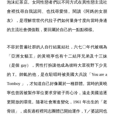
泡沫紅茶店。女同性戀者們以不同方式在異性戀主流社
會裡找尋自我認同、也找尋愛情。閱讀《阿媽的女朋
友》，是理解世世代代拉子們如何量身寸度向當時身邊
的主流社會價值觀，要回屬於自己的一點點模樣。
不容於普遍社群的人自行結黨結社，六七〇年代被稱為
「亞洲女貓王」的黃曉寧也有十二結拜兄弟及十三妹
（是個 gay），男性打扮讓他成為彼時大眾視野下少見
的 T。帥氣的他，是在駐唱時被美國大兵說「You are a
Tomboy 」，才知道自己好像屬於一種群體。當時的黃曉
寧也曾因被製作單位要求穿裙子而心冷，遠走美國追逐
更開放的環境。隨著社會漸進變化，1961 年出生的「老
骨頭」，成長過程裡同志團體已開始運作，T／婆認同也