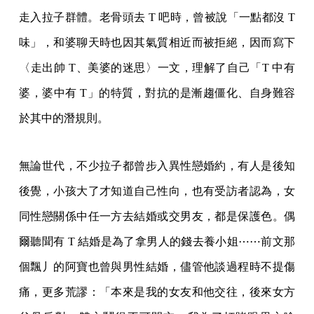
走入拉子群體。老骨頭去 T 吧時，曾被說「一點都沒 T
味」，和婆聊天時也因其氣質相近而被拒絕，因而寫下
〈走出帥 T、美婆的迷思〉一文，理解了自己「T 中有
婆，婆中有 T」的特質，對抗的是漸趨僵化、自身難容
於其中的潛規則。
無論世代，不少拉子都曾步入異性戀婚約，有人是後知
後覺，小孩大了才知道自己性向，也有受訪者認為，女
同性戀關係中任一方去結婚或交男友，都是保護色。偶
爾聽聞有 T 結婚是為了拿男人的錢去養小姐⋯⋯前文那
個飄丿的阿寶也曾與男性結婚，儘管他談過程時不提傷
痛，更多荒謬：「本來是我的女友和他交往，後來女方