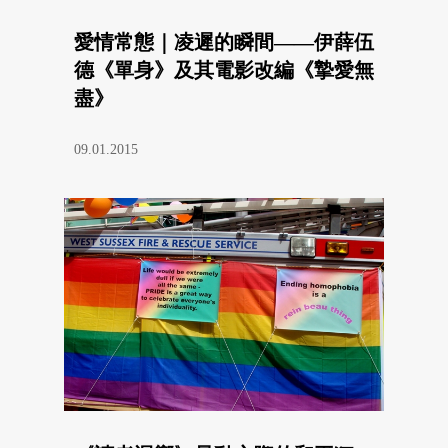
愛情常態｜凌遲的瞬間——伊薛伍
德《單身》及其電影改編《摯愛無
盡》
09.01.2015