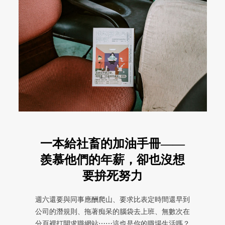
一本給社畜的加油手冊——
羨慕他們的年薪，卻也沒想
要拚死努力
週六還要與同事應酬爬山、要求比表定時間還早到
公司的潛規則、拖著痴呆的腦袋去上班、無數次在
分頁裡打開求職網站⋯⋯這也是你的職場生活嗎？