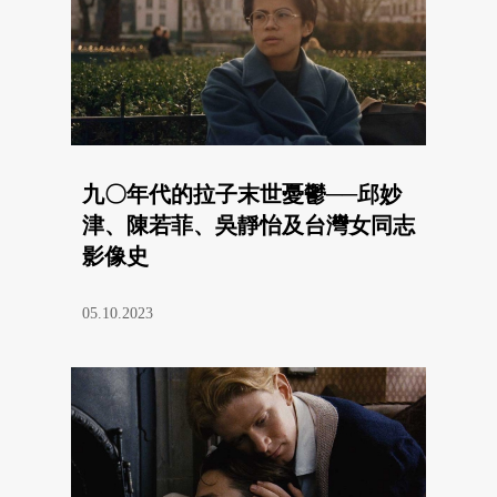
九〇年代的拉子末世憂鬱──邱妙
津、陳若菲、吳靜怡及台灣女同志
影像史
05.10.2023