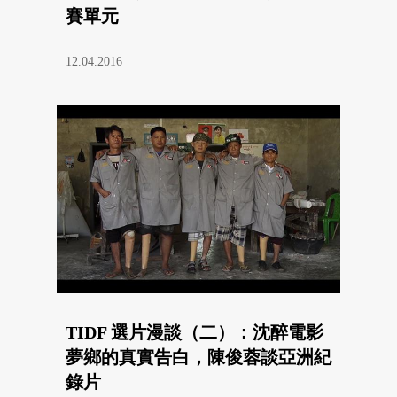
賽單元
12.04.2016
TIDF 選片漫談（二）：沈醉電影
夢鄉的真實告白，陳俊蓉談亞洲紀
錄片