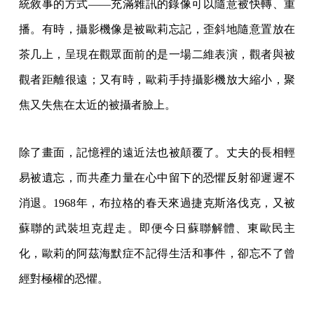
統敘事的方式——充滿雜訊的錄像可以隨意被快轉、重
播。有時，攝影機像是被歐莉忘記，歪斜地隨意置放在
茶几上，呈現在觀眾面前的是一場二維表演，觀者與被
觀者距離很遠；又有時，歐莉手持攝影機放大縮小，聚
焦又失焦在太近的被攝者臉上。
除了畫面，記憶裡的遠近法也被顛覆了。丈夫的長相輕
易被遺忘，而共產力量在心中留下的恐懼反射卻遲遲不
消退。1968年，布拉格的春天來過捷克斯洛伐克，又被
蘇聯的武裝坦克趕走。即便今日蘇聯解體、東歐民主
化，歐莉的阿茲海默症不記得生活和事件，卻忘不了曾
經對極權的恐懼。