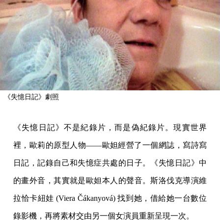
《失憶日記》劇照
《失憶日記》不是紀錄片，而是偽紀錄片。現實世界
裡，歐莉的原型人物——歐妲經營了一個網誌，寫詩寫
日記，記錄自己和失憶症共處的日子。《失憶日記》中
的畫外音，其實就是歐妲本人的聲音。斯洛伐克導演維
拉恰卡紐娃 (Viera Čákanyová) 找到她，借給她一台數位
錄影機，再將素材交由另一個女演員重新呈現一次。