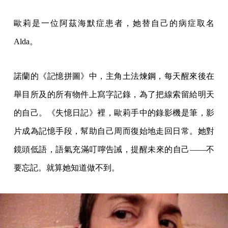
歐莉是一位阿茲海默症患者，她替自己的病症取名
Alda。
諾蘭的《記憶拼圖》中，主角土法煉鋼，每天醒來後在
舉目所及的所有物件上寫字記錄，為了把線索留給明天
的自己。《失憶日記》裡，歐莉手中的錄影機是筆，影
片成為記憶手段，幫助自己周而復始地走回日常。她對
鏡頭低語，語氣充滿叮嚀告誡，提醒未來的自己——不
要忘記。就算她知道做不到。