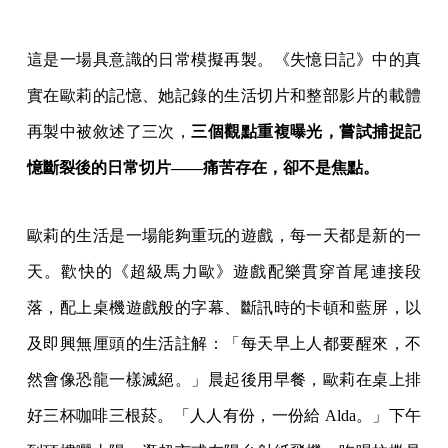
這是一場具意識的日常模擬再製。《失憶日記》中的真
實在歐莉的記憶、她記錄的生活切片和整部影片的載體
再製中被敘述了三次，
三個觀點重複曝光，嘗試捕捉記
憶斷裂後的日常切片——痛苦存在，卻不是焦點。
歐莉的生活是一場能夠重玩的遊戲，每一天都是新的一
天。歡快的《超級馬力歐》遊戲配樂貫穿首尾連接段
落，配上桌機遊戲般的字幕、斷訊時的卡頓和藍屏，以
及即興無厘頭的生活註解：「每天早上人都要醒來，不
然會像恐龍一樣滅絕。」晨起後用早餐，歐莉在桌上排
好三杯咖啡三根菸。「人人有份，一份給 Alda。」下午