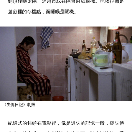
到頂樓曬太陽、逛超市或在陽台射紙飛機。吃喝拉撒是
遊戲裡的存檔點，而睡眠是關機。
《失憶日記》劇照
紀錄式的鏡頭在電影裡，像是遺失的記憶一般，喪失傳