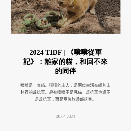
2024 TIDF | 《噗噗從軍
記》：離家的貓，和回不來
的同伴
噗噗是一隻貓。噗噗的主人，是兩位生活在緬甸山
林裡的反抗軍。起初噗噗不是戰貓，反抗軍也還不
是反抗軍，而是兩位旅遊部落客。
30.04.2024