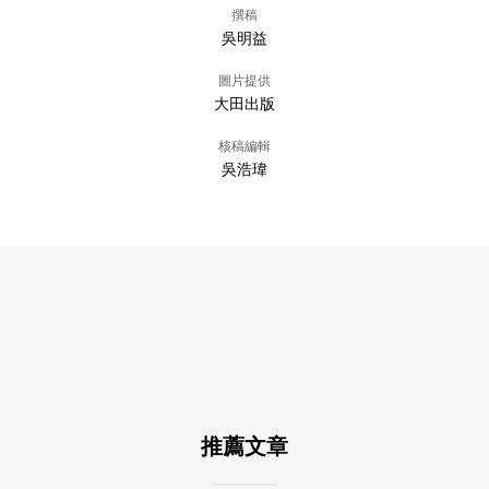
撰稿
吳明益
圖片提供
大田出版
核稿編輯
吳浩瑋
推薦文章