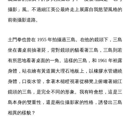
攝影」風。不過細江英公最終走上展露自我慾望風格的
前衛攝影道路。
土門拳也曾在 1955 年拍攝過三島。在他的鏡頭下，三島
坐在書桌前抽著菸，背對鏡頭的貓看著三島，三島則若
有所思地看著桌面的一角。這樣的三島，和 1961 年袒露
身體，站在繪有黃道圖大理石地板上，以橡膠水管纏繞
身體，口銜水管，拿著木槌瞪視著從梯凳上俯瞰著細江
鏡頭的三島，是完全不同的形象。我有時會想，這是三
島本身的雙重性，還是兩位攝影家的性格，誘發出三島
相異的樣貌？