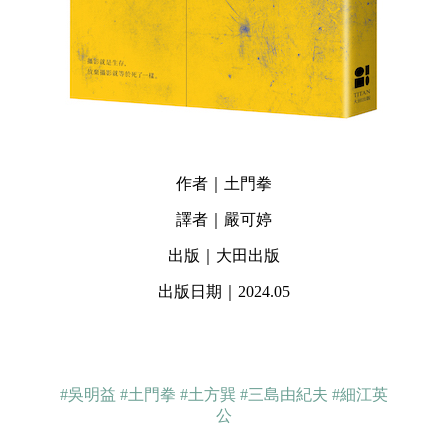
作者｜土門拳
譯者｜嚴可婷
出版｜大田出版
出版日期｜2024.05
#吳明益
#土門拳
#土方巽
#三島由紀夫
#細江英
公