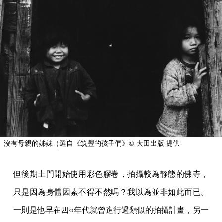
沒有母親的姊妹（選自《筑豐的孩子們》©︎ 大田出版 提供
但後期土門開始使用彩色膠卷，拍攝較為靜態的佛寺，
只是因為身體因素不得不然嗎？我以為並非如此而已。
一則是他早在四○年代就曾進行過類似的拍攝計畫，另一