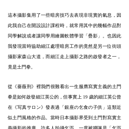
這本攝影集用了一些暗房技巧去表現非現實的氣息，因
此我自己在開設設計課程時，就常用其中的幾幅作品對
同學解說或者讓同學用繪圖軟體學習「疊影」。也因此
我發現當時協助細江處理暗房工作的竟然是另一位街頭
攝影家森山大道，而細江走上攝影之路的啟發者之一，
竟是土門拳。
從《薔薇刑》裡我們很難看出一生服膺寫實主義的土門
拳是如何啟發細江英公的，但事實上 19 歲的細江英公曾
在《写真サロン》發表過「銀座の乞食の子供」這類近
似土門風格的作品。當時日本攝影界受到土門對寫實主
義攝影的推廣，許多人拍攝乞丐，一度被嘲諷是「乞丐