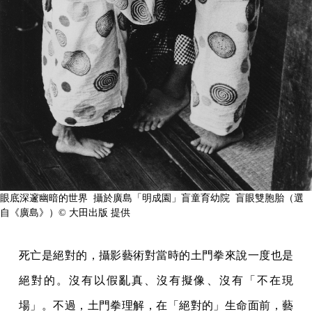
眼底深邃幽暗的世界 攝於廣島「明成園」盲童育幼院 盲眼雙胞胎（選
自《廣島》）©︎ 大田出版 提供
死亡是絕對的，攝影藝術對當時的土門拳來說一度也是
絕對的。沒有以假亂真、沒有擬像、沒有「不在現
場」。不過，土門拳理解，在「絕對的」生命面前，藝