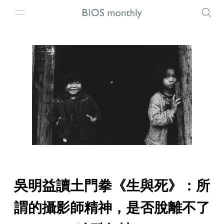
吳明益讀土門拳《生與死》：所
謂的攝影師精神，是否脫離不了