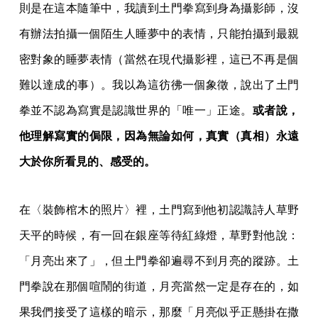
則是在這本隨筆中，我讀到土門拳寫到身為攝影師，沒
有辦法拍攝一個陌生人睡夢中的表情，只能拍攝到最親
密對象的睡夢表情（當然在現代攝影裡，這已不再是個
難以達成的事）。我以為這彷彿一個象徵，說出了土門
拳並不認為寫實是認識世界的「唯一」正途。
或者說，
他理解寫實的侷限，因為無論如何，真實（真相）永遠
大於你所看見的、感受的。
在〈裝飾棺木的照片〉裡，土門寫到他初認識詩人草野
天平的時候，有一回在銀座等待紅綠燈，草野對他說：
「月亮出來了」，但土門拳卻遍尋不到月亮的蹤跡。土
門拳說在那個喧鬧的街道，月亮當然一定是存在的，如
果我們接受了這樣的暗示，那麼「月亮似乎正懸掛在撒