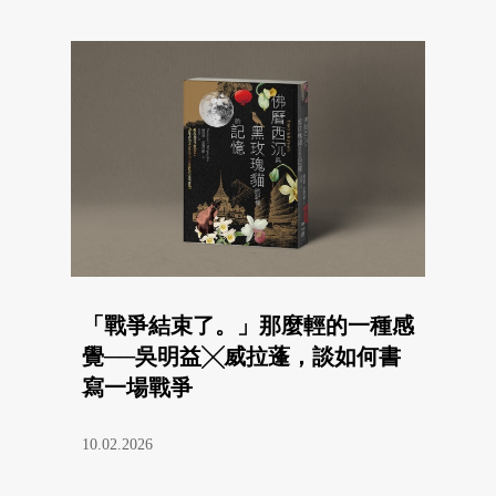
「戰爭結束了。」那麼輕的一種感
覺──吳明益╳威拉蓬，談如何書
寫一場戰爭
10.02.2026