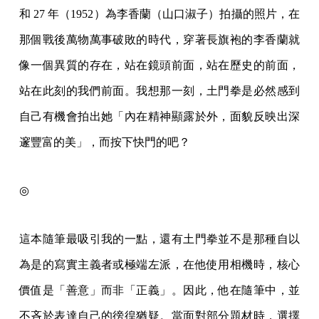
和 27 年（1952）為李香蘭（山口淑子）拍攝的照片，在
那個戰後萬物萬事破敗的時代，穿著長旗袍的李香蘭就
像一個異質的存在，站在鏡頭前面，站在歷史的前面，
站在此刻的我們前面。我想那一刻，土門拳是必然感到
自己有機會拍出她「內在精神顯露於外，面貌反映出深
邃豐富的美」，而按下快門的吧？
◎
這本隨筆最吸引我的一點，還有土門拳並不是那種自以
為是的寫實主義者或極端左派，在他使用相機時，核心
價值是「善意」而非「正義」。因此，他在隨筆中，並
不吝於表達自己的徬徨猶疑。當面對部分題材時，選擇