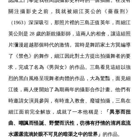
認識土門拳是我在閱讀攝影史料時的一個插曲。在沒有
關注攝影史之前，我就被細江英公的《薔薇刑》
（1963）深深吸引，那照片裡的三島正值英年，而細江
英公則是 28 歲的新銳攝影師，這兩人的相會，讓這組照
片瀰漫超越那個時代的激情。當時是舞蹈家土方巽編導
了《禁色》的舞作，細江因此對土方提出拍攝舞者的要
求，完成了名為《男與女》的作品。三島看見這組以強
烈的黑白風格呈現舞者肉體的作品，大為驚豔，面見細
江後，兩人便開始了為期兩年的攝影合作計畫。他們有
時邀請女演員參與，有時進入教會、廢墟拍攝，三島在
細江面前完全解放，成就了一本他稱是：
「異形而扭
曲、嘲諷而怪誕、野蠻而汎性，彷彿有抒情的清冽底流
水潺潺流淌於眼不可見的暗渠之中的世界」
的作品。