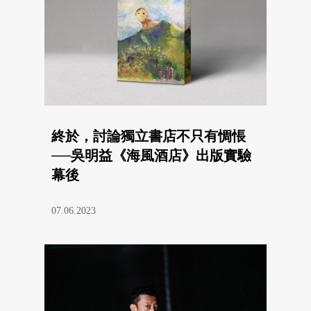
終於，討論獨立書店不只有惆悵
──吳明益《海風酒店》出版實驗
幕後
07.06.2023