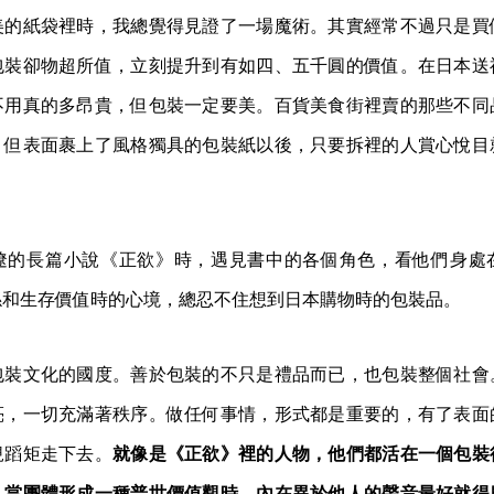
美的紙袋裡時，我總覺得見證了一場魔術。其實經常不過只是買
包裝卻物超所值，立刻提升到有如四、五千圓的價值。在日本送
不用真的多昂貴，但包裝一定要美。百貨美食街裡賣的那些不同
，但表面裹上了風格獨具的包裝紙以後，只要拆裡的人賞心悅目
遼的長篇小說《正欲》時，遇見書中的各個角色，看他們身處
係和生存價值時的心境，總忍不住想到日本購物時的包裝品。
包裝文化的國度。善於包裝的不只是禮品而已，也包裝整個社會
亮，一切充滿著秩序。做任何事情，形式都是重要的，有了表面
規蹈矩走下去。
就像是《正欲》裡的人物，他們都活在一個包裝
，當團體形成一種普世價值觀時，內在異於他人的聲音最好就得