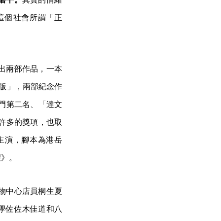
這個社會所謂「正
出兩部作品，一本
黑版」，兩部紀念作
説部門第二名、「達文
括了許多的獎項，也取
主演，腳本為港岳
望》。
物中心店員桐生夏
學佐佐木佳道和八