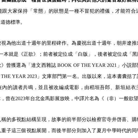
能跟大家保持「常態」的狀態是一種不冒犯的禮儀，才能符合
與道德標準。
遼視為他出道十週年的里程碑作。為慶祝出道十週年，朝井遼推
另一本就是《正欲》；前者被定位成「白版」，後者被定位成「
曾獲選為「達文西雜誌 BOOK OF THE YEAR 2021」小
OF THE YEAR 2023」文庫部門第一名。出版以來，這本書囊
在內的讀者共鳴，並且被改編成電影，由稻垣吾郎、新垣結衣
，曾在2023年台北金馬影展放映，中譯片名為《（非）一般欲
人稱的多視點結構呈現，故事的前半部分以檢察官寺井啓喜、購
八重子這三個視點展開，而後半部分則加入了夏月中學時代的同