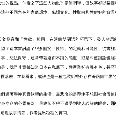
大也的視點。乍看之下這些人物似乎毫無關聯，但故事卻以某個
在這些不同角色的家庭環境、職場文化、性取向和性癖好的背景
。
日文發音和「性欲」相同，在這個雙關語的巧思下，發人省思
」望？這本書討論了很多關於「性欲」的定義和可能性。從書裡
件事，想法保守，通常帶著避而不談的態度，或是即使談論也經
的是，我們其實都知道日本在私底下，性產業卻有聲有色，甚至
表裡落差，在我看來，或許也是一種包裝紙裡外存在著兩個世界
角們過著壓抑真實欲望的生活，最悲哀的是即使不想跟社會價值
安身立命的心靈角落，最終卻不得不遭受到被人誤解的眼光
。那
？
透過故事情節，作者提出種種的質問。