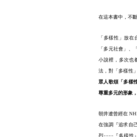
在這本書中，不
「多樣性」放在
「多元社會」、
小說裡，多次也
法，對「多樣性
眾人歌頌「多樣
尊重多元的形象
朝井遼曾經在 N
在強調『追求自
烈⋯⋯『多樣性