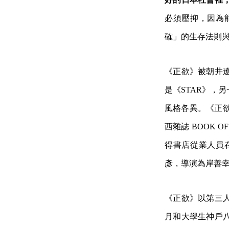
必須壓抑，因為
確」的生存法則
《正欲》被朝井
是《STAR》，
風格各異。《正欲》
西雜誌 BOOK 
得書店從業人員
彥，導演為岸善幸
《正欲》以第三
月和大學生神戶