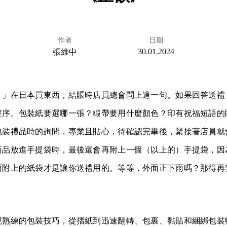
作者
日期
30.01.2024
張維中
？」在日本買東西，結賬時店員總會問上這一句。如果回答送禮
程序。包裝紙要選哪一張？緞帶要用什麼顏色？印有祝福短語的
包裝禮品時的詢問，專業且貼心，待確認完畢後，緊接著店員就
商品放進手提袋時，最後還會再附上一個（以上的）手提袋，因
面附上的紙袋才是讓你送禮用的。等等，外面正下雨嗎？那得再
現熟練的包裝技巧，從摺紙到迅速翻轉、包裹、黏貼和綑綁包裝