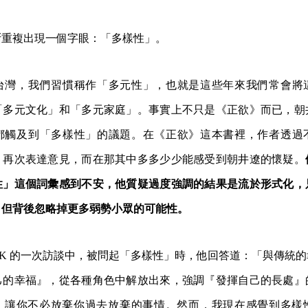
斷重複出現一個字眼：「多樣性」。
台灣，我們習慣稱作「多元性」，也就是這些年來我們常會將
「多元文化」和「多元家庭」。事實上不只是《正欲》而已，朝
都觸及到「多樣性」的議題。在《正欲》這本書裡，作者透過
」再次表達意見，而在那其中多多少少能感受到朝井遼的懷疑。
性」這個詞彙感到不安，他質疑過度強調的結果是流於形式化，
，但背後忽略掉更多弱勢小眾的可能性。
HK 的一次訪談中，被問起「多樣性」時，他回答道：「與傳統
己的幸福』，從各種角色中解放出來，強調『發揮自己的長處』
』讓你不必放棄你過去放棄的事情。然而，我現在感覺到多樣