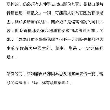
壞掉的，仍必須有人伸手去指出那份其實。書籍出版時
行銷使用「痛散文」一詞，可能讓人以為它關於蒼涼過
盡，關於多麽痛的領悟，關於經常是偏義複詞的同甘共
苦；但我覺得那更像菲利浦有次來到瑪法達面前，問
她：「妳為什麼不學學我呢？何必一天到晚去想那些大
事嘛？妳想著中國大陸、越南、剛果，一定頭痛死
囉！」
話沒說完，菲利浦自己卻因為思及這些而表情一變，轉
頭問瑪法達：「噫！妳有頭痛藥嗎？」