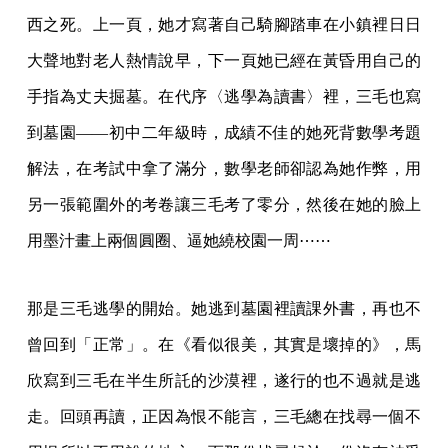
西之死。上一頁，她才寫著自己騎腳踏車在小鎮裡日日
大聲地對老人熱情說早，下一頁她已經在黃昏用自己的
手指為丈夫掘墓。在代序〈逃學為讀書〉裡，三毛也寫
到墓園——初中二年級時，成績不佳的她死背數學考題
解法，在考試中拿了滿分，數學老師卻認為她作弊，用
另一張範圍外的考卷讓三毛考了零分，然後在她的臉上
用墨汁畫上兩個圓圈、逼她繞校園一周⋯⋯
那是三毛逃學的開始。她逃到墓園裡讀課外書，再也不
曾回到「正常」。在《看似很美，其實是壞掉的》，馬
欣寫到三毛在半生所託的沙漠裡，遂行的也不過就是逃
走。回頭再讀，正因為恨不能言，三毛總在找尋一個不