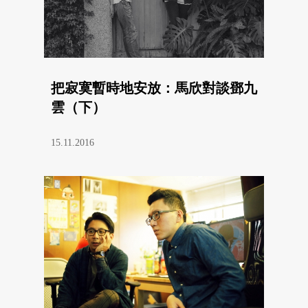
把寂寞暫時地安放：馬欣對談鄧九
雲（下）
15.11.2016