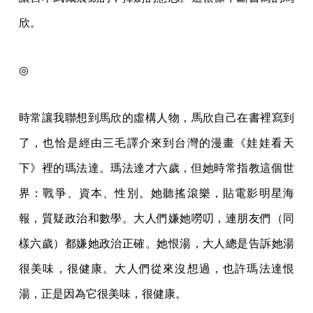
欣。
◎
時常讓我聯想到馬欣的虛構人物，馬欣自己在書裡寫到
了，也恰是經由三毛譯介來到台灣的漫畫《娃娃看天
下》裡的瑪法達。瑪法達才六歲，但她時常指教這個世
界：戰爭、資本、性別。她聽搖滾樂，貼電影明星海
報，質疑政治和數學。大人們嫌她嘮叨，連朋友們（同
樣六歲）都嫌她政治正確。她恨湯，大人總是告訴她湯
很美味，很健康。大人們從來沒想過，也許瑪法達恨
湯，正是因為它很美味，很健康。