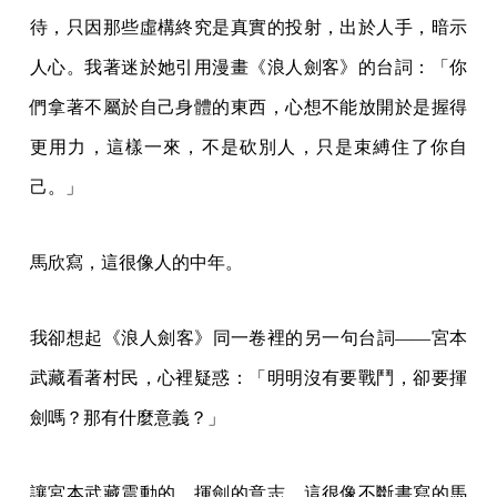
待，只因那些虛構終究是真實的投射，出於人手，暗示
人心。我著迷於她引用漫畫《浪人劍客》的台詞：「你
們拿著不屬於自己身體的東西，心想不能放開於是握得
更用力，這樣一來，不是砍別人，只是束縛住了你自
己。」
馬欣寫，這很像人的中年。
我卻想起《浪人劍客》同一卷裡的另一句台詞——宮本
武藏看著村民，心裡疑惑：「明明沒有要戰鬥，卻要揮
劍嗎？那有什麼意義？」
讓宮本武藏震動的，揮劍的意志。這很像不斷書寫的馬