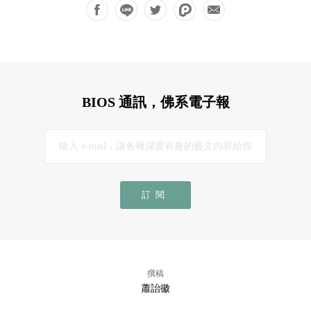
BIOS 通訊，佛系電子報
訂閱
撰稿
蕭詒徽