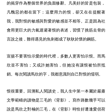
的揭穿作為整個世界的負面修辭。凡美好的皆是包裝，
凡醜惡的都在當下；這麼用力的恨，卻又在在提醒著
我，我對恨的敏感與對愛的敏感並不相等。正是因為社
會用更巨大的力氣迴避著恨的表述，習慣了挑筋去骨的
言說之後，難得遇見的魚刺都成了耿耿於懷的鋼筋。
宣揚不要害怕示愛的時代裡，多數人更害怕示恨。而馬
欣並不害怕；又或許她害怕，但她沒有讓恨被怕所抵
銷。每次閱讀馬欣的字，我都意識到自己對恨的懦弱。
恨很重要。回溯私人閱讀史，我人生中第一本屬於嚴肅
文學範疇的讀物是三毛的《背影》。寫作路數幾乎可以
說是馬欣之對極的三毛，在《背影》時恰好遭逢愛侶荷