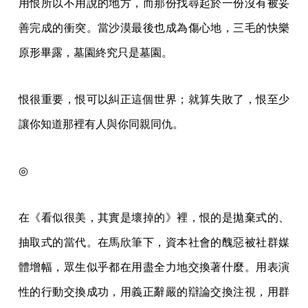
用恨所以不用說的地方，而那份找尋起於一份沒有被妥
善完成的衝突。當沙漠最後也成為傷心地，三毛的快樂
原形畢露，墓園終究只是墓園。
恨很重要，恨可以糾正這個世界；就算失敗了，恨至少
讓你知道那裡有人與你同親同仇。
◎
在《看似很美，其實是壞掉的》裡，恨的是拋棄式的、
抽取式的當代。在馬欣筆下，資本社會的醜惡被社群媒
體增幅，眾生似乎都在用盡全力地交換著什麼。用表演
性的行動交換成功，用義正辭嚴的辯論交換注視，用群