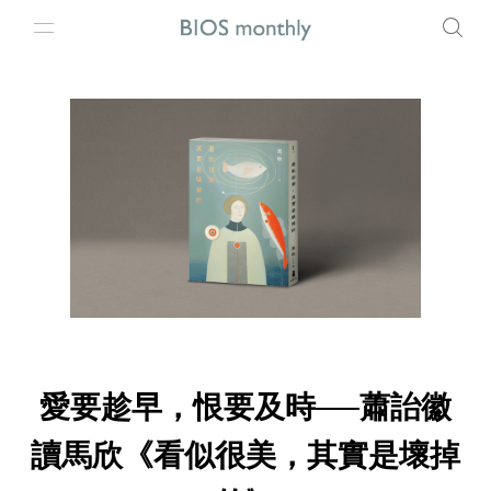
愛要趁早，恨要及時──蕭詒徽
讀馬欣《看似很美，其實是壞掉