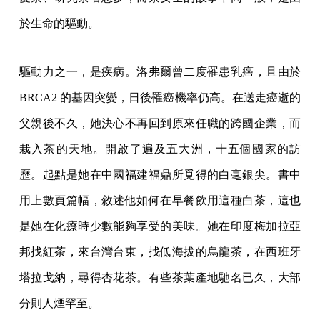
於生命的驅動。
驅動力之一，是疾病。洛弗爾曾二度罹患乳癌，且由於
BRCA2 的基因突變，日後罹癌機率仍高。在送走癌逝的
父親後不久，她決心不再回到原來任職的跨國企業，而
栽入茶的天地。開啟了遍及五大洲，十五個國家的訪
歷。起點是她在中國福建福鼎所覓得的白毫銀尖。書中
用上數頁篇幅，敘述他如何在早餐飲用這種白茶，這也
是她在化療時少數能夠享受的美味。她在印度梅加拉亞
邦找紅茶，來台灣台東，找低海拔的烏龍茶，在西班牙
塔拉戈納，尋得杏花茶。有些茶葉產地馳名已久，大部
分則人煙罕至。