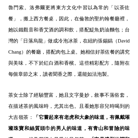
魯門索。洛弗爾更將東方文化中習以為常的「以茶佐
餐」，搬上西方餐桌，因此，在倫敦的聖約翰餐廳裡，
她以鐵觀音和香艾酒的調和飲，搭配鯷魚奶油麵包；台
灣的「日落烏龍」做成冷泡冰茶，在紐約張錫鎬（David
Chang）的餐廳，搭配肉包上桌。她相信好茶佐餐的講究
與美味，不下於紅白酒和香檳。這些精彩配方，隨附在
每個章節之末，讀者聞香之際，還能如法泡製。
茶女士除了經驗豐富，她且文字曼妙，敘事不落俗套，
在描述茶的風味時，尤其出色。且看她形容兒時喝到的
大吉嶺茶：
「它嘗起來有老虎和大象的味道，有佩戴璀
璨珠寶和絲質頭巾的男人的味道，有青山和冒險的味