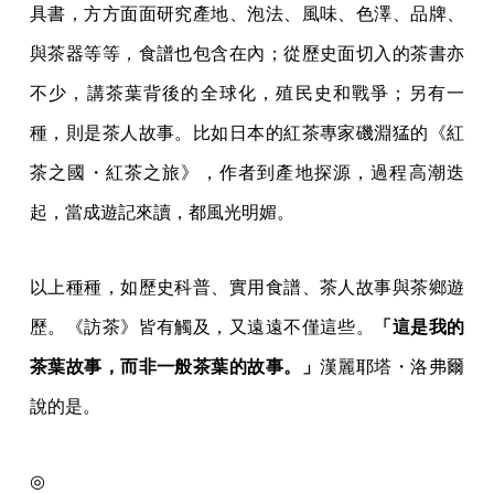
具書，方方面面研究產地、泡法、風味、色澤、品牌、
與茶器等等，食譜也包含在內；從歷史面切入的茶書亦
不少，講茶葉背後的全球化，殖民史和戰爭；另有一
種，則是茶人故事。比如日本的紅茶專家磯淵猛的《紅
茶之國・紅茶之旅》，作者到產地探源，過程高潮迭
起，當成遊記來讀，都風光明媚。
以上種種，如歷史科普、實用食譜、茶人故事與茶鄉遊
歷。《訪茶》皆有觸及，又遠遠不僅這些。
「這是我的
茶葉故事，而非一般茶葉的故事。」
漢麗耶塔・洛弗爾
說的是。
◎