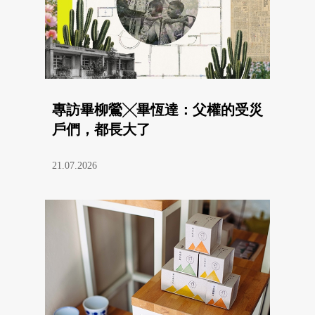
專訪畢柳鶯╳畢恆達：父權的受災
戶們，都長大了
21.07.2026