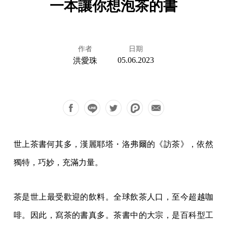
一本讓你想泡茶的書
作者
日期
05.06.2023
洪愛珠
世上茶書何其多，漢麗耶塔・洛弗爾的《訪茶》，依然
獨特，巧妙，充滿力量。
茶是世上最受歡迎的飲料。全球飲茶人口，至今超越咖
啡。因此，寫茶的書真多。茶書中的大宗，是百科型工