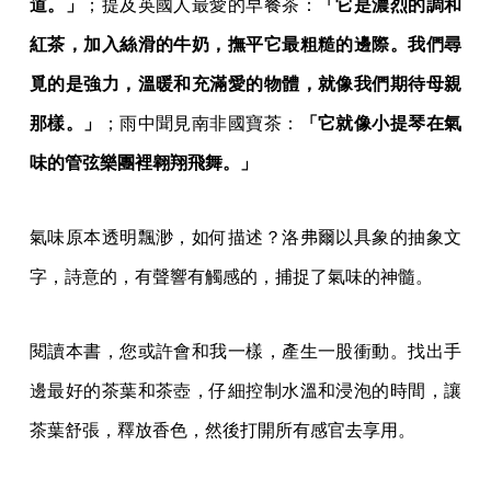
道。」
；提及英國人最愛的早餐茶：
「它是濃烈的調和
紅茶，加入絲滑的牛奶，撫平它最粗糙的邊際。我們尋
覓的是強力，溫暖和充滿愛的物體，就像我們期待母親
那樣。」
；雨中聞見南非國寶茶：
「它就像小提琴在氣
味的管弦樂團裡翱翔飛舞。」
氣味原本透明飄渺，如何描述？洛弗爾以具象的抽象文
字，詩意的，有聲響有觸感的，捕捉了氣味的神髓。
閱讀本書，您或許會和我一樣，產生一股衝動。找出手
邊最好的茶葉和茶壺，仔細控制水溫和浸泡的時間，讓
茶葉舒張，釋放香色，然後打開所有感官去享用。