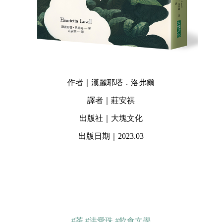
作者｜漢麗耶塔．洛弗爾
譯者｜莊安祺
出版社｜大塊文化
出版日期｜2023.03
#茶
#洪愛珠
#飲食文學