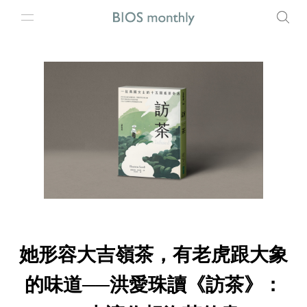
她形容大吉嶺茶，有老虎跟大象
的味道──洪愛珠讀《訪茶》：