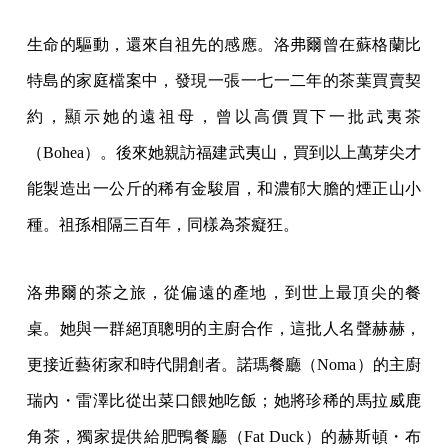
生命的驅動，還來自祖先的感應。洛弗爾曾在蘇格蘭比
特島的家庭檔案中，發現一張一七一二年的茶葉買賣契
約，顯示她的遠祖母，曾以高價買下一批武夷茶
（Bohea）。後來她親訪福建武夷山，買到以上萬芽尖才
能製造出一公斤的稀有金駿眉，和濃郁大膽的煙正山小
種。祖孫相隔三百年，同樣為茶癡狂。
洛弗爾的茶之旅，從偏遠的產地，到世上最頂尖的餐
桌。她與一群絕頂聰明的主廚合作，這批人名聲赫赫，
更接近藝術家和時代開創者。諾瑪餐廳（Noma）的主廚
瑞內・雷澤比從出菜口餵她吃飯；她將珍稀的馬拉威鹿
角茶，獨家提供給肥鴨餐廳（Fat Duck）的赫斯頓・布