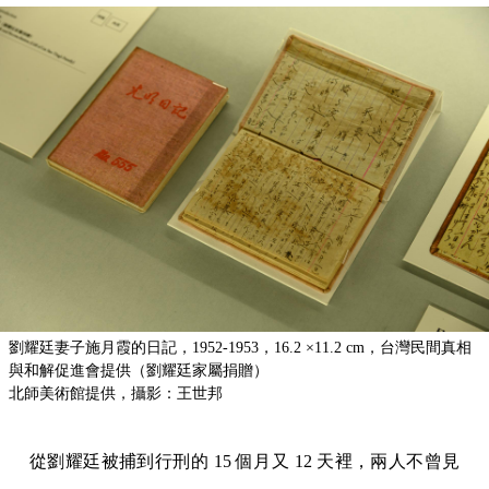
劉耀廷妻子施月霞的日記，1952-1953，16.2 ×11.2 cm，台灣民間真相
與和解促進會提供（劉耀廷家屬捐贈）
北師美術館提供，攝影：王世邦
從劉耀廷被捕到行刑的 15 個月又 12 天裡，兩人不曾見