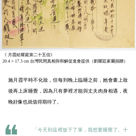
《 月霞給耀庭第二十五信》
20.4 × 17.3 cm
台灣民間真相與和解促進會提供（劉耀廷家屬捐贈）
施月霞平時不化妝，但每到晚上臨睡之前，她會畫上妝
後再上床睡覺，因為只有夢裡才能與丈夫肉身相遇，夜
晚好像也就值得期待了。
「今天到這裡放下了筆，我想要睡覺了。十