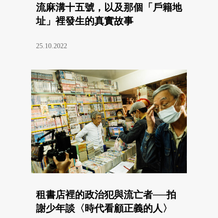
流麻溝十五號，以及那個「戶籍地
址」裡發生的真實故事
25.10.2022
租書店裡的政治犯與流亡者──拍
謝少年談〈時代看顧正義的人〉