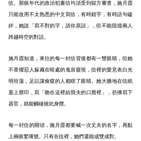
信。那個年代的政治犯書信均須受到獄方審查，施月霞
只能改用不太熟悉的中文寫信，有時錯字，有時語句磕
絆，她說「寫不對的字，請你原諒」，但不能阻擋兩人
跨越時空的對話。
施月霞知道，來往的每一封信背後都有一雙眼睛，但她
不畏懼惡人躲藏在暗處的鬼祟窺視，信裡的愛意表白光
明坦蕩，足以讓偷窺的人都瞎了眼睛。她大膽地在信紙
蓋上唇印，寫「吻在這裡給我夫的口唇裡」，彷彿寫下
器官，就能觸碰彼此身體。
每一封信的開頭，施月霞都要喊一次丈夫的名字，再點
上兩個驚嘆號。只有在信裡，她們還能成雙成對。