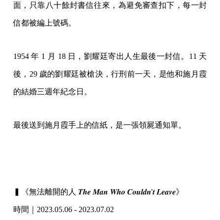
面，只靠八十餘封書信往來，為避免審查扣下，每一封
信都被編上號碼。
1954 年 1 月 18 日，劉耀廷寄出人生最後一封信。11 天
後，29 歲的劉耀廷被槍決，行刑前一天，是他和施月霞
的結婚三週年紀念日。
最後送到施月霞手上的信紙，是一張領屍通知單。
▍《無法離開的人 𝑻𝒉𝒆 𝑴𝒂𝒏 𝑾𝒉𝒐 𝑪𝒐𝒖𝒍𝒅𝒏'𝒕 𝑳𝒆𝒂𝒗𝒆》
時間｜2023.05.06 - 2023.07.02