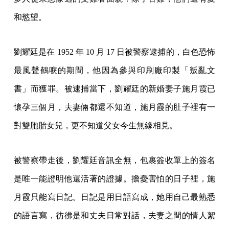
和慾望。
劉耀廷是在 1952 年 10 月 17 日被警察逮捕的，白色恐怖
最風聲鶴唳的期間，他因為參與印刷廠印製「叛亂文
書」而獲罪。被逮捕當下，劉耀廷的新婚妻子施月霞已
懷孕三個月，夫妻倆都還不知道，施月霞的肚子裡有一
對雙胞胎女兒，更不知道父女今生無緣相見。
被警察帶走後，劉耀廷音訊全無，包裹簽收單上的簽名
是唯一能證明他還活著的證據。擔憂害怕的日子裡，施
月霞只能寫日記。日記是用日語寫成，她用自己最熟悉
的語言寫，彷彿是和丈夫日常對話，夫妻之間的情人絮