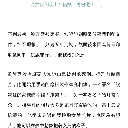
月六日的晚上在信紙上再會吧！！ 」
審判最初，劉耀廷被定罪「知曉印刷廠常於夜間刊印文
件，卻不通報」，判處五年刑期，然而後來因為昔日印
刷廠同事「供認罪行」，他被改判死刑。
劉耀廷沒有讓家人知道自己被判處死刑。行刑前幾個
月，他開始用手邊的廢料製作家庭相簿，一本署名「祝
親愛的家族們幸福！康樂！」，另一本署名「給月霞存
念」。相簿裡的相片大多是施月霞寄給他的，當中最被
珍藏的，他從未見過的雙胞胎女兒照片，也因為有照
片，他可以在夢中想像抱著女兒的樣子。