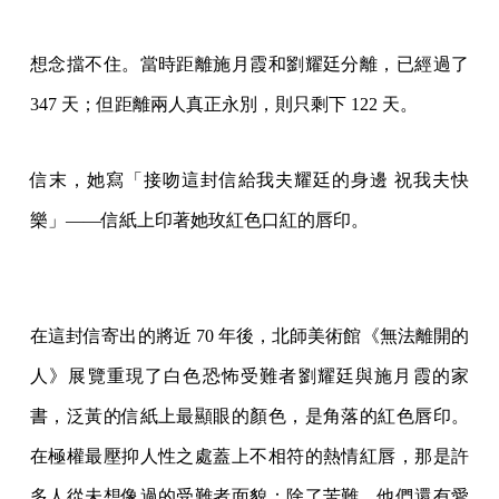
想念擋不住。當時距離施月霞和劉耀廷分離，已經過了
347 天；但距離兩人真正永別，則只剩下 122 天。
信末，她寫「接吻這封信給我夫耀廷的身邊 祝我夫快
樂」——信紙上印著她玫紅色口紅的唇印。
在這封信寄出的將近 70 年後，北師美術館《無法離開的
人》展覽重現了白色恐怖受難者劉耀廷與施月霞的家
書，泛黃的信紙上最顯眼的顏色，是角落的紅色唇印。
在極權最壓抑人性之處蓋上不相符的熱情紅唇，那是許
多人從未想像過的受難者面貌：除了苦難，他們還有愛