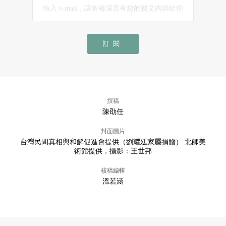
訂閱
撰稿
陳劭任
封面圖片
台灣民間真相與和解促進會提供（劉耀廷家屬捐贈） 北師美
術館提供，攝影：王世邦
核稿編輯
溫若涵