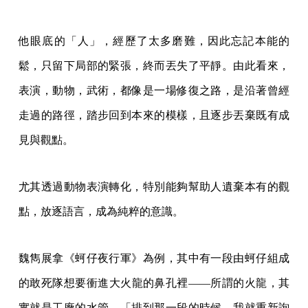
他眼底的「人」，經歷了太多磨難，因此忘記本能的
鬆，只留下局部的緊張，終而丟失了平靜。由此看來，
表演，動物，武術，都像是一場修復之路，是沿著曾經
走過的路徑，踏步回到本來的模樣，且逐步丟棄既有成
見與觀點。
尤其透過動物表演轉化，特別能夠幫助人遺棄本有的觀
點，放逐語言，成為純粹的意識。
魏雋展拿《蚵仔夜行軍》為例，其中有一段由蚵仔組成
的敢死隊想要衝進大火龍的鼻孔裡——所謂的火龍，其
實就是工廠的水管。「排到那一段的時候，我就重新詢