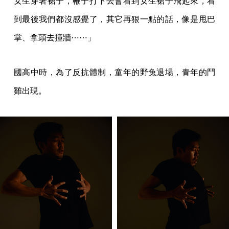
女生穿著裙子，鞭子打下去會看到女生裙子飛起來，看
到最後我們都沒感覺了，其它再狠一點的話，像是甩巴
掌、拿頭去撞牆⋯⋯」
國高中時，為了反抗體制，童年的野兔退場，青年的鬥
雞出現。