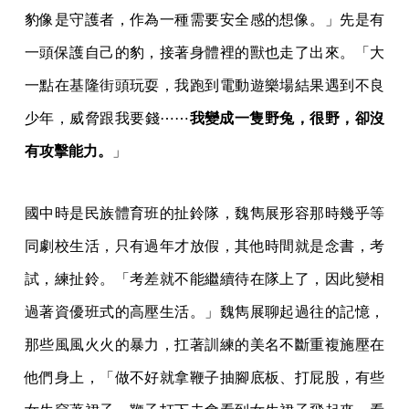
豹像是守護者，作為一種需要安全感的想像。」先是有
一頭保護自己的豹，接著身體裡的獸也走了出來。「大
一點在基隆街頭玩耍，我跑到電動遊樂場結果遇到不良
少年，威脅跟我要錢⋯⋯
我變成一隻野兔，很野，卻沒
有攻擊能力。
」
國中時是民族體育班的扯鈴隊，魏雋展形容那時幾乎等
同劇校生活，只有過年才放假，其他時間就是念書，考
試，練扯鈴。「考差就不能繼續待在隊上了，因此變相
過著資優班式的高壓生活。」魏雋展聊起過往的記憶，
那些風風火火的暴力，扛著訓練的美名不斷重複施壓在
他們身上，「做不好就拿鞭子抽腳底板、打屁股，有些