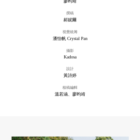
廖昀靖
撰稿
郝妮爾
視覺統籌
潘怡帆 Crystal Pan
攝影
Kadosa
設計
黃詩婷
核稿編輯
溫若涵、廖昀靖