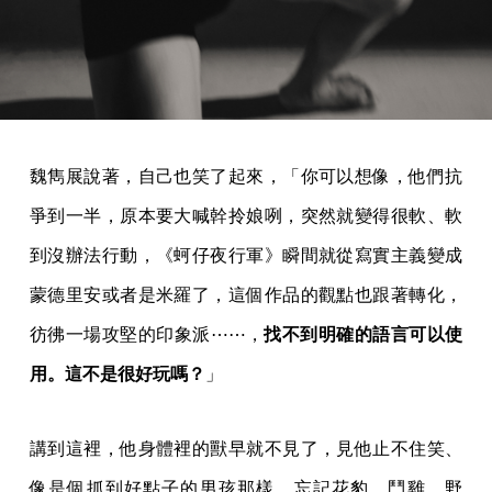
魏雋展說著，自己也笑了起來，「你可以想像，他們抗
爭到一半，原本要大喊幹拎娘咧，突然就變得很軟、軟
到沒辦法行動，《蚵仔夜行軍》瞬間就從寫實主義變成
蒙德里安或者是米羅了，這個作品的觀點也跟著轉化，
彷彿一場攻堅的印象派⋯⋯，
找不到明確的語言可以使
用。這不是很好玩嗎？
」
講到這裡，他身體裡的獸早就不見了，見他止不住笑、
像是個抓到好點子的男孩那樣，忘記花豹、鬥雞、野