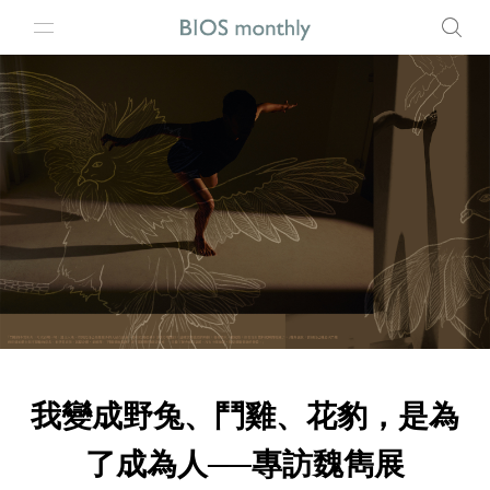
我變成野兔、鬥雞、花豹，是為
了成為人──專訪魏雋展