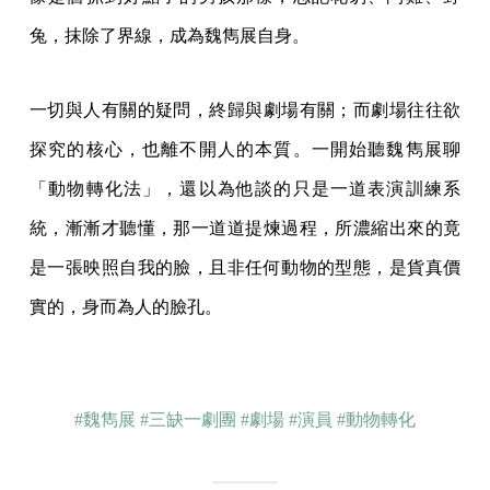
兔，抹除了界線，成為魏雋展自身。
一切與人有關的疑問，終歸與劇場有關；而劇場往往欲
探究的核心，也離不開人的本質。一開始聽魏雋展聊
「動物轉化法」，還以為他談的只是一道表演訓練系
統，漸漸才聽懂，那一道道提煉過程，所濃縮出來的竟
是一張映照自我的臉，且非任何動物的型態，是貨真價
實的，身而為人的臉孔。
#魏雋展
#三缺一劇團
#劇場
#演員
#動物轉化