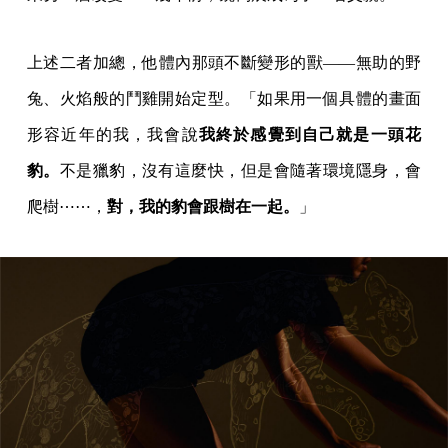
上述二者加總，他體內那頭不斷變形的獸——無助的野
兔、火焰般的鬥雞開始定型。「如果用一個具體的畫面
形容近年的我，我會說
我終於感覺到自己就是一頭花
豹。
不是獵豹，沒有這麼快，但是會隨著環境隱身，會
爬樹⋯⋯，
對，我的豹會跟樹在一起。
」