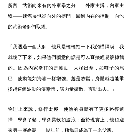
所言，武術向來有內外家拳之分——外家主搏，內家主
馭——魏雋展也從向外的搏鬥，回到內在的控制，向他
的武術老師們取經。
「我遇過一個大師，他只是輕輕拍一下我的橫隔膜，我
就跪了下來，如果他們願意的話是可以直接輕易殺掉我
的。因為內家拳打的是波動，太極出拳，如鞭子的尾
巴，使動能如海嘯一樣增強。越是放鬆，身體就越能承
擔起這個波動的傳導體，讓力量擴散、震動出去。」
物理上來說，修行太極，使他的身體有了更多路徑選
擇，學會了鬆，學會柔軟如波浪；至於現實上，他也迎
來另一層改變——幾年前，魏雋展成為了一名父親。