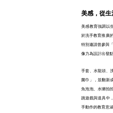
美感，從生
美感教育強調以
於洗手教育推廣的
特別邀請曾參與「
像力為設計出發
手套、水龍頭、
菌巾」，並翻新
魚泡泡、水獺拍
跳遊戲與道具中
手動作的教育意