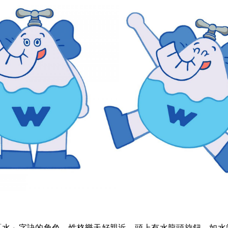
「水」字訣的角色，性格樂天好親近，頭上有水龍頭旋鈕、如水