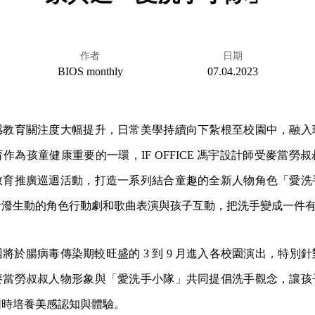
作者
日期
BIOS monthly
07.04.2023
感教育關注度大幅提升，日常美學持續向下紮根至校園中，融入
作為孩童健康重要的一環，IF OFFICE 馮宇設計師受麥當勞
教育推廣巡迴活動，打造一系列結合童趣的全新人物角色「愛洗
活潑生動的角色行動劇和歌曲表演與孩子互動，把洗手變成一件
將於腸病毒傳染期較旺盛的 3 到 9 月進入各校園演出，特別
麥當勞叔叔人物形象與「愛洗手小隊」共同提倡洗手觀念，讓孩
同時培養美感認知與體驗。