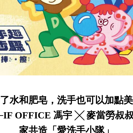
了水和肥皂，洗手也可以加點美
─IF OFFICE 馮宇 ╳ 麥當勞叔
家共造「愛洗手小隊」