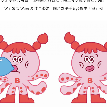
「W」象徵 Water 及哇哇水聲，同時為洗手五步驟中「濕」和