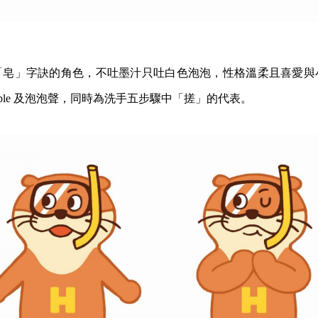
「皂」字訣的角色，不吐墨汁只吐白色泡泡，性格溫柔且喜愛與
bble 及泡泡聲，同時為洗手五步驟中「搓」的代表。