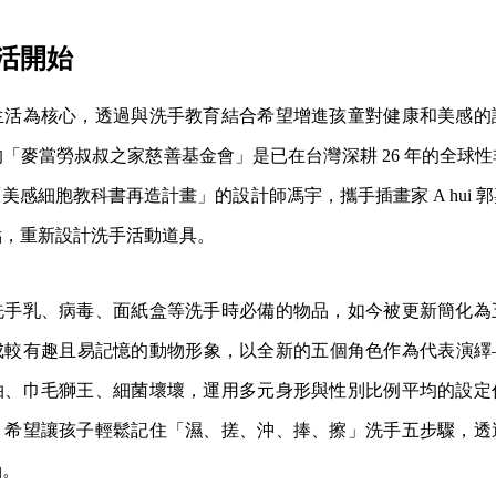
活開始
生活為核心，透過與洗手教育結合希望增進孩童對健康和美感的
「麥當勞叔叔之家慈善基金會」是已在台灣深耕 26 年的全球
美感細胞教科書再造計畫」的設計師馮宇，攜手插畫家 A hui 
點，重新設計洗手活動道具。
洗手乳、病毒、面紙盒等洗手時必備的物品，如今被更新簡化為
成較有趣且易記憶的動物形象，以全新的五個角色作為代表演繹
拍、巾毛獅王、細菌壞壞，運用多元身形與性別比例平均的設定
，希望讓孩子輕鬆記住「濕、搓、沖、捧、擦」洗手五步驟，透
涵。