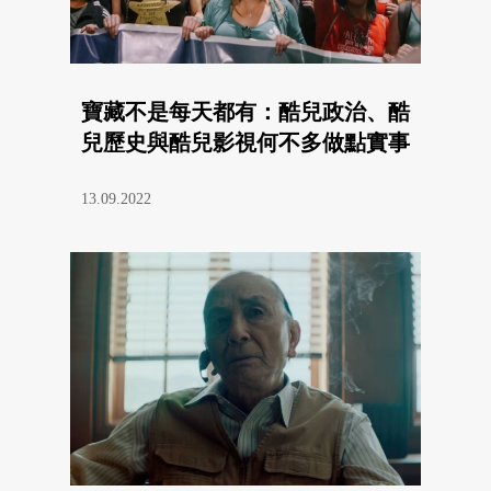
寶藏不是每天都有：酷兒政治、酷
兒歷史與酷兒影視何不多做點實事
13.09.2022