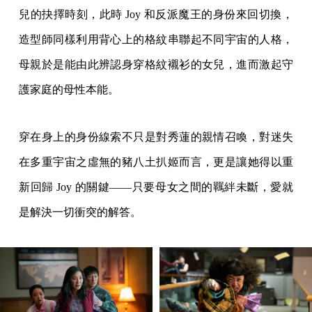
兒的抉擇時刻，此時 Joy 和反派魔王的身份來回切換，
造型師同樣利用背心上的格紋串聯起不同宇宙的人格，
母親於是能由此辨認身穿格紋襯衫的女兒，進而激起守
護家庭的母性本能。
穿在身上的身份線索不只是對秀蓮的親情召喚，對迷失
在多重宇宙之虛無的豬八土扒姬而言，更是讓她得以重
新回歸 Joy 的關鍵——只要母女之間的羈絆未斷，愛就
是解決一切衝突的解答。