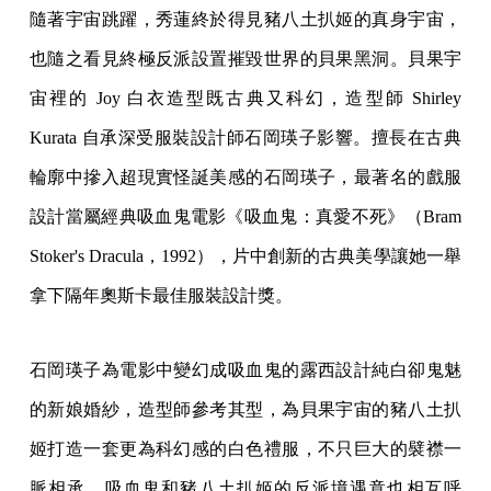
隨著宇宙跳躍，秀蓮終於得見豬八土扒姬的真身宇宙，
也隨之看見終極反派設置摧毀世界的貝果黑洞。貝果宇
宙裡的 Joy 白衣造型既古典又科幻，造型師 Shirley
Kurata 自承深受服裝設計師石岡瑛子影響。擅長在古典
輪廓中摻入超現實怪誕美感的石岡瑛子，最著名的戲服
設計當屬經典吸血鬼電影《吸血鬼：真愛不死》（Bram
Stoker's Dracula，1992），片中創新的古典美學讓她一舉
拿下隔年奧斯卡最佳服裝設計獎。
石岡瑛子為電影中變幻成吸血鬼的露西設計純白卻鬼魅
的新娘婚紗，造型師參考其型，為貝果宇宙的豬八土扒
姬打造一套更為科幻感的白色禮服，不只巨大的襞襟一
脈相承，吸血鬼和豬八土扒姬的反派境遇竟也相互呼