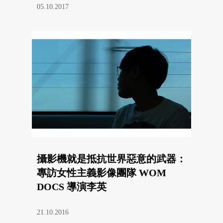
05.10.2017
攝影機就是抵抗世界惡意的武器：
專訪女性主義影像團隊 WOM
DOCS 導演李英
21.10.2016