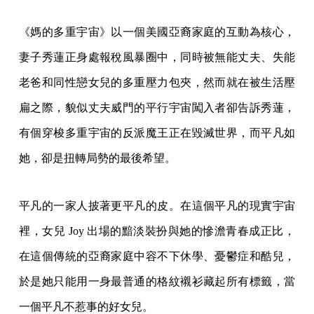
《媽的多重宇宙》以一個美國亞裔家庭的互動為核心，
妻子秀蓮正身處報稅風暴圈中，同時被無能丈夫、失能
老爸和同性戀女兒的多重壓力包夾，然而就在被生活壓
扁之際，貌似丈夫威門的平行宇宙闖入者卻告訴秀蓮，
有個穿梭多重宇宙的反派魔王正在毀滅世界，而平凡如
她，卻是扭轉局勢的最後希望。
平凡的一家人披著更平凡的皮。在這個平凡的現實宇宙
裡，女兒 Joy 出場的黯淡裝扮與她的慘澹青春成正比，
在這個傳統的亞裔家庭中容不下休學、憂鬱症和酷兒，
於是她只能用一身最普通的格紋襯衫藏起所有標籤，當
一個平凡不惹事的好女兒。