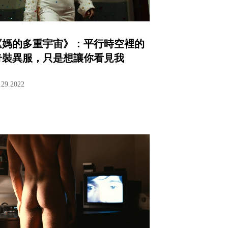
《媽的多重宇宙》：平行時空裡的
奇裝異服，只是想讓你看見我
.29.2022