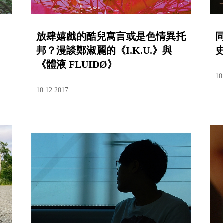
放肆嬉戲的酷兒寓言或是色情異托
邦？漫談鄭淑麗的《I.K.U.》與
《體液 FLUIDØ》
10
10.12.2017