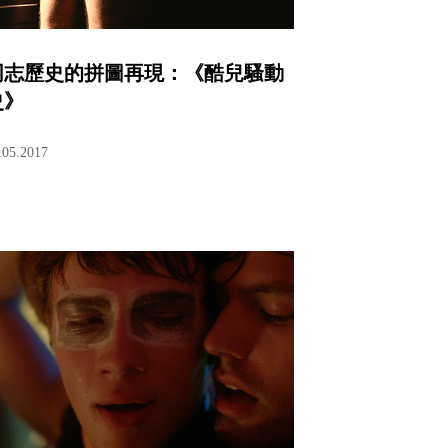
同志歷史的拼圖再現：《酷兒騷動
史》
.05.2017