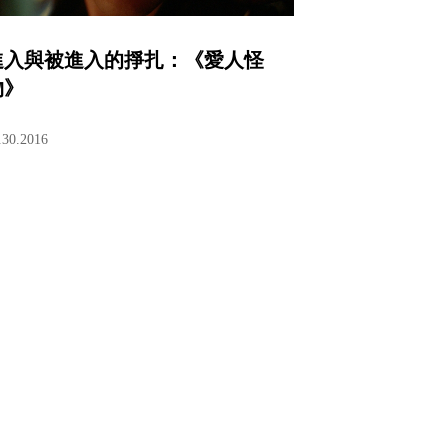
進入與被進入的掙扎：《愛人怪
物》
.30.2016