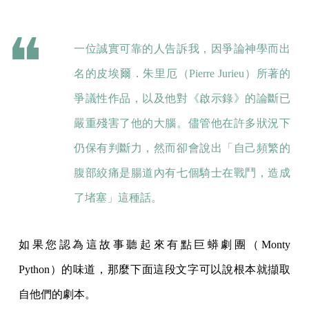
一位誠實可靠的人告訴我，因爭論神學而出
名的皮埃爾．朱里厄（Pierre Jurieu）所著的
爭議性作品，以及他對《啟示錄》的論斷已
嚴重殘害了他的大腦。儘管他在許多狀況下
仍保有判斷力，然而卻會說出「自己頻繁的
腹部絞痛是腸道內有七個騎士在戰鬥，造成
了堵塞」這種話。
如果您認為這故事聽起來有點巨蟒劇團（Monty
Python）的味道，那麼下面這段文字可以說根本就擷取
自他們的劇本。