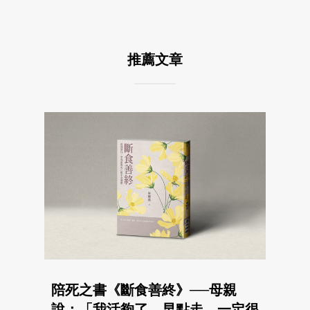
推薦文章
陪死之書《斷食善終》──母親
說：「我活夠了，早點走，一定很