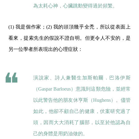
為太耗心神，心臟跳動變得過於頻繁。
(1) 我是個作家；(2) 我的頭頂幾乎全禿，所以從表面上
看來，提索先生的假說不證自明。但更令人不安的，是
另一位學者所表現出的心理症狀：
演說家、詩人兼醫生加斯帕爾．巴洛伊斯
（Gaspar Barloeus）意識到這類危險，並經常
以此警告他的朋友休亨斯（Hughens）。儘管
如此，他卻不顧自己的健康，伏案研究過了
頭，因而大大消耗了腦部，以至於他認為自
己的身體是用奶油做的。