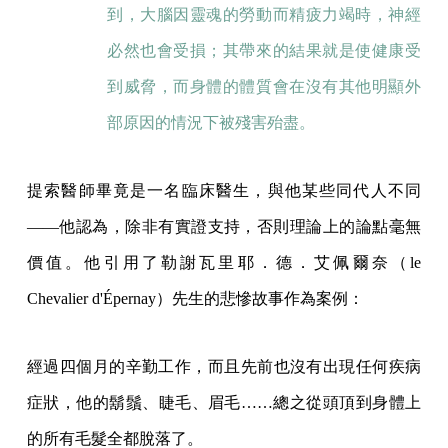
到，大腦因靈魂的勞動而精疲力竭時，神經
必然也會受損；其帶來的結果就是使健康受
到威脅，而身體的體質會在沒有其他明顯外
部原因的情況下被殘害殆盡。
提索醫師畢竟是一名臨床醫生，與他某些同代人不同
——他認為，除非有實證支持，否則理論上的論點毫無
價值。他引用了勒謝瓦里耶．德．艾佩爾奈（le
Chevalier d'Épernay）先生的悲慘故事作為案例：
經過四個月的辛勤工作，而且先前也沒有出現任何疾病
症狀，他的鬍鬚、睫毛、眉毛……總之從頭頂到身體上
的所有毛髮全都脫落了。