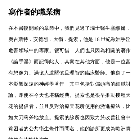
寫作者的職業病
在本書較開頭的章節中，我們見過了瑞士醫生塞繆爾．
奧古斯特．安德烈．大衛．提索，他是 18 世紀歐洲手淫
危害領域中的專家。很可惜，人們也只因為相關的著作
《論手淫》而記得此人，其實在其他方面，他是一位富
有想像力、滿懷人道關懷且理智的臨床醫師。他寫了一
本影響深遠的神經學著作，其中包括對偏頭痛的細膩討
論，即使在今天也堪稱經典。提索也是很早推動接種天
花的提倡者，並且反對治療天花所使用的激進療法，比
如大刀闊斧地放血。提索的診所也因致力於改善社會中
貧困者的公共衛生條件而聞名，他的診所更成為歐洲貴