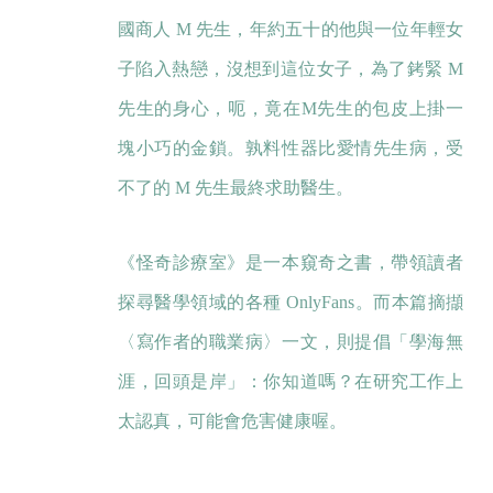
國商人 M 先生，年約五十的他與一位年輕女
子陷入熱戀，沒想到這位女子，為了銬緊 M
先生的身心，呃，竟在M先生的包皮上掛一
塊小巧的金鎖。孰料性器比愛情先生病，受
不了的 M 先生最終求助醫生。
《怪奇診療室》是一本窺奇之書，帶領讀者
探尋醫學領域的各種 OnlyFans。而本篇摘擷
〈寫作者的職業病〉一文，則提倡「學海無
涯，回頭是岸」：你知道嗎？在研究工作上
太認真，可能會危害健康喔。