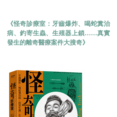
《怪奇診療室：牙齒爆炸、喝蛇糞治
病、釣寄生蟲、生殖器上鎖……真實
發生的離奇醫療案件大搜奇》