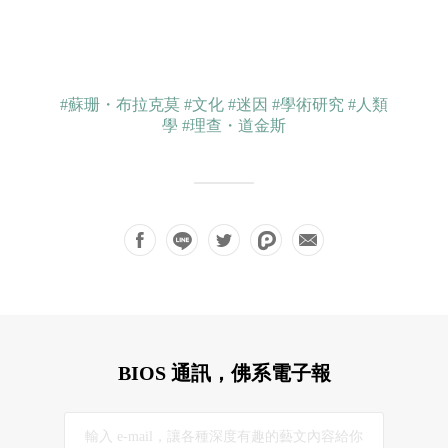
#蘇珊・布拉克莫
#文化
#迷因
#學術研究
#人類
學
#理查・道金斯
BIOS 通訊，佛系電子報