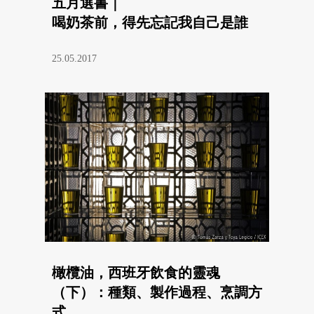
五月選書｜
喝奶茶前，得先忘記我自己是誰
25.05.2017
橄欖油，西班牙飲食的靈魂
（下）：種類、製作過程、烹調方
式