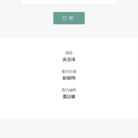
訂閱
撰稿
吳浩瑋
書封拍攝
郝御翔
責任編輯
蕭詒徽