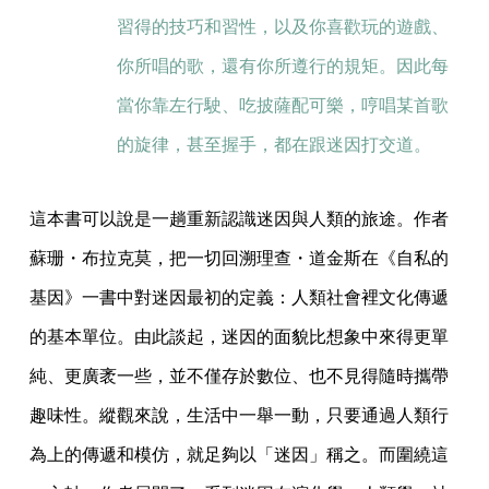
習得的技巧和習性，以及你喜歡玩的遊戲、
你所唱的歌，還有你所遵行的規矩。因此每
當你靠左行駛、吃披薩配可樂，哼唱某首歌
的旋律，甚至握手，都在跟迷因打交道。
這本書可以說是一趟重新認識迷因與人類的旅途。作者
蘇珊・布拉克莫，把一切回溯理查・道金斯在《自私的
基因》一書中對迷因最初的定義：人類社會裡文化傳遞
的基本單位。由此談起，迷因的面貌比想象中來得更單
純、更廣袤一些，並不僅存於數位、也不見得隨時攜帶
趣味性。縱觀來說，生活中一舉一動，只要通過人類行
為上的傳遞和模仿，就足夠以「迷因」稱之。而圍繞這