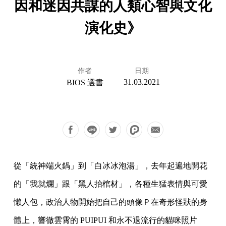
因和迷因共謀的人類心智與文化
演化史》
作者
日期
31.03.2021
BIOS 選書
從「統神端火鍋」到「白冰冰泡湯」，去年起遍地開花
的「我就爛」跟「黑人抬棺材」，各種生猛表情與可愛
懶人包，政治人物開始把自己的頭像Ｐ在奇形怪狀的身
體上，響徹雲霄的 PUIPUI 和永不退流行的貓咪照片