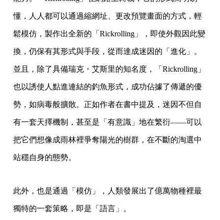
懂，人人都可以通過縮網址、更改預覽畫面的方式，輕
鬆模仿，製作出全新的「Rickrolling」，即使外觀因此變
換，仍保有其形式與手段，從而達成迷因的「進化」。
並且，除了具備瑞克・艾斯里的知名度，「Rickrolling」
也以誘使人點進連結的釣魚形式，成功佔據了傳遞的優
勢，如病毒般擴散。正如作者在書中提及，迷因不但自
有一套天擇機制，甚至是「有意識」地在繁衍——可以
把它們想像成雨林裡爭奪陽光的樹群，在不斷的淘選中
站穩自身的態勢。
此外，也是通過「模仿」，人類發展出了億萬物種裡最
獨特的一套策略，即是「語言」。