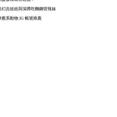
迷幻吉娃娃與深蹲吃麵鋼管辣妹
癒系動物 IG 帳號推薦