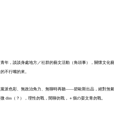
！
腋青年，談談身處地方／社群的藝文活動（角頭事），關懷文化
文的不行嘴的來。
無黨派色彩、無政治角力、無聊時再聽——碧歐斯出品，絕對煞
微 diss（？），理性勿戰，閒聊勿戰，＋個の耍文青勿戰。