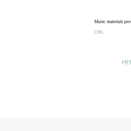
Music materials pr
URL
#甘