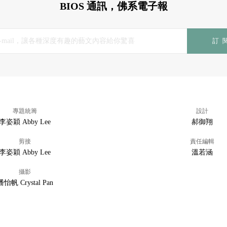
BIOS 通訊，佛系電子報
訂
專題統籌
設計
李姿穎 Abby Lee
郝御翔
剪接
責任編輯
李姿穎 Abby Lee
溫若涵
攝影
潘怡帆 Crystal Pan