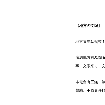
【地方の文氓】
地方青年站起來
廣納地方有為聞
事，文氓來ㄌ，
本電台有三無，
贊助。不負責任輕