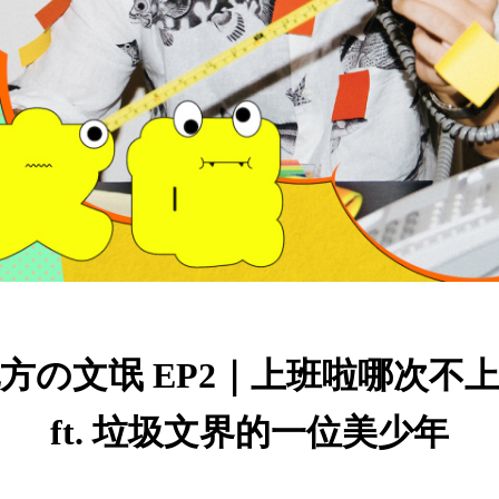
方の文氓 EP2｜上班啦哪次不
ft. 垃圾文界的一位美少年