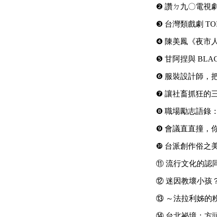
❷ 讚ㄉ九〇電視
❸ 台灣類戲劇 T
❹ 陳美鳳《夜市
❺ 甘阿捏與 BLA
❻ 服裝設計師，
❼ 讓社畜抓狂的
❽ 職場勵志語錄
❾ 會議直直撞，
❿ 台派創作俗之
⑪ 流行文化的認
⑫ 迷因教壞小孩
⑬ ～法拉利姊的
⑭ 台北祕境：方