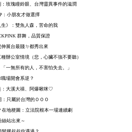
劇：玫瑰瞳鈴眼、台灣靈異事件的滋潤
OP：小朋友才做選擇
人生》：雙魚人森，苦命的我
CKPINK 群舞，品質保證
把伸展台最賤ㄉ都秀出來
三種辦公室情境（悲，心臟不強不要聽）
：「一無所有的人，不害怕失去。」
你職場開會系逆？
美：大溪大禧、阿爆啾咪♡
同：只屬於台灣的ＯＯＯ
？在地梗圖：立法院根本一場連續劇
粉絲站出來～
頭髮膠叔叔你遇過？