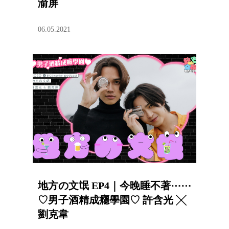
渝屏
06.05.2021
地方の文氓 EP4｜今晚睡不著⋯⋯
♡男子酒精成癮學園♡ 許含光 ╳
劉克韋