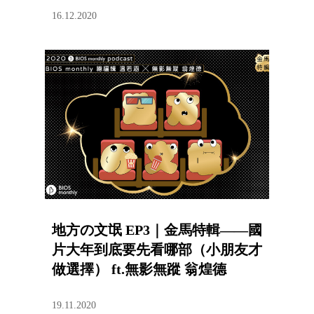
16.12.2020
地方の文氓 EP3｜金馬特輯——國
片大年到底要先看哪部（小朋友才
做選擇） ft.無影無蹤 翁煌德
19.11.2020