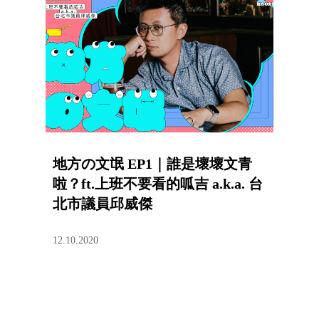
地方の文氓 EP1｜誰是壞壞文青
啦？ft.上班不要看的呱吉 a.k.a. 台
北市議員邱威傑
12.10.2020