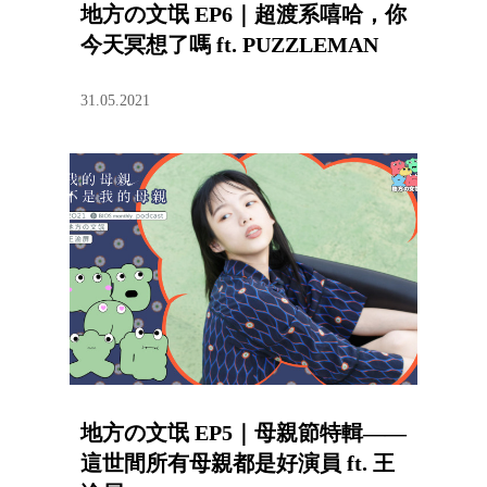
地方の文氓 EP6｜超渡系嘻哈，你
今天冥想了嗎 ft. PUZZLEMAN
31.05.2021
地方の文氓 EP5｜母親節特輯——
這世間所有母親都是好演員 ft. 王