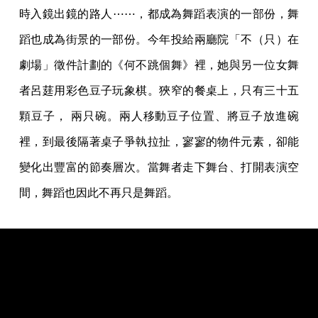
時入鏡出鏡的路人⋯⋯，都成為舞蹈表演的一部份，舞
蹈也成為街景的一部份。今年投給兩廳院「不（只）在
劇場」徵件計劃的《何不跳個舞》裡，她與另一位女舞
者呂莛用彩色豆子玩象棋。狹窄的餐桌上，只有三十五
顆豆子， 兩只碗。兩人移動豆子位置、將豆子放進碗
裡，到最後隔著桌子爭執拉扯，寥寥的物件元素，卻能
變化出豐富的節奏層次。當舞者走下舞台、打開表演空
間，舞蹈也因此不再只是舞蹈。