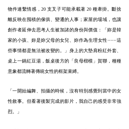
物件連繫情感，20 支叉子可能承載著 20 種牽掛。斷捨
離反映在囤積的傢俱、變遷的人事；家屋的場域，也讓
創作者延伸去思考人生被加諸的身份與價值：「妳是韓
家的小孩、妳是妳父母的女兒、妳作為生理女性⋯⋯這
些事情都是無法被改變的。」身上的大墊肩粉紅外套、
桌上一鍋紅豆湯，飯桌後方的「良母楷模」賀聯，種種
意象都流轉著傳統女性的框架束縛。
「一開始編舞、拍攝的時候，沒有特別感覺到當中的女
性敘事。但看著後製完成的影片，我自己的感受非常強
烈。」