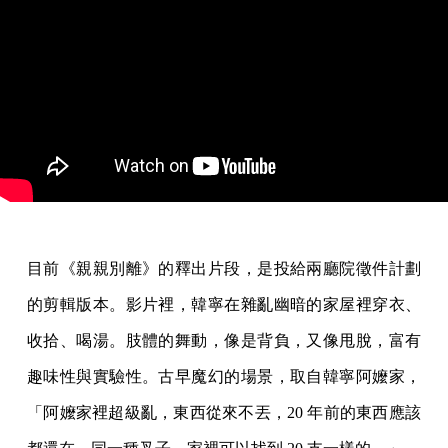
目前《親親別離》的釋出片段，是投給兩廳院徵件計劃
的剪輯版本。影片裡，韓寧在雜亂幽暗的家屋裡穿衣、
收拾、喝湯。肢體的舞動，像是背負，又像甩脫，富有
趣味性與實驗性。古早魔幻的場景，取自韓寧阿嬤家，
「阿嬤家裡超級亂，東西從來不丟，20 年前的東西應該