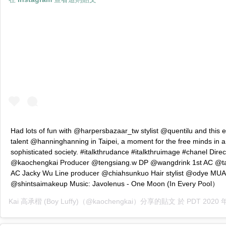
Had lots of fun with @harpersbazaar_tw stylist @quentilu and this
talent @hanninghanning in Taipei, a moment for the free minds in a
sophisticated society. #italkthrudance #italkthruimage #chanel Direc
@kaochengkai Producer @tengsiang.w DP @wangdrink 1st AC @t
AC Jacky Wu Line producer @chiahsunkuo Hair stylist @odye MUA
@shintsaimakeup Music: Javolenus - One Moon (In Every Pool）
Kai 高承楷 (Boy Luffy)
（@kaochengkai）分享的貼文 於
PDT 2020 年 3月 月