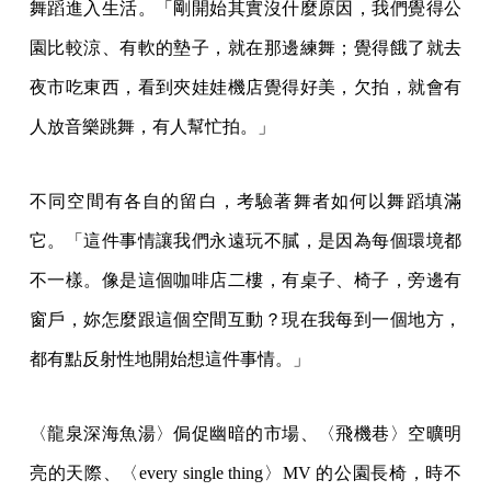
舞蹈進入生活。「剛開始其實沒什麼原因，我們覺得公
園比較涼、有軟的墊子，就在那邊練舞；覺得餓了就去
夜市吃東西，看到夾娃娃機店覺得好美，欠拍，就會有
人放音樂跳舞，有人幫忙拍。」
不同空間有各自的留白，考驗著舞者如何以舞蹈填滿
它。「這件事情讓我們永遠玩不膩，是因為每個環境都
不一樣。像是這個咖啡店二樓，有桌子、椅子，旁邊有
窗戶，妳怎麼跟這個空間互動？現在我每到一個地方，
都有點反射性地開始想這件事情。」
〈龍泉深海魚湯〉侷促幽暗的市場、〈飛機巷〉空曠明
亮的天際、〈every single thing〉MV 的公園長椅，時不