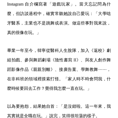
Instagram 自介欄寫著「遊戲玩家」。當天忘記問為什
麼，但訪談過程中，確實常聽她說自己愛玩：「大學唸
牙醫系，主業也不是跳舞或表演。做這些事對我來說，
真的很像在玩。」
畢業一年至今，韓寧從醫科人生脫隊，加入《返校》劇
組拍戲、參與舞蹈劇場《陰性書寫 II》、與友人創作舞
蹈影像作品《親親別離》、接廣告案、學舞教舞⋯⋯，
在非科班的領域裡摸索打怪。「家人時不時會問我，什
麼時候要回去工作？覺得我怎麼一直在玩。」
以為要抱怨，結果她自首：「是沒錯啦。這一年來，我
其實就是全職在玩。」說完，笑得很坦蕩的樣子。