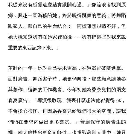
我從來沒有感覺這麼踏實跟開心過。」像流浪者找到原
鄉，興趣一直游移的她，終於曉得跳舞的意義，將舞蹈
跟家人、跟自己的生命結合：「阿嬤雖然眼睛不好，但
她大概知道我有在她家裡拍攝⋯⋯我有把這些對我來說
重要的東西記錄下來。」
茁壯的一年，她對自己要求更高，在遊戲裡破關進擊。
面對廣告、舞蹈案子時，她更傾向接下那些願意讓她參
與創作、編舞的工作機會。今年初她為香奈兒拍的兩支
春夏廣告，「導演很敢玩！我丟什麼想法他都覺得 ok，
不會擔心很怪。也因為香奈兒給我們很大的空間，讓我
們能在要求內做出更多嘗試。」普遍保守的廣告生態
裡，她大膽找出更多可能性，也挑戰著別人眼中，她只