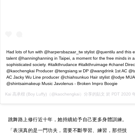
Had lots of fun with @harpersbazaar_tw stylist @quentilu and this
talent @hanninghanning in Taipei, a moment for the free minds in a
sophisticated society. #italkthrudance #italkthruimage #chanel Direc
@kaochengkai Producer @tengsiang.w DP @wangdrink 1st AC @t
AC Jacky Wu Line producer @chiahsunkuo Hair stylist @odye MUA
@shintsaimakeup Music Javolenus - Broken Impro Boogie
Kai 高承楷 (Boy Luffy)
（@kaochengkai）分享的貼文 於
PDT 2020 年 3月 月
跳舞路上修行近十年，她持續給予自己更多身體訓練。
「表演真的是一門功夫，需要不斷學習、練習，那些技