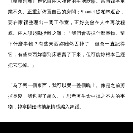
《親親別離》孵化自兩人相近的生活狀態。當時韓寧畢
業不久、正重新佈置自己的房間；Shantel 從柏林返台，
要在家裡整理出一間工作室，正好交會在人生再啟程
處。兩人談起斷捨離之難：「我們會丟掉什麼事物、留
下什麼事物？有些東西妳雖然丟掉了，但會一直記得
它；有些東西妳塞到床底留了下來，但可能妳根本已經
把它忘掉。」
「為了丟一個東西，我可以哭一整個晚上。像是之前剪
掉長髮，我也哭了超久。」思考著生命中揮之不去的事
物，韓寧開始將抽象情感編入舞蹈。