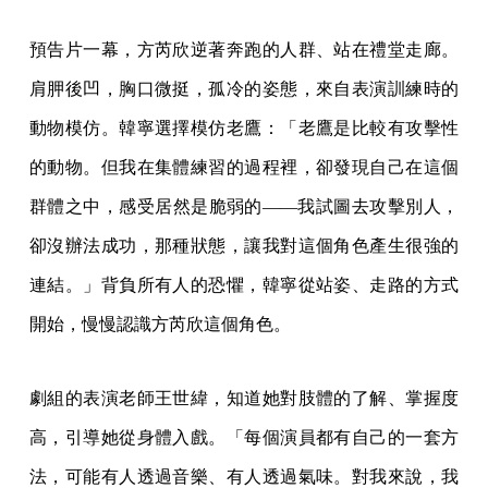
預告片一幕，方芮欣逆著奔跑的人群、站在禮堂走廊。
肩胛後凹，胸口微挺，孤冷的姿態，來自表演訓練時的
動物模仿。韓寧選擇模仿老鷹：「老鷹是比較有攻擊性
的動物。但我在集體練習的過程裡，卻發現自己在這個
群體之中，感受居然是脆弱的——我試圖去攻擊別人，
卻沒辦法成功，那種狀態，讓我對這個角色產生很強的
連結。」背負所有人的恐懼，韓寧從站姿、走路的方式
開始，慢慢認識方芮欣這個角色。
劇組的表演老師王世緯，知道她對肢體的了解、掌握度
高，引導她從身體入戲。「每個演員都有自己的一套方
法，可能有人透過音樂、有人透過氣味。對我來說，我