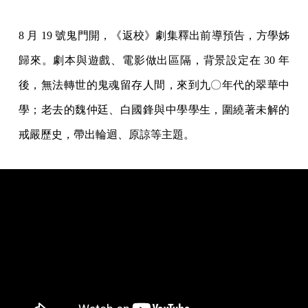
8 月 19 號鬼門開，《返校》劇集釋出前導預告，方學姊
歸來。劇本與遊戲、電影做出區隔，背景設定在 30 年
後，無法轉世的鬼魂留存人間，來到九〇年代的翠華中
學；老去的魏仲廷、白國鋒與中學學生，圍繞著未解的
戒嚴歷史，帶出輪迴、原諒等主題。