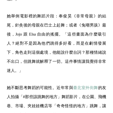
她舉例電影裡的舞蹈片段：奉俊昊《非常母親》的結
尾，針灸後的母親在巴士上起舞；或者《兔嘲男孩》最
後，Jojo 跟 Elsa 自由的搖擺。「這些畫面為什麼吸引
人？絕對不是因為他們跳得多好看，而是在劇情發展
下，角色走到這個處境，他能說什麼台詞？那種情緒說
不出口，但跳舞就解釋了一切。這件事情讓我覺得非常
迷人。」
她不斷思考舞蹈的可能性。近年常與
臺北室外街舞
的友
人拍攝「#那些該跳舞的地方」舞蹈影片，在公園、飛機
巷、市場、夾娃娃機店等「奇奇怪怪的地方」跳舞，讓