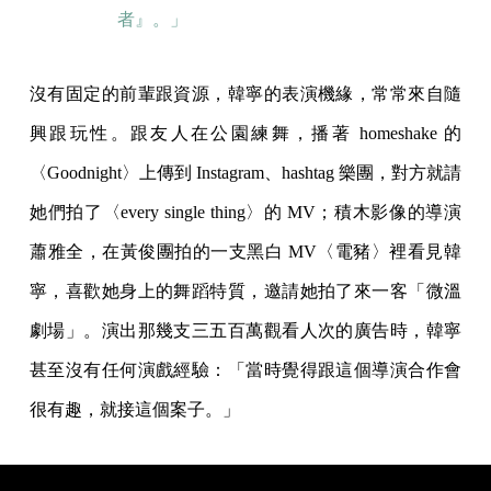
者』。」
沒有固定的前輩跟資源，韓寧的表演機緣，常常來自隨
興跟玩性。跟友人在公園練舞，播著 homeshake 的
〈Goodnight〉上傳到 Instagram、hashtag 樂團，對方就請
她們拍了〈every single thing〉的 MV；積木影像的導演
蕭雅全，在黃俊團拍的一支黑白 MV〈電豬〉裡看見韓
寧，喜歡她身上的舞蹈特質，邀請她拍了來一客「微溫
劇場」。演出那幾支三五百萬觀看人次的廣告時，韓寧
甚至沒有任何演戲經驗：「當時覺得跟這個導演合作會
很有趣，就接這個案子。」