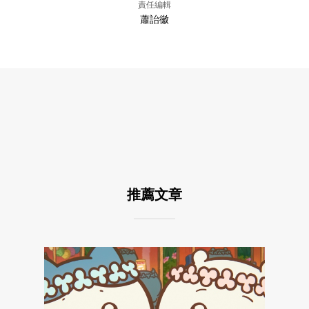
責任編輯
蕭詒徽
推薦文章