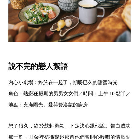
說不完的戀人絮語
內心小劇場：終於在一起了，期盼已久的甜蜜時光
角色：熱戀狂飆期的男男女女們／時間：上午 10 點半／
地點：充滿陽光、愛與費洛蒙的廚房
想了很久，終於鼓起勇氣，下定決心跟他說。告白成功
那一刻，耳朵裡彷彿響起那首他們曾開心哼唱的情歌副