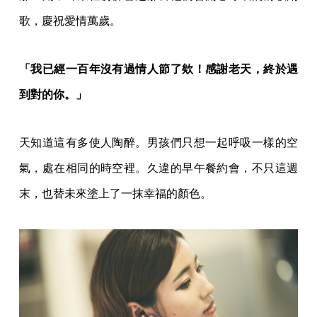
歌，慶祝愛情萬歲。
「我已經一百年沒有過情人節了欸！感謝老天，終於遇
到對的你。」
天知道這有多使人陶醉。男孩們只想一起呼吸一樣的空
氣，處在相同的時空裡。久違的早午餐約會，不只這週
末，也替未來塗上了一抹幸福的顏色。