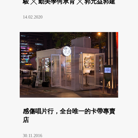
駿 ╳ 勤美學何承育 ╳ 郭元益郭建
偉
14.02.2020
感傷唱片行，全台唯一的卡帶專賣
店
30.11.2016