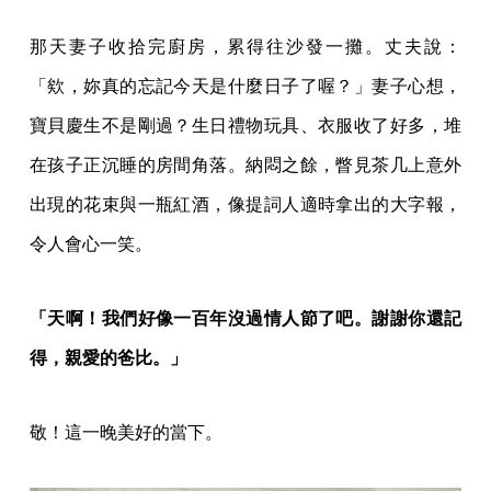
那天妻子收拾完廚房，累得往沙發一攤。丈夫說：
「欸，妳真的忘記今天是什麼日子了喔？」妻子心想，
寶貝慶生不是剛過？生日禮物玩具、衣服收了好多，堆
在孩子正沉睡的房間角落。納悶之餘，瞥見茶几上意外
出現的花束與一瓶紅酒，像提詞人適時拿出的大字報，
令人會心一笑。
「天啊！我們好像一百年沒過情人節了吧。謝謝你還記
得，親愛的爸比。」
敬！這一晚美好的當下。