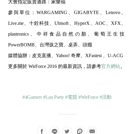
大會指定販賣通路：家樂福
參與單位：WARGAMING、GIGABYTE、Lenovo
、
Live.me、十銓科技、Ubisoft、HyperX、A
OC、XFX、
plantronics、中祥食品自然の顏、葡萄
王生技
PowerBOMB、台灣孩之寶、桌弄、頭癮
媒體協辦：皮克直播、Yahoo! 奇摩、XFastest 、U-ACG
更多關於 WirForce 2016 的最新資訊，請參考
官方網站
。
#4Gamers
#Lan Party
#電競
#WirForce
#活動