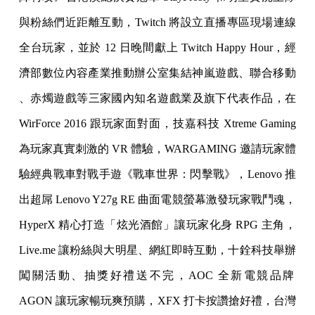
與粉絲們近距離互動，Twi
tch 將設立直播專區現場連線
全台玩家，並於 12 日晚間獻上 Tw
itch Happy Hour，經
濟部數位內容產業推動辦公室集結神嵐遊戲、聯合移動
、赤燭遊戲等三家國內知名遊戲業及旗下代表作品，在
WirFor
ce 2016 跟玩家面對面，技嘉科技 Xtreme Gaming
為玩家真實刺激的 VR 體驗，WARGAMING 邀請
玩家體
驗經典戰車對戰手遊《戰車世界：閃擊戰》，Lenovo 推
出超屌 Lenovo Y27g RE 曲面電競螢幕激發玩家戰鬥魂，
HyperX 精心打造「炫光酒
館」讓玩家化身 RPG 主角，
Live.me 讓粉絲與大明星、網紅
即時互動，十銓科技舉辦
闖關活動、抽獎好禮送不完，AOC 全新電
競品牌
AGON 讓玩家暢玩爽預購，XFX 打卡按讚搶好禮，台灣