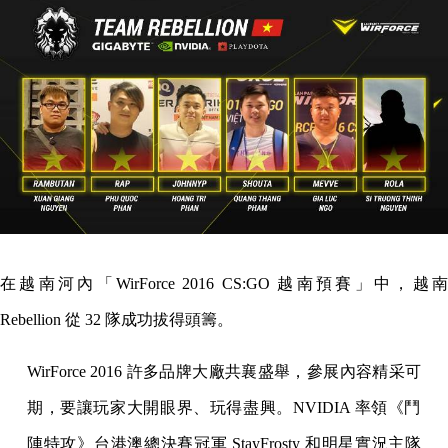
在越南河內「WirForce 2016 CS:GO 越南預賽」中，越南
Rebellion 從 32 隊成功拔
得頭籌。
WirForce 2016 許多品牌大廠共襄盛舉，參展內容精采可
期，要讓玩家大開
眼界、玩得盡興。NVIDIA 率領《鬥
陣特攻》台港澳總決賽冠軍
StayFrosty 和明星實況主隊