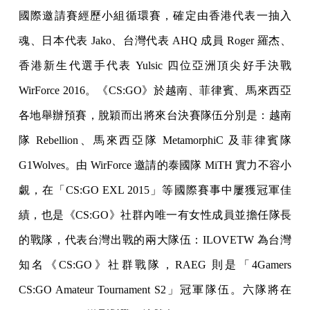
國際邀請賽經歷小組循環賽，確定由香港代表一抽入
魂、日本代表 Jako、台灣代表 AHQ 成員 Roger 羅杰、
香港新生代選手代表 Yulsic 四位亞洲頂尖好手決戰
WirForce 2016。《CS:GO》於越南、菲律賓、馬來西亞
各地舉辦預賽，脫穎而出將來台決賽隊伍分別是：越南
隊 Rebellion、馬來西亞隊 MetamorphiC 及菲律賓隊
G1Wolves。由 WirForce 邀請的泰國隊 MiTH 實力不容小
覷，在「CS:GO EXL 2015」等國際賽事中屢獲冠軍佳
績，也是《CS:GO》社群內唯一有女性成員並擔任隊長
的戰隊，代表台灣出戰的兩大隊伍：ILOVETW 為台灣
知名《CS:GO》社群戰隊，RAEG 則是「4Gamers
CS:GO Amateur Tournament S2」冠軍隊伍。六隊將在