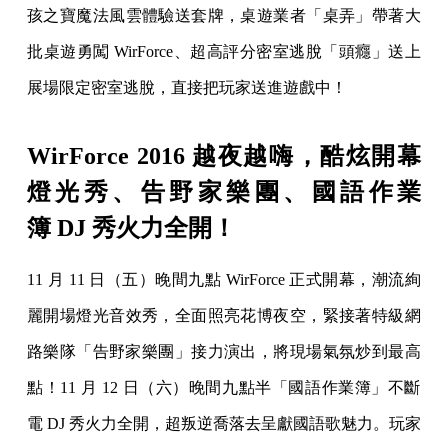
孩
之寶魔法風雲體驗送套牌，桌遊業者「桌弄」帶著大
批桌遊勇闖 Wi
rForce、超高評分密室逃脫「頭癮」送上
展場限定密室逃脫，
直接把玩家送進遊戲中！
WirForce 2016 越夜越嗨，酷炫開幕
燈光秀、告野家樂團、國語作業
簿 DJ 秀火力全開！
11 月 11 日（五）晚間九點 WirForce 正式開幕，潮流絢
麗
開場燈光音效秀，全面照亮花博夜空，緊接著特級網
路樂隊「告野家
樂團」接力演出，將現場氣氛炒到最高
點！11 月 12 日（六）晚間
九點半「國語作業簿」不斷
電 DJ 秀火力全開，超叛逆喬落去呈獻國
語歌魅力。玩家