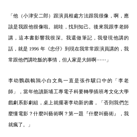
「他（小津安二郎）跟演員相處方法跟我很像，啊，應
該是我跟他很像啦。就哇，找到知己。後來我跟李老師
講，這本書影響我很深。我還做筆記，我發現他講的
話，就是 1996 年《忠仔》到現在我常常跟演員講的，我
常跟他們講吃飯的事情，但人家是大師啊⋯⋯」
李幼鸚鵡鵪鶉小白文鳥一直是張作驥口中的「李老
師」，當年他讀新埔工專電子科要轉學插班考文化大學
戲劇系影劇組，桌上就擺著李幼新的書，「否則我們怎
麼懂電影？什麼叫藝術啊？第一題『什麼叫藝術』，我
就瘋了。」