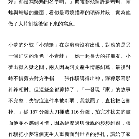
婷』都是我媽媽的名字啊。」而電影殘留許多蝌蚪、青
蛙與蜻蜓的畫面，看似是環境描摹的瑣碎片段，實為他
做了大片割捨後留下來的寫意。
小夢的外號「小蜻蜓」在定剪時沒有出現，對應的是另
一個消失的角色「小青蛙」，她一起長大的好朋友。小
夢出獄入獄之間，兩人因為阿文產生情感糾葛，最後對
峙不惜剪去對方手指——張作驥講得出神，猙獰形容那
針鋒相對。但這些全都剪掉了，「一發現『家』的故事
不完整，失智症這件事被削弱，我就罷了，直接把它刪
掉。」從 187 分鐘大刀揮成 116 分鐘，拍完才捨去的畫
面他並不感到可惜，因為經歷過與母親的步步維艱，張
作驥把小夢這個更生人重新面對世界的掙扎，讓給了家