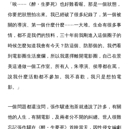
「唉⋯⋯《醉・生夢死》也好難看喔。那是一個狀態，
你要把狀態拍出來。我已經破了很多紀錄了，第一個被
關的導演、第一個什麼什麼⋯⋯一大堆。生命有很多事
情，都不是我們的預料，三十年前我剛進入這個圈子的
時候怎麼知道我會有今天？防這個、防那個的。我們看
到電影圈生活糜爛，所以我選擇離開電影圈，自己在景
美這邊做一個工作室。所有人，朱導演、侯導都在罵，
說我什麼活動都不參加。我不喜歡，我只是想拍電
影。」
一個問題都還沒問，張作驥邊泡茶就邊說了許多，有關
他的人生，有關電影，及兩者分不開的糾纏。世人很難
忘記張作驥在《醉・生夢死》首映當天，因性侵女編劇