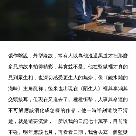
張作驥說，外型緣故，常有人以為他混過黑道才把那麼
多兄弟故事拍得精彩，其實並不是。他在監獄裡才真的
見到眾生相，也深切感受更生人的無奈，像《鹹水雞的
滋味》主角龍祥，後來也出現在《陌生人》裡與李鴻其
交頭接耳，但現在又進去了。種種衝擊，人事與命運的
不可解應該消化成怎樣的作品，他一時半刻還說不清
楚，就是還要沉澱，「所以我的日記七十萬字，目前還
不碰。明年應該七月，再看看日期，我會去寫一個監獄