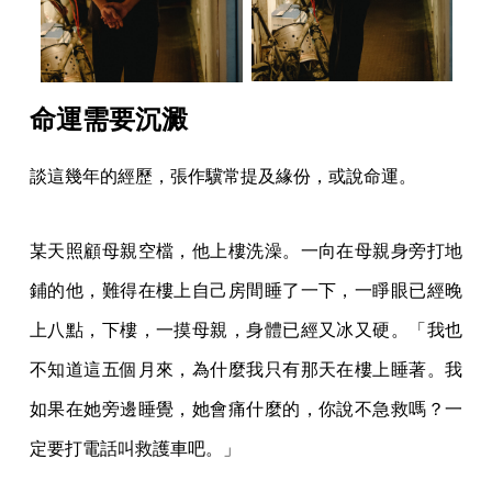
命運需要沉澱
談這幾年的經歷，張作驥常提及緣份，或說命運。
某天照顧母親空檔，他上樓洗澡。一向在母親身旁打地
鋪的他，難得在樓上自己房間睡了一下，一睜眼已經晚
上八點，下樓，一摸母親，身體已經又冰又硬。「我也
不知道這五個月來，為什麼我只有那天在樓上睡著。我
如果在她旁邊睡覺，她會痛什麼的，你說不急救嗎？一
定要打電話叫救護車吧。」