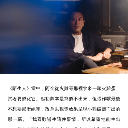
《陌生人》當中，阿全從火雞哥那裡拿來一顆火雞蛋，
試著要孵化它。起初劇本是寫孵不出來，但張作驥最後
不想要那麼絕望，改為以視覺效果呈現小雞破殼而出的
那一幕。「我喜歡誕生這件事情，所以希望牠能生出