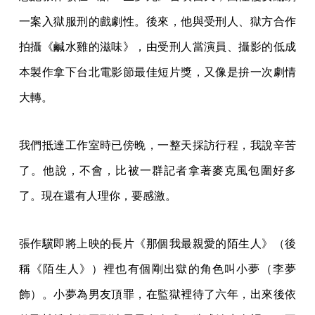
一案入獄服刑的戲劇性。後來，他與受刑人、獄方合作
拍攝《鹹水雞的滋味》，由受刑人當演員、攝影的低成
本製作拿下台北電影節最佳短片獎，又像是拚一次劇情
大轉。
我們抵達工作室時已傍晚，一整天採訪行程，我說辛苦
了。他說，不會，比被一群記者拿著麥克風包圍好多
了。現在還有人理你，要感激。
張作驥即將上映的長片《那個我最親愛的陌生人》（後
稱《陌生人》）裡也有個剛出獄的角色叫小夢（李夢
飾）。小夢為男友頂罪，在監獄裡待了六年，出來後依