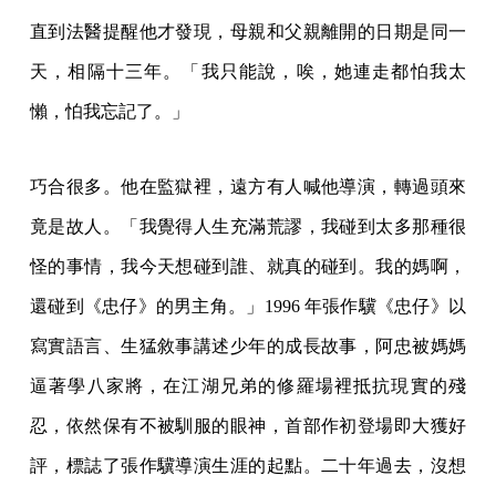
直到法醫提醒他才發現，母親和父親離開的日期是同一
天，相隔十三年。「我只能說，唉，她連走都怕我太
懶，怕我忘記了。」
巧合很多。他在監獄裡，遠方有人喊他導演，轉過頭來
竟是故人。「我覺得人生充滿荒謬，我碰到太多那種很
怪的事情，我今天想碰到誰、就真的碰到。我的媽啊，
還碰到《忠仔》的男主角。」1996 年張作驥《忠仔》以
寫實語言、生猛敘事講述少年的成長故事，阿忠被媽媽
逼著學八家將，在江湖兄弟的修羅場裡抵抗現實的殘
忍，依然保有不被馴服的眼神，首部作初登場即大獲好
評，標誌了張作驥導演生涯的起點。二十年過去，沒想