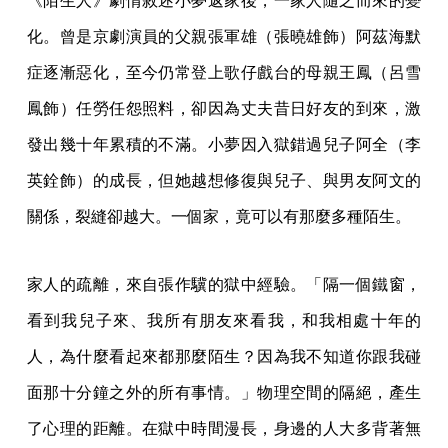
《陌生人》劇情敘述小夢返家後，一家人隨之而來的變
化。曾是京劇演員的父親張軍雄（張曉雄飾）阿茲海默
症逐漸惡化，至今仍常登上歌仔戲台的母親王鳳（呂雪
鳳飾）任勞任怨照料，卻因為丈夫昔日好友的到來，激
發出幾十年累積的不滿。小夢因入獄錯過兒子阿全（李
英銓飾）的成長，但她越想修復與兒子、與男友阿文的
關係，裂縫卻越大。一個家，竟可以有那麼多種陌生。
家人的疏離，來自張作驥的獄中經驗。「隔一個鐵窗，
看到我兒子來、我所有朋友來看我，和我相處十年的
人，為什麼看起來都那麼陌生？因為我不知道你跟我碰
面那十分鐘之外的所有事情。」物理空間的隔絕，產生
了心理的距離。在獄中時間漫長，身邊的人大多背著無