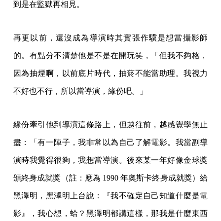
到是在監獄再相見。
再更以前，還沒成為導演時其實張作驥是想當攝影師
的。有點分不清楚他是不是在開玩笑，「但我不夠格，
因為抽煙啊，以前底片時代，抽菸不能當助理。我視力
不好也不行，所以當導演，緣份吧。」
緣份牽引他到導演這條路上，但越往前，越感覺學無止
盡：「有一陣子，我非常以為自己了解電影。我當副導
演時我覺得很夠，我想當導演。後來某一年好像金球獎
頒終身成就獎（註：應為 1990 年奧斯卡終身成就獎）給
黑澤明，黑澤明上台說：『我不確定自己知道什麼是電
影』，我心想，蛤？黑澤明都講這樣，那我是什麼東西