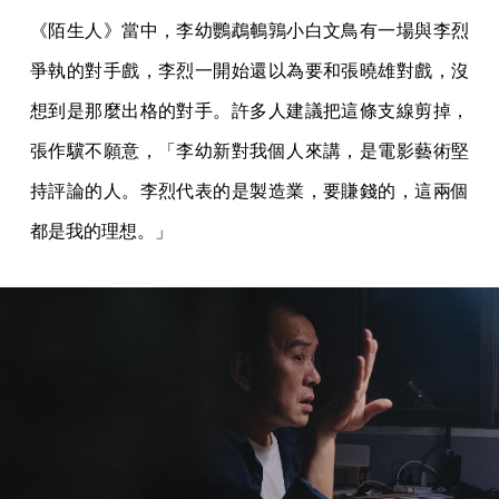
《陌生人》當中，李幼鸚鵡鵪鶉小白文鳥有一場與李烈
爭執的對手戲，李烈一開始還以為要和張曉雄對戲，沒
想到是那麼出格的對手。許多人建議把這條支線剪掉，
張作驥不願意，「李幼新對我個人來講，是電影藝術堅
持評論的人。李烈代表的是製造業，要賺錢的，這兩個
都是我的理想。」