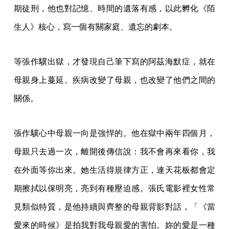
期徒刑，他也對記憶、時間的遺落有感，以此孵化《陌
生人》核心，寫一個有關家庭、遺忘的劇本。
等張作驥出獄，才發現自己筆下寫的阿茲海默症，就在
母親身上蔓延。疾病改變了母親，也改變了他們之間的
關係。
張作驥心中母親一向是強悍的。他在獄中兩年四個月，
母親只去過一次，離開後傳信說：我不會再來看你，我
在外面等你出來。她生活得規律方正，連天花板都會定
期擦拭以保明亮，亮到有種壓迫感。張氏電影裡女性常
見類似特質，是他持續與齊整的母親背影對話，「《當
愛來的時候》是拍我對我母親愛的害怕。妳的愛是一種