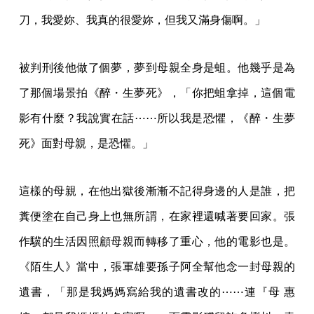
刀，我愛妳、我真的很愛妳，但我又滿身傷啊。」
被判刑後他做了個夢，夢到母親全身是蛆。他幾乎是為
了那個場景拍《醉・生夢死》，「你把蛆拿掉，這個電
影有什麼？我說實在話⋯⋯所以我是恐懼，《醉・生夢
死》面對母親，是恐懼。」
這樣的母親，在他出獄後漸漸不記得身邊的人是誰，把
糞便塗在自己身上也無所謂，在家裡還喊著要回家。張
作驥的生活因照顧母親而轉移了重心，他的電影也是。
《陌生人》當中，張軍雄要孫子阿全幫他念一封母親的
遺書，「那是我媽媽寫給我的遺書改的⋯⋯連『母 惠