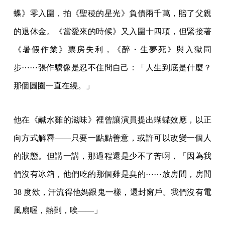
蝶》零入圍，拍《聖稜的星光》負債兩千萬，賠了父親
的退休金。《當愛來的時候》又入圍十四項，但緊接著
《暑假作業》票房失利，《醉・生夢死》與入獄同
步⋯⋯張作驥像是忍不住問自己：「人生到底是什麼？
那個圓圈一直在繞。」
他在《鹹水雞的滋味》裡曾讓演員提出蝴蝶效應，以正
向方式解釋——只要一點點善意，或許可以改變一個人
的狀態。但講一講，那過程還是少不了苦啊，「因為我
們沒有冰箱，他們吃的那個雞是臭的⋯⋯放房間，房間
38 度欸，汗流得他媽跟鬼一樣，還封窗戶。我們沒有電
風扇喔，熱到，唉——」