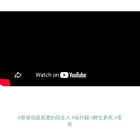
#那個我最親愛的陌生人
#張作驥
#醉生夢死
#電
影