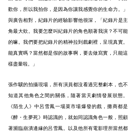
歡你，所以我拍你，是因為你讓我感覺你的生命力。」
與廣告相對，紀錄片的經驗影響他很深，「紀錄片是主
角最大欸。我要怎麼叫紀錄片的角色順著我演？不可能
的嘛。我們要把紀錄片的精神拉到戲劇裡，呈現真實。
能真實嗎？當然都是假的故事啊，要去做寫實，只能這
樣盡量啦。」
張作驥的拍攝現場，所有演員都沒看過完整劇本，也不
知道其他角色之間的關係，隨著當天劇情發展狀態。
《陌生人》中呂雪鳳一場菜市場爆發的戲，攤商都是
《醉・生夢死》時認識的，就如同認識角色一般，照顧
著瀕臨崩潰邊緣的呂雪鳳。以及他所有電影理所當然都