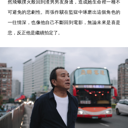
然飛蛾撲火般回到渣男男友身邊，造成她生命裡一種不
可避免的悲劇性。而張作驥在監獄中琢磨出這個角色的
一往情深，也像他自己不斷回到電影，無論未來是喜是
悲，反正他是繼續拍定了。