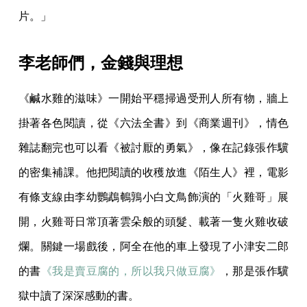
片。」
李老師們，金錢與理想
《鹹水雞的滋味》一開始平穩掃過受刑人所有物，牆上
掛著各色閱讀，從《六法全書》到《商業週刊》，情色
雜誌翻完也可以看《被討厭的勇氣》，像在記錄張作驥
的密集補課。他把閱讀的收穫放進《陌生人》裡，電影
有條支線由李幼鸚鵡鵪鶉小白文鳥飾演的「火雞哥」展
開，火雞哥日常頂著雲朵般的頭髮、載著一隻火雞收破
爛。關鍵一場戲後，阿全在他的車上發現了小津安二郎
的書
《我是賣豆腐的，所以我只做豆腐》
，那是張作驥
獄中讀了深深感動的書。