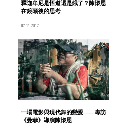
釋迦牟尼是悟道還是餓了？陳懷恩
在鏡頭後的思考
07.11.2017
一場電影與現代舞的戀愛——專訪
《曼菲》導演陳懷恩