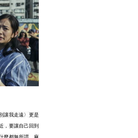
〈別讓我走遠〉更是
近，要讓自己回到
什麼都無所謂、麻