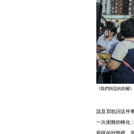
《我們與惡的距離》
談及寫歌詞這件事
一次困難的轉化
那樣的狀態裡，