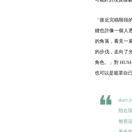
「接近完稿階段
縫也許像一個人
的角落，看見一
的步伐，走向了
角色。」對 HU
也可以是籠罩自
don't y
陪在
無視這
看進