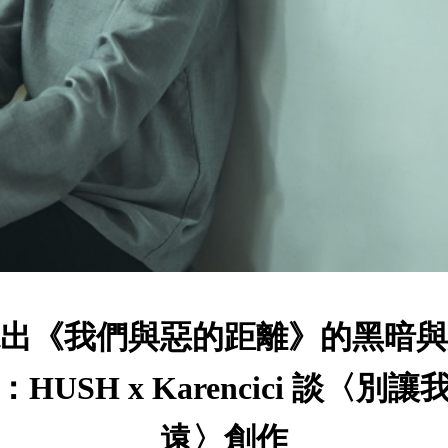
出《我們與惡的距離》的黑暗與
：HUSH x Karencici 談〈別讓
遠〉創作