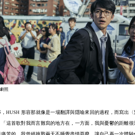
劇照
，HUSH 形容那就像是一場翻譯與隱喻來回的過程，而寫出
：「這首歌對我而言難寫的地方在，一方面，我與憂鬱的距離很
是痛苦的。我曾經挑戰兩天不睡覺盡情耍廢，讓自己再一次體驗