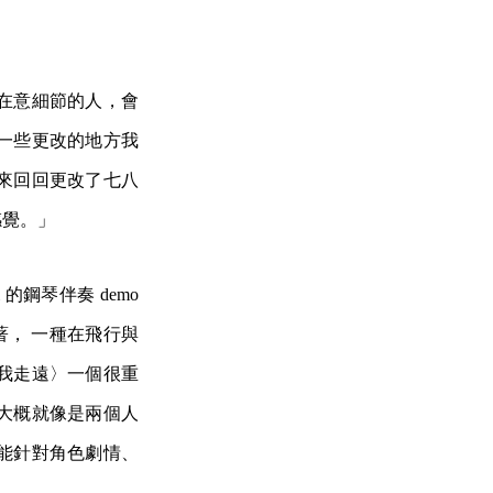
常在意細節的人，會
一些更改的地方我
來回回更改了七八
感覺。」
的鋼琴伴奏 demo
著， 一種在飛行與
我走遠〉一個很重
大概就像是兩個人
能針對角色劇情、