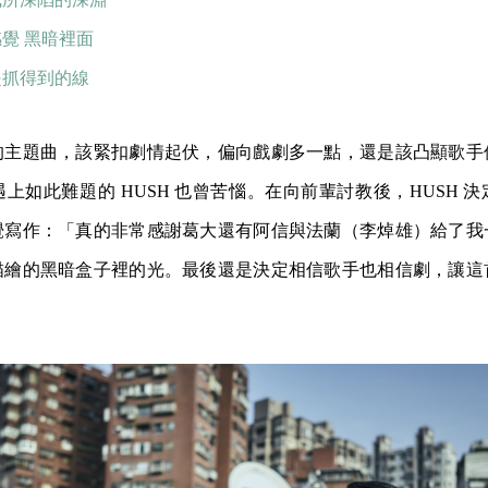
覺 黑暗裡面
是抓得到的線
的主題曲，該緊扣劇情起伏，偏向戲劇多一點，還是該凸顯歌手
上如此難題的 HUSH 也曾苦惱。在向前輩討教後，HUSH 
覺寫作：「真的非常感謝葛大還有阿信與法蘭（李焯雄）給了我
描繪的黑暗盒子裡的光。最後還是決定相信歌手也相信劇，讓這