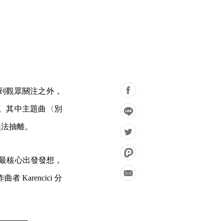
到觀眾關注之外，
。其中主題曲〈別
無法抽離。
》最核心出發發想，
arencici 分