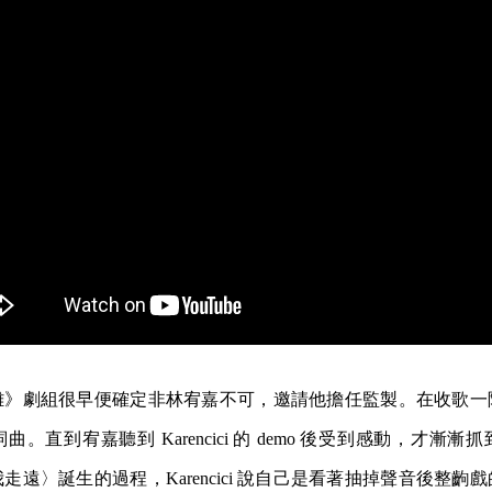
離》劇組很早便確定非林宥嘉不可，邀請他擔任監製。在收歌一
。直到宥嘉聽到 Karencici 的 demo 後受到感動，才漸
走遠〉誕生的過程，Karencici 說自己是看著抽掉聲音後整齣