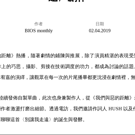
作者
日期
BIOS monthly
02.04.2019
的距離》熱播，隨著劇情的鋪陳與推展，除了演員精湛的表現受
作上的巧思，攝影、剪接在技術調度的功力，都成為討論的話題
林宥嘉的演繹，讓觀眾在每一次的片尾播畢都更沈浸在劇情裡，
8 年陸續發佈自製單曲，此次也身兼製作人，從《我們與惡的距離
者激盪打磨出細節。透過電訪，我們邀請作詞人 HUSH 以及作曲者 K
來聊聊這首〈別讓我走遠〉的誕生與發酵。