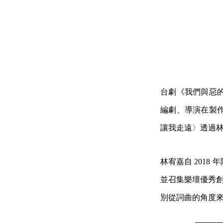
台劇《我們與惡
編劇、導演在製
讓我走遠〉透過
林宥嘉自 201
並召集樂壇優秀創作
別從詞曲的角度