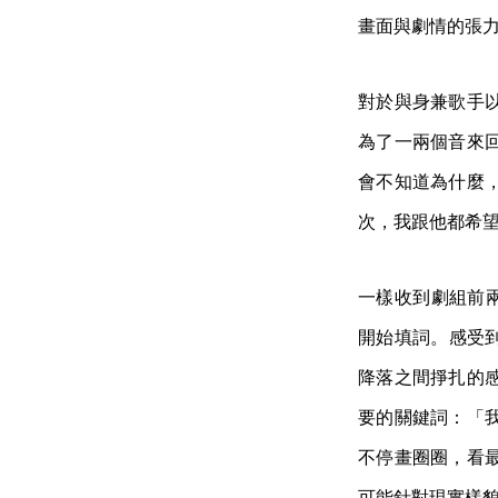
畫面與劇情的張
對於與身兼歌手以
為了一兩個音來
會不知道為什麼
次，我跟他都希
一樣收到劇組前兩集
開始填詞。感受到
降落之間掙扎的
要的關鍵詞：「
不停畫圈圈，看
可能針對現實樣