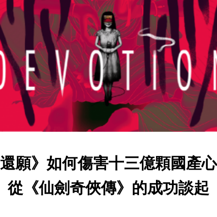
還願》如何傷害十三億顆國產心
從《仙劍奇俠傳》的成功談起