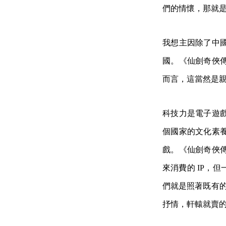
們的情懷，那就
我想主因除了中
國。《仙劍奇俠
而言，這當然是
科技力是電子遊
個國家的文化素
戲。《仙劍奇俠
來消費的 IP，
們就是照著既有的
抒情，軒轅就賣