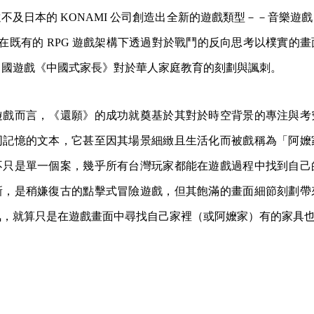
不及日本的 KONAMI 公司創造出全新的遊戲類型－－音樂遊
ale》在既有的 RPG 遊戲架構下透過對於戰鬥的反向思考以樸實
中國遊戲《中國式家長》對於華人家庭教育的刻劃與諷刺。
遊戲而言，《還願》的成功就奠基於其對於時空背景的專注與考
同記憶的文本，它甚至因其場景細緻且生活化而被戲稱為「阿嬤
不只是單一個案，幾乎所有台灣玩家都能在遊戲過程中找到自己
新，是稍嫌復古的點擊式冒險遊戲，但其飽滿的畫面細節刻劃帶
氛，就算只是在遊戲畫面中尋找自己家裡（或阿嬤家）有的家具