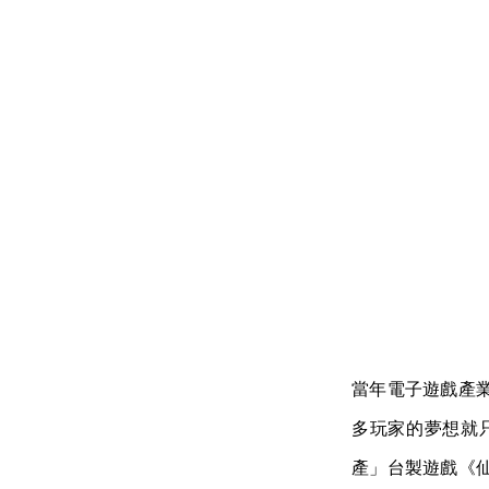
當年電子遊戲產
多玩家的夢想就
產」台製遊戲《