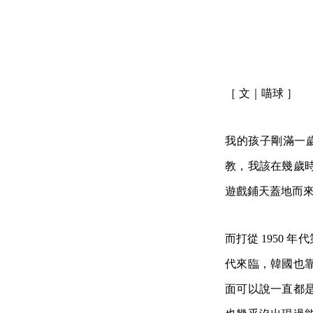
［ 文｜喵球 ］
我的孩子剛滿一歲
教，我該在幾歲
遊戲鋪天蓋地而
而打從 1950
代來臨，韓國也
面可以說一直都