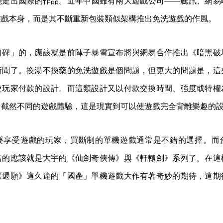
能走出國際的作品。近年中國雖有兩大遊戲公司——騰訊、網易
遊戲本身，而是其不斷重新包裝類似架構推出免洗遊戲的作風。
口碑」的，應該就是前陣子暴雪宣布將與網易合作推出《暗黑破
新聞了。換湯不換藥的免洗遊戲是個問題，但更大的問題是，這
使玩家付款的設計。而這類設計又以付款交換時間、強度或特權
出截然不同的遊戲體驗，這是現實到可以使遊戲完全背離樂趣的
要享受遊戲的玩家，買斷制的單機遊戲通常是不錯的選擇。而
名的應該就是大宇的《仙劍奇俠傳》與《軒轅劍》系列了。在這
《還願》這久違的「國產」單機遊戲大作有著奇妙的期待，這期