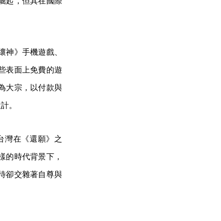
崛起，但其在國際
壞神》手機遊戲、
些表面上免費的遊
為大宗，以付款與
設計。
台灣在《還願》之
樣的時代背景下，
待卻交雜著自尊與