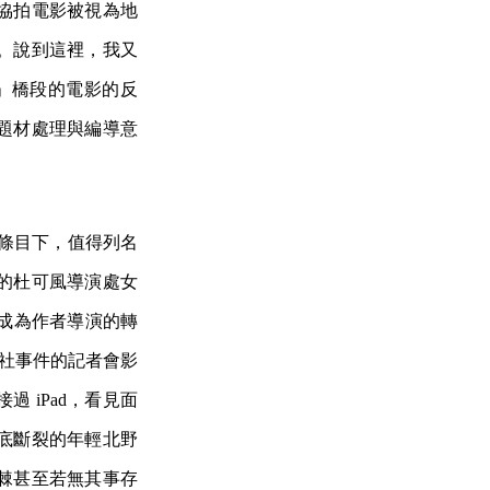
協拍電影被視為地
。說到這裡，我又
」橋段的電影的反
題材處理與編導意
」條目下，值得列名
的杜可風導演處女
成為作者導演的轉
談社事件的記者會影
 iPad，看見面
底斷裂的年輕北野
棘甚至若無其事存