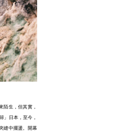
來陌生，但其實，
復歸」日本，至今，
夾縫中擺盪。開幕