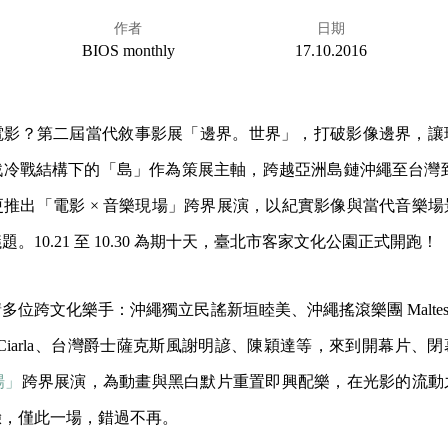
作者
日期
BIOS monthly
17.10.2016
電影？第二屆當代敘事影展「邊界。世界」，打破影像邊界，讓
冷戰結構下的「島」作為策展主軸，跨越亞洲島鏈沖繩至台灣到
推出「電影 × 音樂現場」跨界展演，以紀實影像與當代音樂
。10.21 至 10.30 為期十天，臺北市客家文化公園正式開跑！
位跨文化樂手：沖繩獨立民謠新垣睦美、沖繩搖滾樂團 Maltese
a Ciarla、台灣爵士薩克斯風謝明諺、陳穎達等，來到開幕片、
場」
跨界展演，為動畫與黑白默片重置即興配樂，在光影的流動
驗，僅此一場，錯過不再。