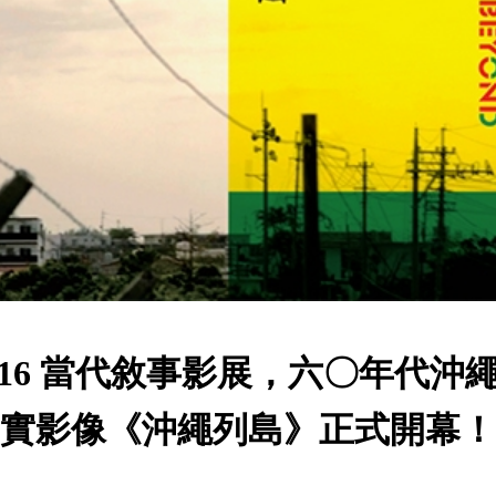
016 當代敘事影展，六〇年代沖
實影像《沖繩列島》正式開幕！