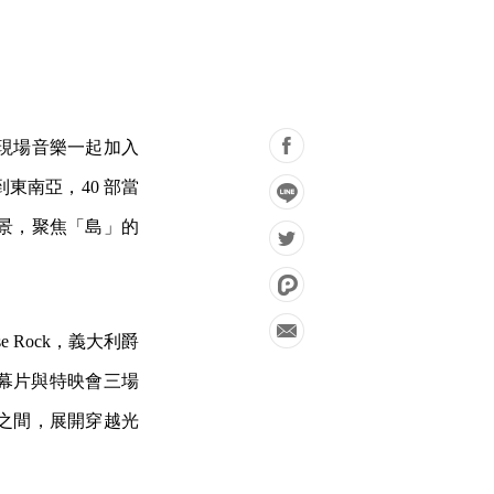
現場音樂一起加入
東南亞，40 部當
場景，聚焦「島」的
 Rock，義大利爵
閉幕片與特映會三場
之間，展開穿越光