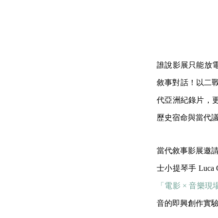
誰說影展只能放
敘事對話！以二戰
代亞洲紀錄片，更
歷史宿命與當代議題
當代敘事影展邀請多
士小提琴手 Luc
「電影 × 音樂現
音的即興創作實