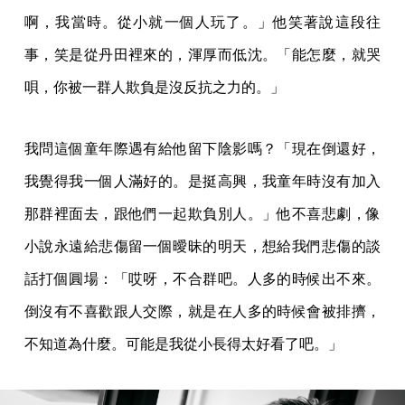
啊，我當時。從小就一個人玩了。」他笑著說這段往
事，笑是從丹田裡來的，渾厚而低沈。「能怎麼，就哭
唄，你被一群人欺負是沒反抗之力的。」
我問這個童年際遇有給他留下陰影嗎？「現在倒還好，
我覺得我一個人滿好的。是挺高興，我童年時沒有加入
那群裡面去，跟他們一起欺負別人。」他不喜悲劇，像
小說永遠給悲傷留一個曖昧的明天，想給我們悲傷的談
話打個圓場：「哎呀，不合群吧。人多的時候出不來。
倒沒有不喜歡跟人交際，就是在人多的時候會被排擠，
不知道為什麼。可能是我從小長得太好看了吧。」