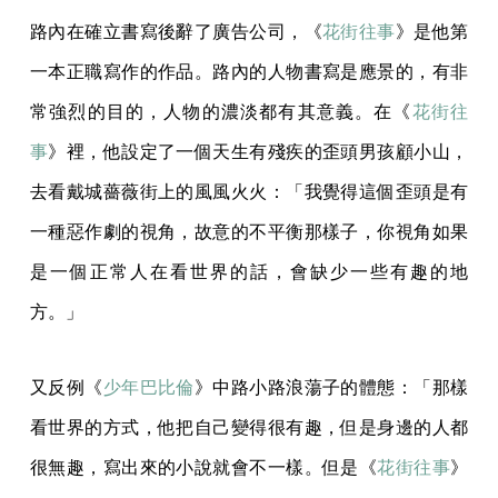
路內在確立書寫後辭了廣告公司，《
花街往事
》是他第
一本正職寫作的作品。路內的人物書寫是應景的，有非
常強烈的目的，人物的濃淡都有其意義。在《
花街往
事
》裡，他設定了一個天生有殘疾的歪頭男孩顧小山，
去看戴城薔薇街上的風風火火：「我覺得這個歪頭是有
一種惡作劇的視角，故意的不平衡那樣子，你視角如果
是一個正常人在看世界的話，會缺少一些有趣的地
方。」
又反例《
少年巴比倫
》中路小路浪蕩子的體態：「那樣
看世界的方式，他把自己變得很有趣，但是身邊的人都
很無趣，寫出來的小說就會不一樣。但是《
花街往事
》