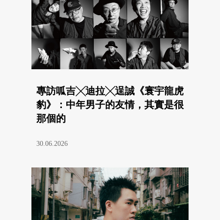
專訪呱吉╳迪拉╳逞誠《寰宇龍虎
豹》：中年男子的友情，其實是很
那個的
30.06.2026