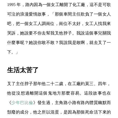
1995 年，路內因為一個女工離開了化工廠，這不是可歌
可泣的浪漫愛情故事，「那個車間主任欺負了一個女人
吧，把一個女工人調崗位，崗位不太好，女工人找我來
哭訴，她說要不你去幫我叉他脖子。我說這個事兒關我
什麼事呢？她說你敢不敢？我說我是敢啊，就去叉了一
下。」
生活太苦了
叉了主任脖子那年他二十二歲，在工廠約莫三、四年，
他從沒想過離開這個鬼地方那麼容易。這段故事也在
《
少年巴比倫
》發生過，主角路小路有路內體質幽默而
頹廢的成分，他之所以混蛋，是因為那個死命活下來的