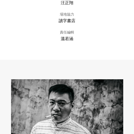
汪正翔
場地協力
讀字書店
責任編輯
溫若涵