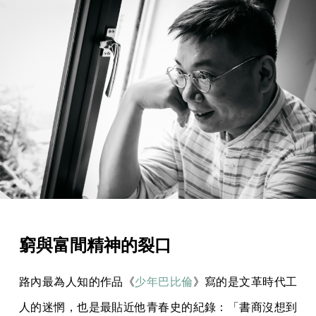
窮與富間精神的裂口
路內最為人知的作品《
少年巴比倫
》寫的是文革時代工
人的迷惘，也是最貼近他青春史的紀錄：「書商沒想到