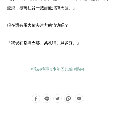
流浪，很嚮往背一把吉他浪跡天涯。」
現在還有羅大佑去遠方的情懷嗎？
「我現在都聽巴赫、莫札特、貝多芬。」
#花街往事
#少年巴比倫
#路內