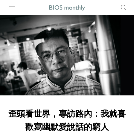
歪頭看世界，專訪路內：我就喜
歡寫幽默愛說話的窮人