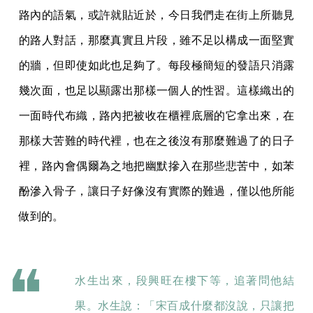
路內的語氣，或許就貼近於，今日我們走在街上所聽見
的路人對話，那麼真實且片段，雖不足以構成一面堅實
的牆，但即使如此也足夠了。每段極簡短的發語只消露
幾次面，也足以顯露出那樣一個人的性習。這樣織出的
一面時代布織，路內把被收在櫃裡底層的它拿出來，在
那樣大苦難的時代裡，也在之後沒有那麼難過了的日子
裡，路內會偶爾為之地把幽默摻入在那些悲苦中，如苯
酚滲入骨子，讓日子好像沒有實際的難過，僅以他所能
做到的。
水生出來，段興旺在樓下等，追著問他結
果。水生說：「宋百成什麼都沒說，只讓把