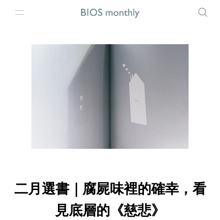
二月選書｜腐屍味裡的確幸，看
見底層的《慈悲》