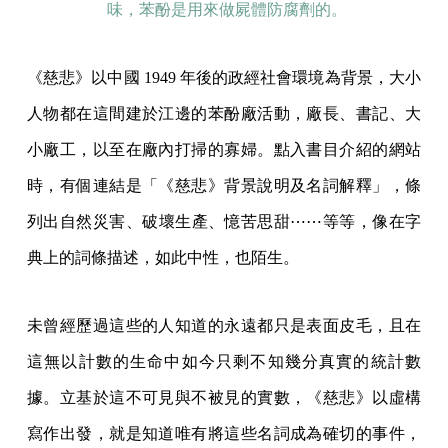
味，苯酚是用來做屍體防腐劑的。
《慈悲》以中國 1949 年後的政經社會環境為背景，大小
人物都在這間建於江邊的苯酚廠活動，廠長、書記、大
小廠工，以至在廠內打掃的寡婦。點入書目介紹的網站
時，有個連結是「《慈悲》背景說明及名詞解釋」，條
列出自然災害、破壞生產、憶苦思甜⋯⋯等等，像在字
典上的詞條描述，如此中性，也陌生。
未曾經歷過這些的人知道的永遠都只是表面皮毛，且在
這無以計數的生命中如今只剩不知幾分真實的統計數
據。立基於這不可見與不被見的實數，《慈悲》以虛構
寫作出發，就是知道唯有將這些名詞成為確切的事件，