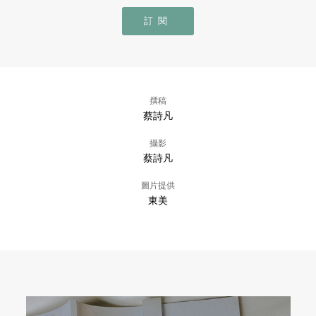
訂閱
撰稿
蔡詩凡
攝影
蔡詩凡
圖片提供
東美