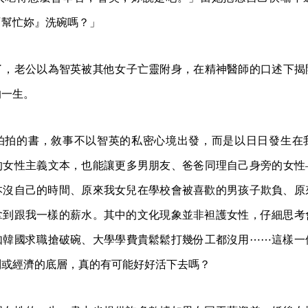
『幫忙妳』洗碗嗎？」
了，老公以為智英被其他女子亡靈附身，在精神醫師的口述下揭
的一生。
拍拍的書，敘事不以智英的私密心境出發，而是以日日發生在
的女性主義文本，也能讓更多男朋友、爸爸同理自己身旁的女性
本沒自己的時間、原來我女兒在學校會被喜歡的男孩子欺負、原
拿到跟我一樣的薪水。其中的文化現象並非袒護女性，仔細思考
如韓國求職搶破碗、大學學費貴鬆鬆打幾份工都沒用⋯⋯這樣一
別或經濟的底層，真的有可能好好活下去嗎？