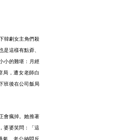
寫下韓劇女主角們殺
也是這樣有點孬、
小小的難堪：月經
察局，遭女老師白
下班後在公司飯局
正會瘋掉。她推著
，婆婆笑問：「這
過氣，老公納悶反