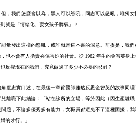
。但，我們怎麼會以為，黑人可以怒吼，同志可以怒吼，唯獨女
否則就是「情緒化、耍女孩子脾氣」？
有能量發出這樣的怒吼，或許就是這本書的深意。前提是，我們
，也不會有人指責妳傷害妳的社會。從 1982 年生的金智英身
，也反觀現在的我們，究竟做過了多少不必要的忍耐？
的角度忠實口述，在最後一章節醫師雖然反思金智英的故事同理
育兒離職下此結論：「站在診所的立場，等於因此（因生產離職
兒問題，不論多優秀多有能力，女職員都避免不了這種困擾，我
未婚的才行。」