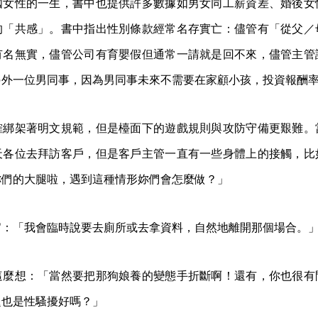
國女性的一生，書中也提供許多數據如男女同工薪資差、婚後女
的「共感」。書中指出性別條款經常名存實亡：儘管有「從父／
有名無實，儘管公司有育嬰假但通常一請就是回不來，儘管主管
另外一位男同事，因為男同事未來不需要在家顧小孩，投資報酬
確綁架著明文規範，但是檯面下的遊戲規則與攻防守備更艱難。
天各位去拜訪客戶，但是客戶主管一直有一些身體上的接觸，比
妳們的大腿啦，遇到這種情形妳們會怎麼做？」
官：「我會臨時說要去廁所或去拿資料，自然地離開那個場合。
這麼想：「當然要把那狗娘養的變態手折斷啊！還有，你也很有
題也是性騷擾好嗎？」