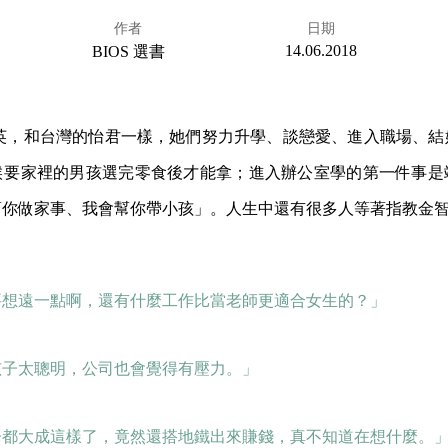
作者
日期
14.06.2018
BIOS 選書
金智英，和台灣的怡君一樣，她們努力升學、談戀愛、進入職場、
候要家裡的男孩選完零食後才能拿；進入辦公室學的第一件事是
幫你做家事、我會幫你帶小孩」。人生中還有很多人等著指教金
要想遠一點啊，還有什麼工作比當老師更適合女生的？」
孩子太聰明，公司也會覺得有壓力。」
子都大成這樣了，竟然還搭地鐵出來賺錢，真不知道在想什麼。