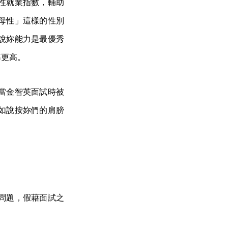
性就業指數，輔助
母性」這樣的性別
說妳能力是最優秀
率更高。
當金智英面試時被
如說按妳們的肩膀
」
問題，假藉面試之