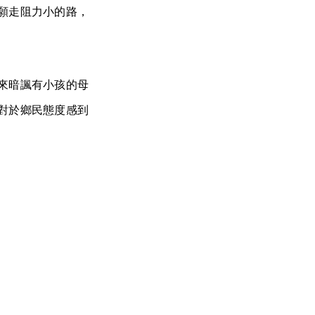
願走阻力小的路，
來暗諷有小孩的母
對於鄉民態度感到