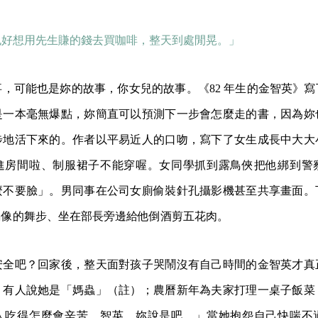
也好想用先生賺的錢去買咖啡，整天到處閒晃。」
，可能也是妳的故事，你女兒的故事。《82 年生的金智英》
是一本毫無爆點，妳簡直可以預測下一步會怎麼走的書，因為妳
步地活下來的。作者以平易近人的口吻，寫下了女生成長中大大
進房間啦、制服裙子不能穿喔。女同學抓到露鳥俠把他綁到警
麼不要臉」。男同事在公司女廁偷裝針孔攝影機甚至共享畫面。
偶像的舞步、坐在部長旁邊給他倒酒剪五花肉。
安全吧？回家後，整天面對孩子哭鬧沒有自己時間的金智英才真
，有人說她是「媽蟲」（註）；農曆新年為夫家打理一桌子飯菜
人吃得怎麼會辛苦，智英，妳說是吧。」當她抱怨自己快喘不