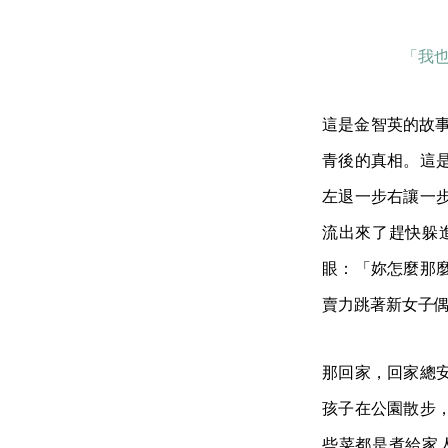
「我
這是金智英的故事
青後的真相。這
左退一步右讓一
流出來了趕快躲
眼：「妳怎麼那
賣力跳著新女子
那回家，回家總
孩子在公園散步
些菜都是煮給家