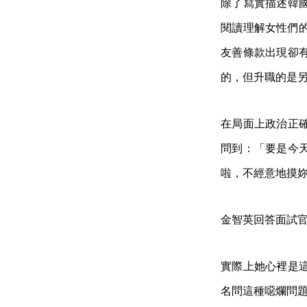
除了寫實描述韓
閱讀理解女性們
友善條款出現卻
的，但升職的是
在局面上政治正
問到：「要是今
啦，不經意地摸
金智英回答面試
實際上她心裡是
名問這種噁爛問