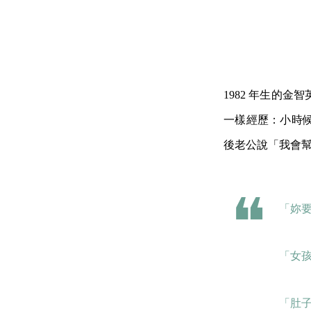
1982 年生的
一樣經歷：小時
後老公說「我會
「妳
「女
「肚