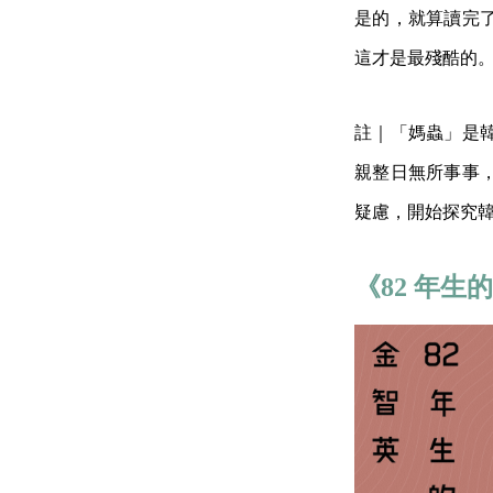
是的，就算讀完
這才是最殘酷的
註｜「媽蟲」是
親整日無所事事
疑慮，開始探究
《82 年生