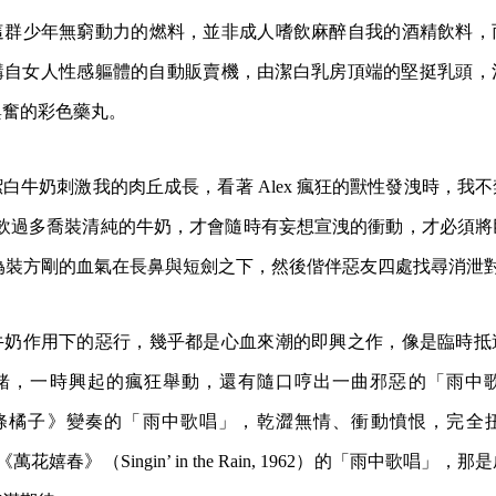
這群少年無窮動力的燃料，並非成人嗜飲麻醉自我的酒精飲料，
購自女人性感軀體的自動販賣機，由潔白乳房頂端的堅挺乳頭，
興奮的彩色藥丸。
白牛奶刺激我的肉丘成長，看著 Alex 瘋狂的獸性發洩時，我
x 誤飲過多喬裝清純的牛奶，才會隨時有妄想宣洩的衝動，才必須
，偽裝方剛的血氣在長鼻與短劍之下，然後偕伴惡友四處找尋消泄
牛奶作用下的惡行，幾乎都是心血來潮的即興之作，像是臨時抵
一時興起的瘋狂舉動，還有隨口哼出一曲邪惡的「雨中歌唱（Singi
《發條橘子》變奏的「雨中歌唱」，乾澀無情、衝動憤恨，完全
）在《萬花嬉春》（Singin’ in the Rain, 1962）的「雨中歌唱