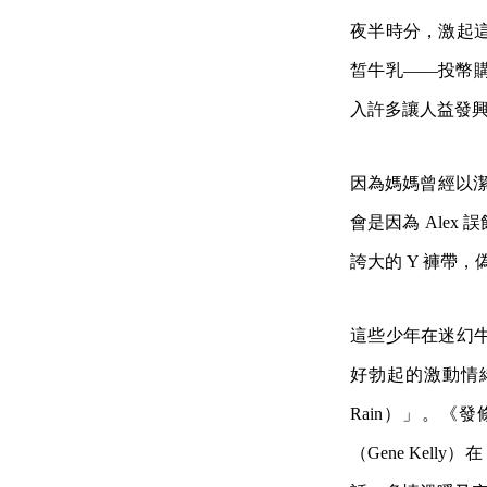
夜半時分，激起
皙牛乳——投幣
入許多讓人益發
因為媽媽曾經以潔
會是因為 Ale
誇大的 Y 褲帶
這些少年在迷幻
好勃起的激動情緒，
Rain）」。
（Gene Kelly