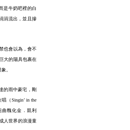
而是牛奶吧裡的白
涓涓流出，並且摻
不禁也會以為，會不
將巨大的陽具包裹在
對象。
達的雨中豪宅，剛
n’ in the
扭曲醜化金．凱利
」，那是成人世界的浪漫童