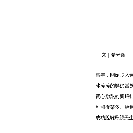
［ 文｜希米露 ］
當年，開始步入
冰涼涼的鮮奶當
費心燉熬的藥膳
乳和養樂多。經
成功脫離母親天