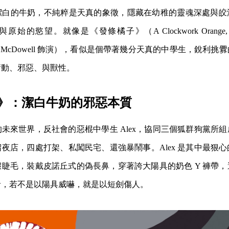
潔白的牛奶，不純粹是天真的象徵，隱藏在幼稚的靈魂深處與皎
的慾望。就像是《發條橘子》（A Clockwork Orange, 1
lcolm McDowell 飾演），看似是個帶著幾分天真的中學生，銳
衝動、邪惡、與獸性。
》：潔白牛奶的邪惡本質
未來世界，反社會的惡棍中學生 Alex，協同三個狐群狗黨所
夜店，四處打架、私闖民宅、還強暴鬧事。Alex 是其中最狠
睫毛，裝戴皮諾丘式的偽長鼻，穿著誇大陽具的奶色 Y 褲帶
者，若不是以陽具威嚇，就是以短劍傷人。