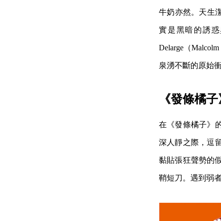
牛奶亦然。天生
實是黑暗的誘惑與原始
Delarge（Ma
泉湧不斷的原始
《發條橘子
在《發條橘子》的
深人靜之際，逗留
黏貼張狂聲勢的假
鞘短刀。遇到弱