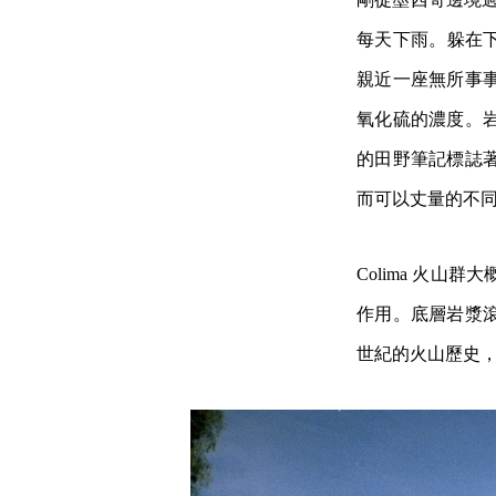
每天下雨。躲在
親近一座無所事
氧化硫的濃度。
的田野筆記標誌
而可以丈量的不
Colima 火
作用。底層岩漿
世紀的火山歷史