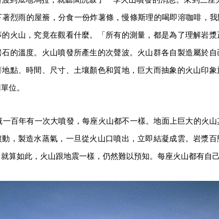
下著烈雨的屋簷，分食一份炸薯條，慢條斯理的喝即溶咖啡，我問
事的火山，究竟在觀看什麼。「所有的測量，都是為了理解岩漿
岩石的溫度。火山噴發所產生的次聲波。火山群各自製造屬於自
著地點、時間、尺寸、土壤顏色和質地，巨大而抽象的火山印象
同單位。
山群大概一百年有一次大噴發，每座火山都不一樣。地面上巨大的火
滾動，製造水蒸氣，一旦從火山口噴出，立即結凝成雲。岩漿百
，就算如此，火山跟地震一樣，仍然難以預知。每座火山都有自