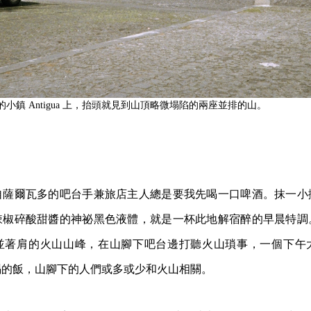
ngo 的小鎮 Antigua 上，抬頭就見到山頂略微塌陷的兩座並排的山。
自薩爾瓦多的吧台手兼旅店主人總是要我先喝一口啤酒。抹一小
辣椒碎酸甜醬的神祕黑色液體，就是一杯此地解宿醉的早晨特調
並著肩的火山山峰，在山腳下吧台邊打聽火山瑣事，一個下午
賜的飯，山腳下的人們或多或少和火山相關。