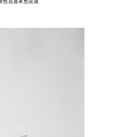
緯悠晃過來悠晃過