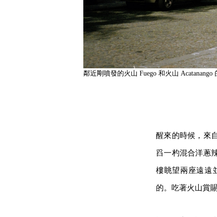
鄰近剛噴發的火山 Fuego 和火山 Acatana
醒來的時候，來
舀一杓混合洋蔥
樓眺望兩座遠遠
的。吃著火山賞