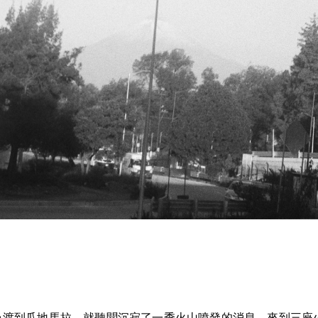
渡到瓜地馬拉，就聽聞沉寂了一季火山噴發的消息。來到三座火