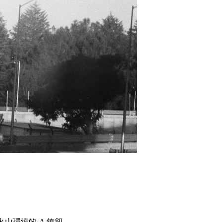
山環繞的 A 鎮卻