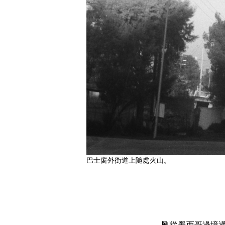
巴士窗外街道上隨處火山。
剛從墨西哥邊境過