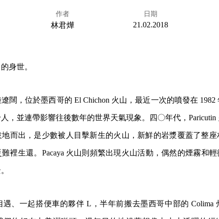
作者
日期
21.02.2018
林君燁
己的身世。
闊，位於墨西哥的 El Chichon 火山，最近一次的噴發在 198
，並連帶影響往後數年的世界天氣現象。四〇年代，Paricutin
拔地而出，是少數被人目擊新生的火山，新鮮的岩漿覆蓋了整座
難裡生還。Pacaya 火山則頻繁出現火山活動，偶然的煙霧和
景。
遇、一起搭便車的夥伴 L，半年前搬去墨西哥中部的 Colima