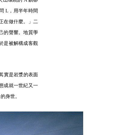
 L，用半年時間
正在做什麼。」二
己的聲響。地質學
於是被解構成客觀
山其實是岩漿的表面
態成就一世紀又一
己的身世。