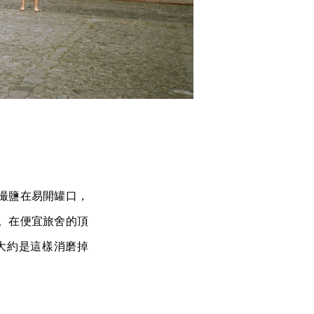
撮鹽在易開罐口，
。在便宜旅舍的頂
大約是這樣消磨掉