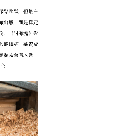
帶點幽默，但最主
做出版，而是擇定
刷、《討海魂》帶
款玻璃杯，募資成
是探索台灣木業，
中心。