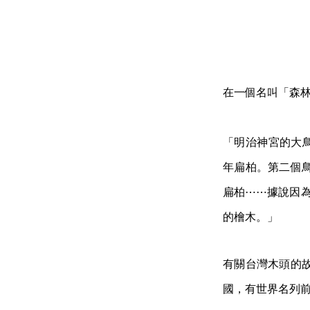
在一個名叫「森
「明治神宮的大鳥
年扁柏。第二個鳥居
扁柏⋯⋯據說因為
的檜木。」
有關台灣木頭的
國，有世界名列