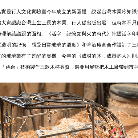
其實是行人文化實驗室今年成立的新團體，說起台灣木業冷知識
讓大家認識台灣土生土長的木業。行人從出版出發，但時常不只
種理解該議題的面相。《活字：記憶鉛與火的時代》挖掘活字印
《透明的記憶：感受日常玻璃的溫度》和啤酒廠商合作設計了三
失的玻璃業有了甦醒的契機。今年的《成材的木，成器的人》則
的「跳台」技術製作三款木杯募資，還要用展覽把木工廠帶到市