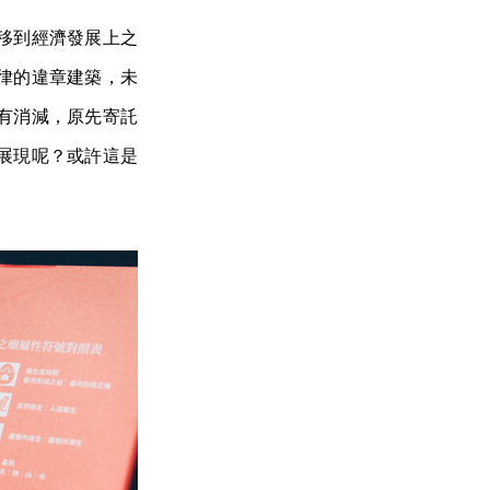
移到經濟發展上之
律的違章建築，未
有消減，原先寄託
展現呢？或許這是