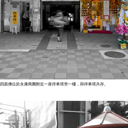
四面佛位於永康商圈附近一座停車塔旁一樓，與停車塔共存。