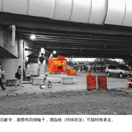
百齡寺，廟體有四個輪子，遇臨檢（特殊狀況）可隨時推著走。