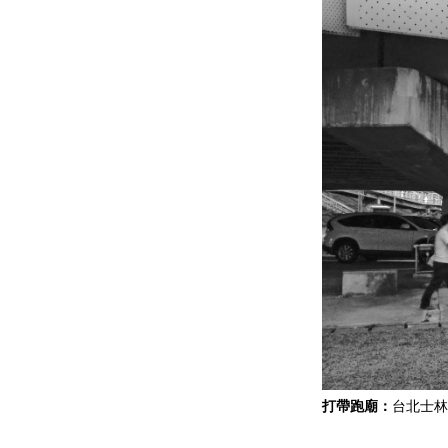
打帶跑廟：
台北士林