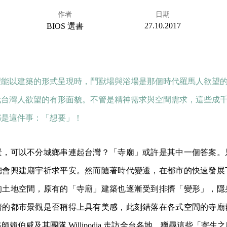
作者
日期
27.10.2017
BIOS 選書
望能以建築的形式呈現時，鬥獸場與浴場是那個時代羅馬人欲望
代台灣人欲望的有形面貌。不管是精神需求與空間需求，這些成
都是這件事：「想要」！
景，可以不分城鄉串連起台灣？「寺廟」或許是其中一個答案。
總會興建廟宇祈求平安。然而隨著時代變遷，在都市的快速發展
的土地空間，原有的「寺廟」建築也逐漸受到排擠「變形」，隱
擠的都市景觀是否稱得上具有美感，此刻錯落在各式空間的寺廟
賴伯威及其團隊 Willipodia 走訪全台各地，獵尋這些「寄