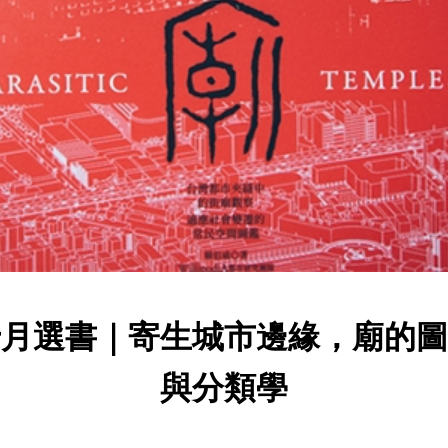
十月選書｜寄生城市邊緣，廟的圖
與分類學