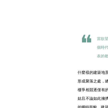
當欲
個時
表的
什麼樣的建築地
形成聚落之處，
樓爭相競逐僅有
姑且不論如此擁
的獨特面貌。建築師