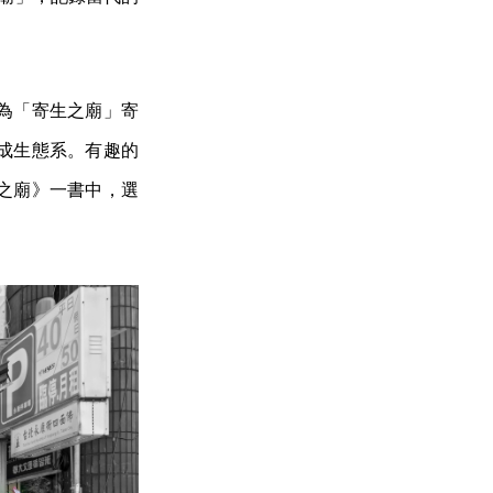
為「寄生之廟」寄
成生態系。有趣的
生之廟》一書中，選