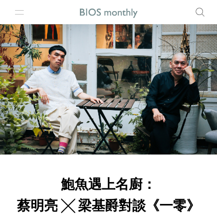
鮑魚遇上名廚：
蔡明亮 ╳ 梁基爵對談《一零》