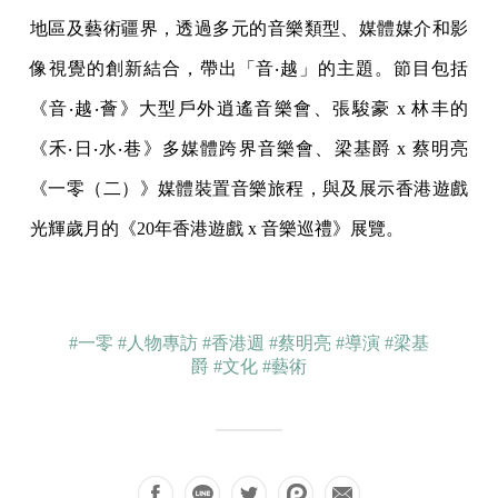
地區及藝術疆界，透過多元的音樂類型、媒體媒介和影
像視覺的創新結合，帶出「音‧越」的主題。節目包括
《音‧越‧薈》大型戶外逍遙音樂會、張駿豪 x 林丰的
《禾‧日‧水‧巷》多媒體跨界音樂會、梁基爵 x 蔡明亮
《一零（二）》媒體裝置音樂旅程，與及展示香港遊戲
光輝歲月的《20年香港遊戲 x 音樂巡禮》展覽。
#一零
#人物專訪
#香港週
#蔡明亮
#導演
#梁基
爵
#文化
#藝術