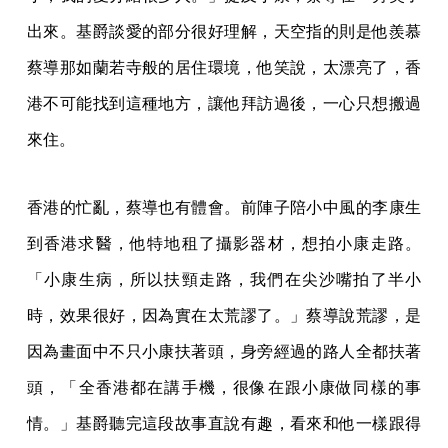
出來。基爵談愛的部分很好理解，天空指的則是他羨慕
蔡導那如蘭若寺般的居住環境，他笑說，太漂亮了，香
港不可能找到這種地方，讓他拜訪過後，一心只想搬過
來住。
香港的忙亂，蔡導也有體會。前陣子陪小中風的李康生
到香港求醫，他特地租了攝影器材，想拍小康走路。
「小康生病，所以扶頸走路，我們在尖沙嘴拍了半小
時，效果很好，因為實在太荒謬了。」蔡導說荒謬，是
因為畫面中不只小康扶著頭，身旁經過的路人全都扶著
頭，「全香港都在講手機，很像在跟小康做同樣的事
情。」基爵聽完這段故事直說有趣，看來和他一樣跟得