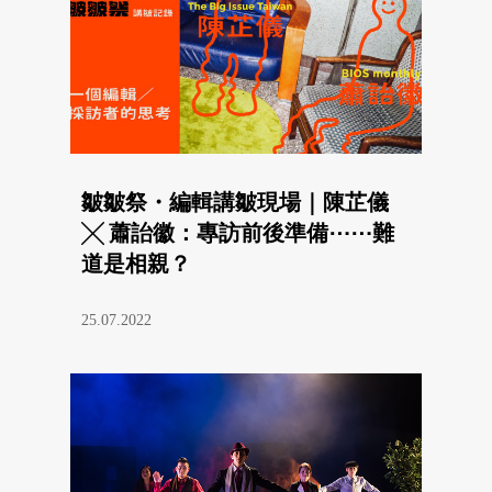
皺皺祭・編輯講皺現場｜陳芷儀
╳ 蕭詒徽：專訪前後準備⋯⋯難
道是相親？
25.07.2022