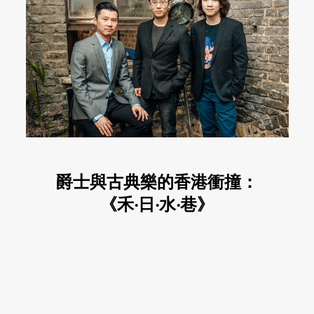
爵士與古典樂的香港衝撞：
《禾‧日‧水‧巷》