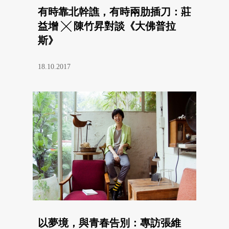
有時靠北幹譙，有時兩肋插刀：莊
益增 ╳ 陳竹昇對談《大佛普拉
斯》
18.10.2017
以夢境，與青春告別：專訪張維