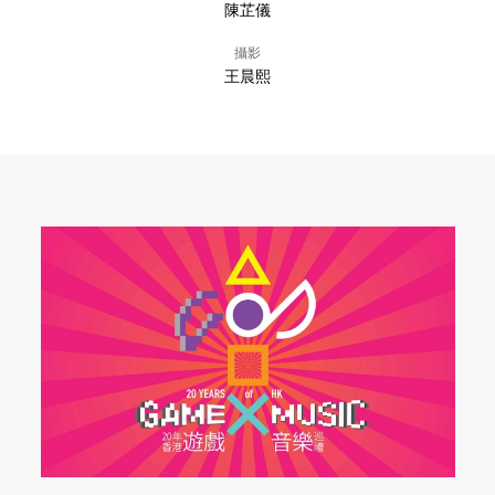
陳芷儀
攝影
王晨熙