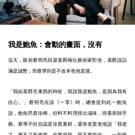
我是鮑魚：會動的畫面，沒有
這天，眼前蔡明亮與梁基爵兩位藝術家對坐，基爵說話
滿是誠懇；而蔡導則是不改本色地直接。
「我給基爵丟東西的時候，我說我是鮑魚，是因為我有
信心。」蔡明亮在談《一零》時，總會提到此一鮑魚
說，鮑魚昂貴珍稀，但料不料理得出滋味，得看廚師手
藝。蔡導不但自認是珍貴素材，還倚老賣老地說「我老
了，學不了新東西，你要跟我，我不要跟你。」一則兩