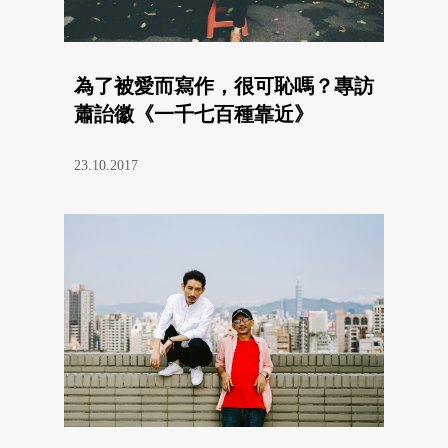
為了被愛而寫作，很可恥嗎？專訪
蕭詒徽《一千七百種靠近》
23.10.2017