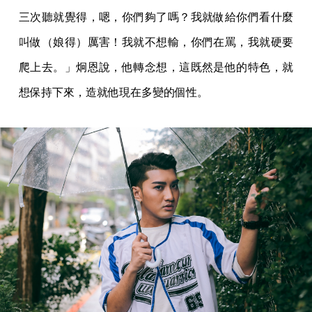
三次聽就覺得，嗯，你們夠了嗎？我就做給你們看什麼
叫做（娘得）厲害！我就不想輸，你們在罵，我就硬要
爬上去。」炯恩說，他轉念想，這既然是他的特色，就
想保持下來，造就他現在多變的個性。