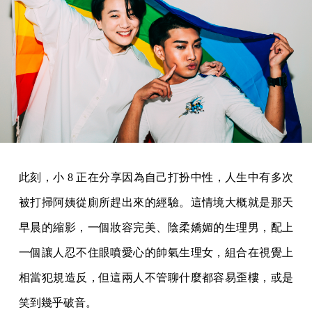
此刻，小 8 正在分享因為自己打扮中性，人生中有多次
被打掃阿姨從廁所趕出來的經驗。這情境大概就是那天
早晨的縮影，一個妝容完美、陰柔嬌媚的生理男，配上
一個讓人忍不住眼噴愛心的帥氣生理女，組合在視覺上
相當犯規造反，但這兩人不管聊什麼都容易歪樓，或是
笑到幾乎破音。