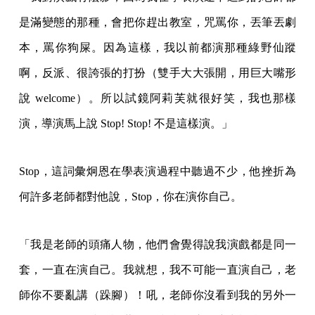
是滿變態的那種，會把你趕出教室，咒罵你，丟筆丟劇
本，罵你狗屎。因為這樣，我以前都演那種綠野仙蹤
啊，反派、很誇張的打扮（雙手大大張開，用巨大嘴形
說 welcome）。所以試鏡阿莉芙就很好笑，我也那樣
演，導演馬上說 Stop! Stop! 不是這樣演。」
Stop，這詞彙炯恩在學表演過程中聽過不少，他挫折為
何許多老師都對他說，Stop，你在演你自己。
「我是老師的頭痛人物，他們會覺得說我演戲都是同一
套，一直在演自己。我就想，我不可能一直演自己，老
師你不要亂講（跺腳）！吼，老師你沒看到我的另外一