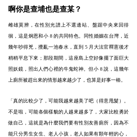
啊你是查埔也是查某？
雌雄莫辨，在性別光譜上不選邊站、盤踞中央來回徘
徊，這是炯恩和小 8 的共同特色。同性婚姻在台灣，近
幾年吵得兇，攪亂一池春水，直到 5 月大法官釋憲後才
稍稍平息下來；那段期間，這座島上空好像擺了面巨大
照妖鏡，照出人們心裡的牛鬼蛇神。但小 8 說，這幾年
上廁所被趕出來的情形越來越少了，也算是好事一樁。
「真的比較少了，可能我越來越美了吧（得意甩髮）。
不是啦，可能各個樣貌的人越來越多了，大家比較勇於
做自己，這就是為什麼我們要有性別友善廁所，因為不
能只分男生女生、老人小孩，老人如果有顆年輕的心，