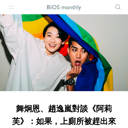
舞炯恩、趙逸嵐對談《阿莉
芙》：如果，上廁所被趕出來