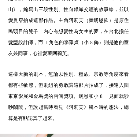
山》，編寫出三段性別、性向錯織交纏的故事線，並以
愛貫穿拍成這部作品。主角阿莉芙（舞炯恩飾）是原住
民頭目的兒子，內心有想變性為女生的夢，在台北擔任
髮型設計師，而 T 角色的李佩貞（小 8 飾）則是他的室
友兼同事，心裡愛著阿莉芙。
這樣大膽的劇本，無論以性別、種族、宗教等角度來看
都有些敏感，但劇組的勇敢讓這部片拍成了，接連入圍
東京影展和金馬獎的兩個獎項。炯恩和小 8 一見面就吵
吵鬧鬧，但說起當時看見《阿莉芙》腳本時的想法，總
算是有點認真了起來。