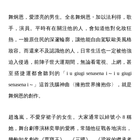
舞炯恩，愛漂亮的男生。全名舞炯恩・加以法利得，歌
手，演員。平時有在關注他的人，會知道他對化妝狂
熱，一臉原住民的深邃輪廓，讓他能自由駕馭歐美風格
妝容。而還來不及認識他的人，日常生活也一定被他強
迫入侵過，前陣子世大運期間，無論看電視、上網，甚
至搭捷運都會聽到的「i u giugi senasena i～i u giugi
senasena i～」這首洗腦神曲〈擁抱世界擁抱你〉，就是
舞炯恩的創作。
趙逸嵐，不愛穿裙子的女生。大家通常以綽號小 8 稱
她，舞台劇導演林奕華的愛將，常隨他征戰各地演出，
幾齣知名劇作《賈寶玉》、《三國》、《梁祝的繼承者