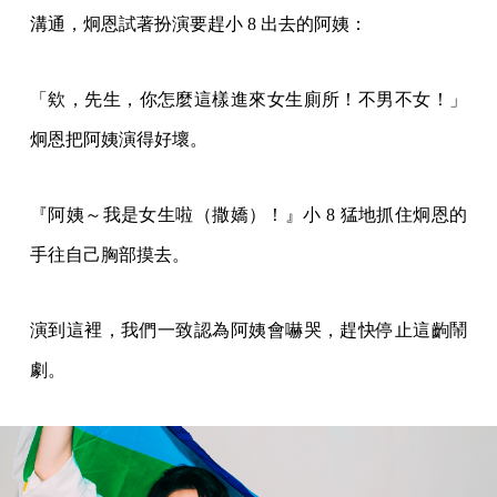
溝通，炯恩試著扮演要趕小 8 出去的阿姨：
「欸，先生，你怎麼這樣進來女生廁所！不男不女！」
炯恩把阿姨演得好壞。
『阿姨～我是女生啦（撒嬌）！』小 8 猛地抓住炯恩的
手往自己胸部摸去。
演到這裡，我們一致認為阿姨會嚇哭，趕快停止這齣鬧
劇。