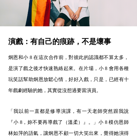
演戲：有自己的痕跡，不是壞事
炯恩和小 8 在這次合作前，對彼此的認識都不算太多，
是演了戲之後才快速熟絡起來。在片場，小 8 會用各種
玩笑話幫助炯恩放鬆心情，好好入戲，只是，已經有十
年戲劇經驗的她，其實從沒想過要當演員。
「我以前一直都是修導演課，有一天老師突然跟我說
『小 8，妳不要再導戲了（溫柔）』。」小 8 模仿恩師
林如萍的語氣，讓炯恩不顧一切大笑出來，覺得她演得