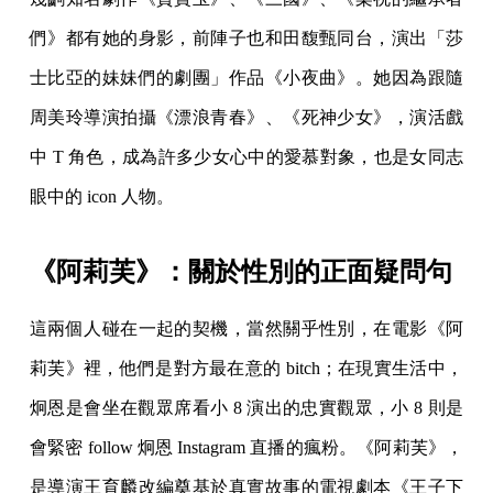
們》都有她的身影，前陣子也和田馥甄同台，演出「莎
士比亞的妹妹們的劇團」作品《小夜曲》。她因為跟隨
周美玲導演拍攝《漂浪青春》、《死神少女》，演活戲
中 T 角色，成為許多少女心中的愛慕對象，也是女同志
眼中的 icon 人物。
《阿莉芙》：關於性別的正面疑問句
這兩個人碰在一起的契機，當然關乎性別，在電影《阿
莉芙》裡，他們是對方最在意的 bitch；在現實生活中，
炯恩是會坐在觀眾席看小 8 演出的忠實觀眾，小 8 則是
會緊密 follow 炯恩 Instagram 直播的瘋粉。《阿莉芙》，
是導演王育麟改編奠基於真實故事的電視劇本《王子下