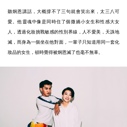
聽炯恩講話，大概撐不了三句就會笑出來，太三八可
愛。他靈魂中像是同時住了個撒嬌小女生和性感大女
人，透過化妝挑戰敏感的性別界線，人不愛美，天誅地
滅，而身為一個坐在他對面，一輩子只知道用同一套化
妝品的女生，頓時覺得被炯恩滅了也毫不無辜。