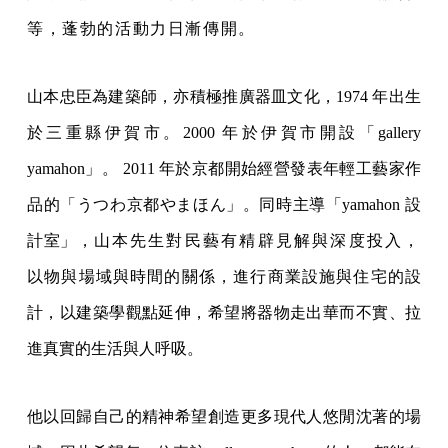
等，蓬勃的活動力日漸傳開。
山本忠臣為建築師，亦積極推廣器皿文化，1974 年出生
於三重縣伊賀市。2000 年於伊賀市開設「gallery
yamahon」。 2011 年於京都開始經營發表年輕工藝家作
品的「うつわ京都やまほん」。同時主導「yamahon 設
計室」，
山本先生對民藝有精辟見解與深度投入，
以物與場域與時間的關係，進行商業設施與住宅的設
計，以建築學觀點延伸，希望將器物走出華而不實、拉
進真實的生活與人呼吸。
他以回歸自己的精神希望創造更多現代人悠閒沈著的場