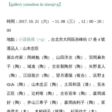
【gallery yamahon in xiaoqi+g】
時間：2017. 10. 21（六）－11. 08（三），12：00－20：
00
地點：
小器藝廊（+g）
，台北市大同區赤峰街 17 巷 4 號
選品人：山本忠臣
展出作家：岡崎勉（陶）、山田洋次（陶）、宮岡麻衣
子（陶）、城進（陶）、古谷製陶所（陶）、矢野直人
（陶）、江頭龍介（陶）、望月通陽（複合）、浜野ま
ゆみ（陶）、山本忠正（陶）、土田和茂（漆）、安永
正臣（陶）、辻村唯（陶）、古谷宣幸（陶）、森岡成
好（陶）、井山三希子（陶）、森岡由利子（陶）、富
井貴志（木）、木村硝子（玻璃）、紀平佳丈（木）