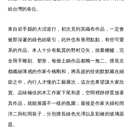
給台灣的各位。
來自岩手縣的大沼道行，初次見到其織布作品，一定會
被那深邃的綠色給吸引，此外也有善用點點，有些可愛
系的作品。本人十分有氣質的野村亞矢，捨棄轆轤，完
全用手雕刻、塑形，每個土鍋作品都獨一無二。擅長京
都纖細薄感的作家今橋剛和，將高超的技術默默藏在細
節之中，內行人才懂的工藝層次，這次也希望讓大家欣
賞。品味極佳的木工作家下尾和彦，空間裡靜靜置放著
其作品，就能展露不一樣的氛圍；最後是作家夫婦松岡
洋二與松岡装子，分別擅長綠色光澤以及彩繪的玻璃器
皿。