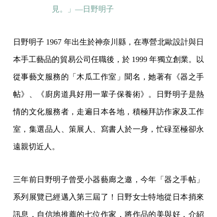
見。」—日野明子
日野明子 1967 年出生於神奈川縣，在專營北歐設計與日
本手工藝品的貿易公司任職後，於 1999 年獨立創業。以
從事藝文服務的「木瓜工作室」聞名，她著有《器之手
帖》、《廚房道具好用一輩子保養術》。日野明子是熱
情的文化服務者，走遍日本各地，積極拜訪作家及工作
室，集選品人、策展人、寫書人於一身，忙碌至極卻永
遠親切近人。
三年前日野明子曾受小器藝廊之邀，今年「器之手帖」
系列展覽已經邁入第三屆了！日野女士特地從日本捎來
訊息，自信地推薦的七位作家，將作品的美與好，介紹