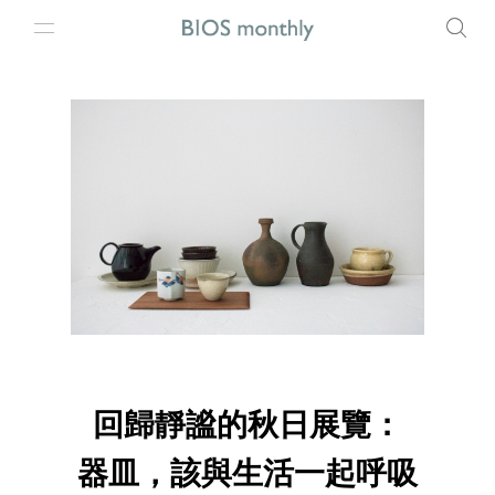
回歸靜謐的秋日展覽：
器皿，該與生活一起呼吸