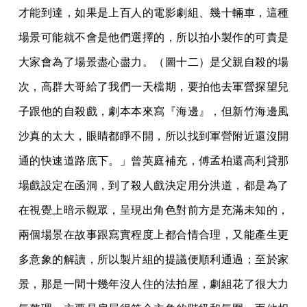
才能到達，如果是上百人的電影劇組、幾十輛車，這種
場景可能就不會是他們選擇的，所以拍小製作的可貴是
大家會為了場景盡心盡力。（圖十二）是父親自殺的場
次，高群大哥給了我們一天檔期，要拍他去軍營探望兒
子跟他的自殺戲，劇本本來寫『海邊』，但新竹海邊風
沙真的太大，眼睛都睜不開，所以找到軍營附近還沒開
通的快速道路底下。」曾英庭補充，傅孟柏還高利貸那
場戲設定在函洞，到了殺人戲決定用分洪道，都是為了
在視覺上暗示觀眾，呈現出角色對前方是充滿未知的，
兩個場景在故事跟寫實程度上都合情合理，又能產生更
多意象的解讀，所以製片組的提議便順利通過；至於家
景，那是一間十幾年沒人住的法拍屋，劇組花了很大力