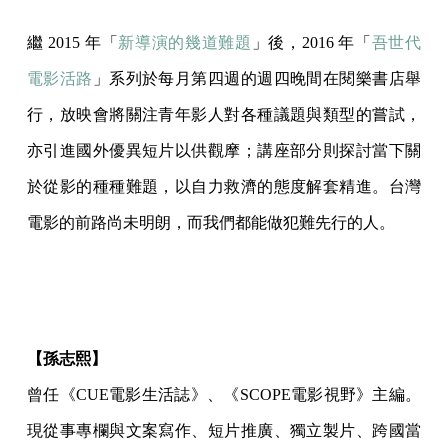
繼 2015 年「
新導演的幾道難題
」後，2016 年「
吾世代
電影活路
」系列於每月第四週的週四晚間在閱樂書店舉
行，放映會將關注青年影人對各種議題與類型的嘗試，
亦引進國外優異短片以供觀摩；講座部分則探討當下關
於從影的種種難題，以自力救濟的態度解套精進。台灣
電影的前路尚未明朗，而我們都能做犯難先行的人。
【孫志熙】
曾任《CUE電影生活誌》、《SCOPE電影視野》主編。
現從事專欄與文案寫作、短片推廣、獨立製片、跨國當