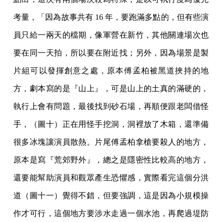
考量，「因為故事共有 16 年，要跑滿多點的，但有些演
員只給一兩天的檔期，像軍營在新竹，其他關連場次也
要在同一天拍，所以要在附近找；另外，因為場景是製
片組可以發揮創意之處，原本傅孟柏被黑道挾持的地
方，劇本寫的是『山上』，可是山上的土真的滿硬的，
執行上會有問題，最後找到砂石場，再順便跟老闆借怪
手，（圖十）正在用怪手挖洞，洞裡放了木箱，還準備
很多冰塊讓演員散熱。片尾傅孟柏拿槍要殺人的地方，
原本是寫『荒郊野外』，總之是隱密性比較高的地方，
還要能幫助演員和觀眾產生恐懼感，實際看完這個分洪
道（圖十一）覺得不錯，但要強調，這是因為小規模操
作才可行，這個地方要涉水走過一個水池，再爬過堤防