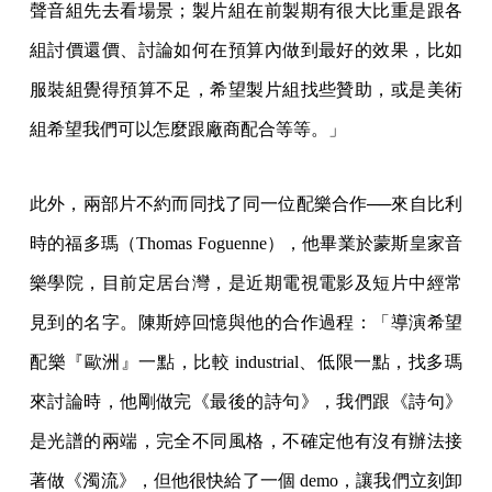
聲音組先去看場景；製片組在前製期有很大比重是跟各
組討價還價、討論如何在預算內做到最好的效果，比如
服裝組覺得預算不足，希望製片組找些贊助，或是美術
組希望我們可以怎麼跟廠商配合等等。」
此外，兩部片不約而同找了同一位配樂合作──來自比利
時的福多瑪（Thomas Foguenne），他畢業於蒙斯皇家音
樂學院，目前定居台灣，是近期電視電影及短片中經常
見到的名字。陳斯婷回憶與他的合作過程：「導演希望
配樂『歐洲』一點，比較 industrial、低限一點，找多瑪
來討論時，他剛做完《最後的詩句》，我們跟《詩句》
是光譜的兩端，完全不同風格，不確定他有沒有辦法接
著做《濁流》，但他很快給了一個 demo，讓我們立刻卸