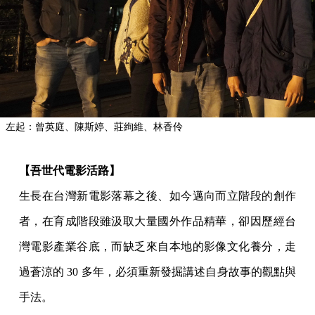
左起：曾英庭、陳斯婷、莊絢維、林香伶
【吾世代電影活路】
生長在台灣新電影落幕之後、如今邁向而立階段的創作
者，在育成階段雖汲取大量國外作品精華，卻因歷經台
灣電影產業谷底，而缺乏來自本地的影像文化養分，走
過蒼涼的 30 多年，必須重新發掘講述自身故事的觀點與
手法。