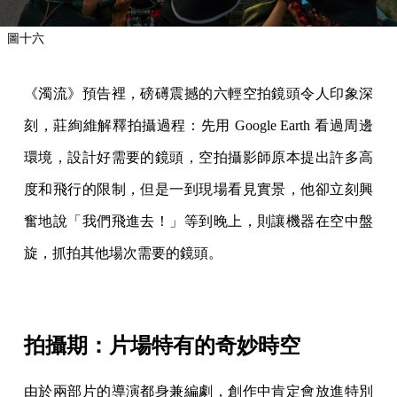
圖十六
《濁流》預告裡，磅礡震撼的六輕空拍鏡頭令人印象深
刻，莊絢維解釋拍攝過程：先用 Google Earth 看過周邊
環境，設計好需要的鏡頭，空拍攝影師原本提出許多高
度和飛行的限制，但是一到現場看見實景，他卻立刻興
奮地說「我們飛進去！」等到晚上，則讓機器在空中盤
旋，抓拍其他場次需要的鏡頭。
拍攝期：片場特有的奇妙時空
由於兩部片的導演都身兼編劇，創作中肯定會放進特別