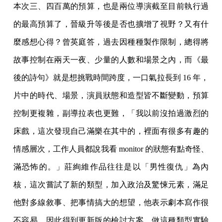
本次三、四百萬的預算，也是兩位導演截至目前執行過
的最高預算了，晉級升等後是否也擴增了視野？又有什
麼感想心得？曾英庭答，過去因種種製作限制，總得將
故事控制在兩天一夜、少量的人數和場景之內，而《最
後的詩句》就是想挑戰時間跨度，一口氣拉長到 16 年，
片中的時代、場景，演員狀態和造型皆不斷變動，預算
控制更複雜，副導拉表也更難，「我以前沒拍過激烈的
床戲，這次發現自己滿樂在其中的，裡面有很多有趣的
情感層次，工作人員都說我看 monitor 的狀態有點奇怪、
滿恐怖的。」莊絢維作品往往是以「男性復仇」為內
核，這次嘗試了新的類型，加入政治及驚悚元素，滿足
他對多線敘事、把事情搞大的想望，他表示劇本寫作很
不容易，因此得到更新版的檢討方案，做這種類型實驗