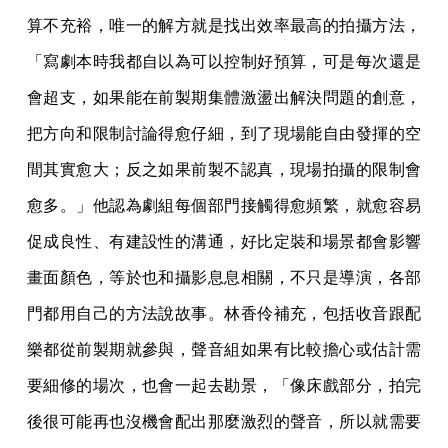
算不充裕，唯一的解方就是找出效率最高的拍攝方法，
「寫劇本時我都自以為可以控制好預算，可是每次還是
會超支，如果能在前製期集體激盪出解決問題的創意，
把方向和限制討論得愈仔細，到了現場能自由發揮的空
間其實愈大；反之如果前製不認真，現場拍攝的限制會
愈多。」他認為劇組每個部門接觸得愈頻繁，就愈容易
促成良性、有建設性的溝通，好比定裝和場景都會影響
畫面顏色，等於也和攝影息息相關，不只是導演，各部
門都用自己的方法說故事。林香伶補充，包括收音跟配
樂都從前製期就參與，聲音組如果有比較擔心或估計需
要細修的場次，也會一起去勘景，「像床戲部分，拍完
後很可能再也沒機會配出那麼激烈的聲音，所以就需要