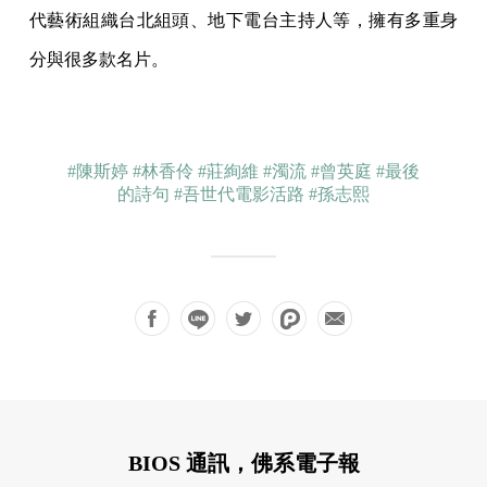
代藝術組織台北組頭、地下電台主持人等，擁有多重身
分與很多款名片。
#陳斯婷
#林香伶
#莊絢維
#濁流
#曾英庭
#最後
的詩句
#吾世代電影活路
#孫志熙
BIOS 通訊，佛系電子報