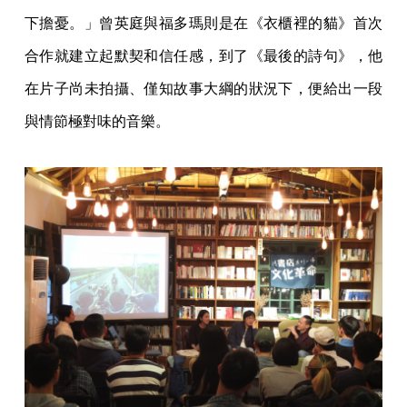
下擔憂。」曾英庭與福多瑪則是在《衣櫃裡的貓》首次
合作就建立起默契和信任感，到了《最後的詩句》，他
在片子尚未拍攝、僅知故事大綱的狀況下，便給出一段
與情節極對味的音樂。