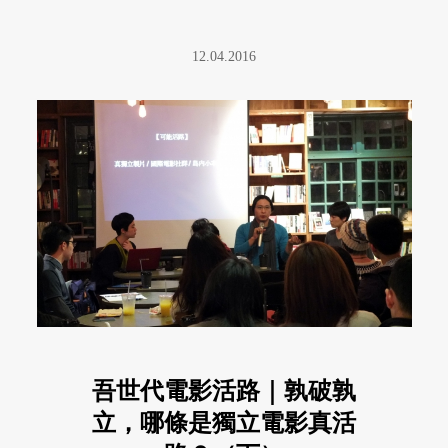
12.04.2016
吾世代電影活路｜孰破孰
立，哪條是獨立電影真活