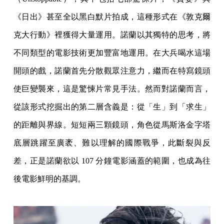
《日出》甚至全以黑白默片拍成，這種形式在《敦克爾
克大行動》裡獲得大量運用。諾蘭以其獨特的思考，將
不同類型的電影技術更加豐富地運用。在大兵喝水這場
開頭的戲，諾蘭首先分散觀眾注意力，繼而在特寫鏡頭
使巨變襲來，這是驚悚片常見手法。然而對諾蘭而言，
從該形式挖掘出的第二層含義是：從「生」到「求生」
的距離與界線。短短兩三顆鏡頭，角色從馬斯洛金字塔
底層跳躍至廣袤、難以理解的國際戰爭，此斷裂與反
差，正是諾蘭欲以 107 分鐘電影涵蓋的範圍，也成為往
後電影鮮明的基調。