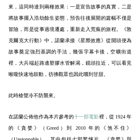
來，這同時達到兩種效果：一是宣告故事的真實，二是
將故事擺入浩劫餘生姿態，預告往後展開的篇幅不僅是
冒險，而是從事過境遷處，重新走入荒蕪的旅程。《敦
克爾克大行動》中，諾蘭承接《星際效應》從開頭便為
故事奠定強烈基調的手法，幾張字幕卡後，空曠街道
裡，大兵端起路邊塑膠水管解渴，鏡頭拉近，可以看見
喉嚨快速地鼓動，彷彿觀眾也因此嚐到甘甜。
此時槍聲冷不防襲來。
在諾蘭公佈他作為本片參考的
十一部電影
裡，從 1924 年
的《貪婪》（Greed）到 2010 年的《煞不住》
（Unstoppable），其中包括七部驚悚片，《貪婪》與