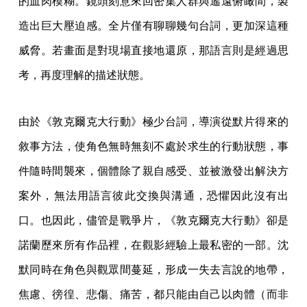
的血肉模糊。鏡頭刻意來回密集人群與遙遠俯瞰間，製
造出巨大壓迫感。全片僅有聊聊幾句台詞，更加深這種
威脅。若畫面是對現場直接地還原，那語言則是經過思
考，再度理解的描述狀態。
由於《敦克爾克大行動》極少台詞，導演從默片得來的
敘事方法，使角色無時無刻不處於求生的行動狀態，事
件隨時間襲來，個體除了親自感受、並被激發出解決方
案外，無法用語言彼此交換與溝通，恐懼因此沒有出
口。也因此，儘管是戰爭片，《敦克爾克大行動》卻是
諾蘭歷來所有作品裡，在觀影經驗上最私密的一部。沈
默同時在角色與觀眾間蔓延，形成一失去言說的地帶，
焦慮、徬徨、悲傷、痛苦，都只能由自己以肉體（而非