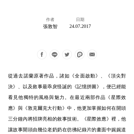
作者
日期
24.07.2017
張敦智
從過去諾蘭原著作品，諸如《全面啟動》、《頂尖對
決》、以及敘事最乖戾怪誕的《記憶拼圖》，便已經能
看見他獨特的風格與魅力。在最近兩部作品《星際效
應》與《敦克爾克大行動》中，他更加掌握如何在開頭
三分鐘內將招牌亮相的敘事技術。《星際效應》裡，他
讓故事開頭由幾位老奶奶在彷彿紀錄片的畫面中娓娓道