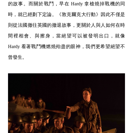
的故事。而關於戰鬥，早在 Hardy 拿槍燒掉戰機的同
時，就已經劃下定論。《敦克爾克大行動》因此不僅是
則從法國撤往英國的撤退故事，更關於人與人如何在時
間裡相會、與擦身，當絕望可以被發明出口，就像
Hardy 看著戰鬥機燃燒殆盡的眼神，我們更希望絕望不
曾發生。