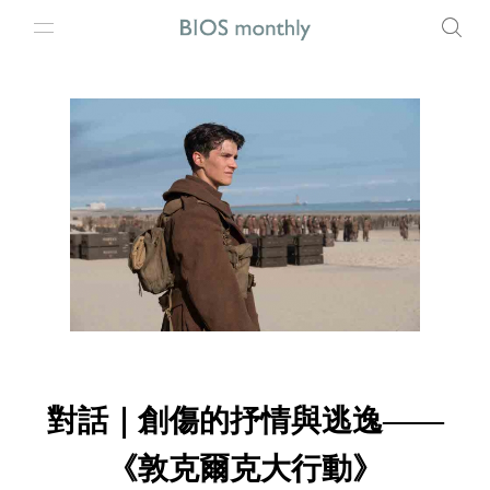
對話｜創傷的抒情與逃逸——
《敦克爾克大行動》