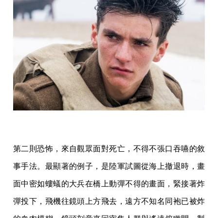
第二則恐怖，來自觀眾面對死亡，不得不張口吞嚥的敘
事手法。最顯著的例子，是陸軍試圖從海上撤退時，畫
面中密如螻蟻的大兵在橋上動彈不得的畫面，緊接著炸
彈投下，飛機往鏡頭上方飛去，遠方不知名同袍已被炸