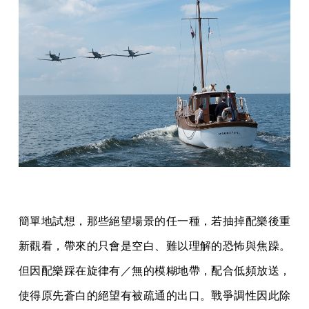
簡單地試想，那些絕望場景的任一種，若抽掉配樂後重
新觀看，帶來的只會是空白、難以理解的恐怖與焦躁。
但因配樂踩在旋律有／無的模糊地帶，配合低頻放送，
使得原先蒼白的絕望有被疏通的出口。戰爭調性因此除