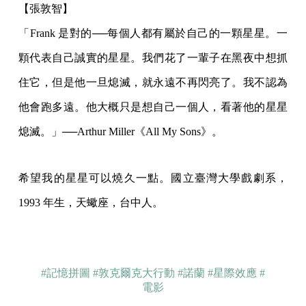
【張敦智】
「Frank 是對的──每個人都有屬於自己的一顆星星。一
顆代表自己誠實的星星。我們花了一輩子在黑夜中想抓
住它，但是他一旦熄滅，就永遠不再閃亮了。我不認為
他會跑多遠。他大概只是想自己一個人，看著他的星星
熄滅。」──Arthur Miller《All My Sons》。
希望我的星星可以燒久一點。國立臺灣大學戲劇系，
1993 年生，天蠍座，台中人。
#記憶拼圖
#敦克爾克大行動
#諾蘭
#星際效應
#
電影