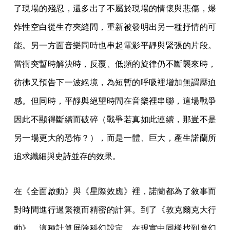
了現場的殘忍，還多出了不屬於現場的情懷與悲傷，爆
炸性空白從生存夾縫間，重新被發明出另一種抒情的可
能。另一方面音樂同時也串起電影平靜與緊張的片段。
當衝突暫時解決時，反覆、低頻的旋律仍不斷襲來時，
彷彿又預告下一波絕境，為短暫的呼吸裡增加無謂壓迫
感。但同時，平靜與絕望時間在音樂裡串聯，這場戰爭
因此不顯得斷續而破碎（戰爭若真如此連續，那豈不是
另一場更大的恐怖？），而是一體、巨大，產生諾蘭所
追求纖細與史詩並存的效果。
在《全面啟動》與《星際效應》裡，諾蘭都為了敘事而
對時間進行過繁複而精密的計算。到了《敦克爾克大行
動》，這種計算屏除科幻設定，在現實中同樣找到魔幻