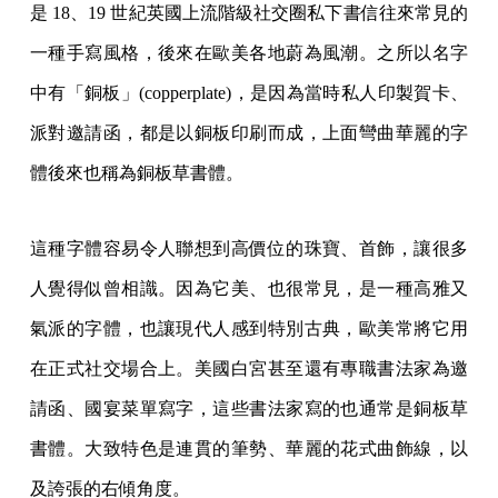
是 18、19 世紀英國上流階級社交圈私下書信往來常見的
一種手寫風格，後來在歐美各地蔚為風潮。之所以名字
中有「銅板」(copperplate)，是因為當時私人印製賀卡、
派對邀請函，都是以銅板印刷而成，上面彎曲華麗的字
體後來也稱為銅板草書體。
這種字體容易令人聯想到高價位的珠寶、首飾，讓很多
人覺得似曾相識。因為它美、也很常見，是一種高雅又
氣派的字體，也讓現代人感到特別古典，歐美常將它用
在正式社交場合上。美國白宮甚至還有專職書法家為邀
請函、國宴菜單寫字，這些書法家寫的也通常是銅板草
書體。大致特色是連貫的筆勢、華麗的花式曲飾線，以
及誇張的右傾角度。