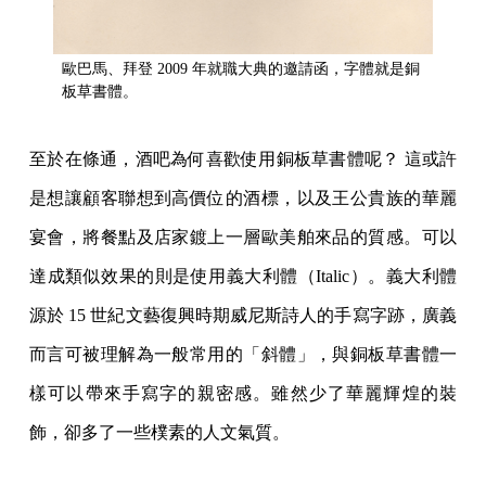
歐巴馬、拜登 2009 年就職大典的邀請函，字體就是銅
板草書體。
至於在條通，酒吧為何喜歡使用銅板草書體呢？ 這或許
是想讓顧客聯想到高價位的酒標，以及王公貴族的華麗
宴會，將餐點及店家鍍上一層歐美舶來品的質感。可以
達成類似效果的則是使用義大利體（Italic）。義大利體
源於 15 世紀文藝復興時期威尼斯詩人的手寫字跡，廣義
而言可被理解為一般常用的「斜體」，與銅板草書體一
樣可以帶來手寫字的親密感。雖然少了華麗輝煌的裝
飾，卻多了一些樸素的人文氣質。