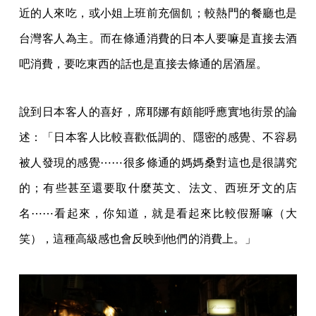
近的人來吃，或小姐上班前充個飢；較熱門的餐廳也是
台灣客人為主。而在條通消費的日本人要嘛是直接去酒
吧消費，要吃東西的話也是直接去條通的居酒屋。
說到日本客人的喜好，席耶娜有頗能呼應實地街景的論
述：「日本客人比較喜歡低調的、隱密的感覺、不容易
被人發現的感覺⋯⋯很多條通的媽媽桑對這也是很講究
的；有些甚至還要取什麼英文、法文、西班牙文的店
名⋯⋯看起來，你知道，就是看起來比較假掰嘛（大
笑），這種高級感也會反映到他們的消費上。」