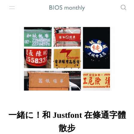
一緒に！和 Justfont 在條通字體
散步