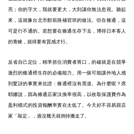
亮；你的字大，我就要更大，大到讓你無法忽視。聽起
來，這就像台北市館前路補習班的做法。但在條通，這
可是行不通的。若想要在條通生存下去，博得日本客人
的青睞，就得要有質感才行。
反省自己定位，精準抓住消費者胃口，的確就是在競爭
激烈的條通裡生存的必備能力。用一個可能讓外地人感
到驚訝的事實來佐證：條通裡沒有黑道。為什麼呢？席
耶娜說，因為條通店家汰換率很高，以收取保護費作為
盈利模式的投資報酬率實在太低了。今天好不容易跟店
家「敲定」，過沒幾天就倒掉搬走了。