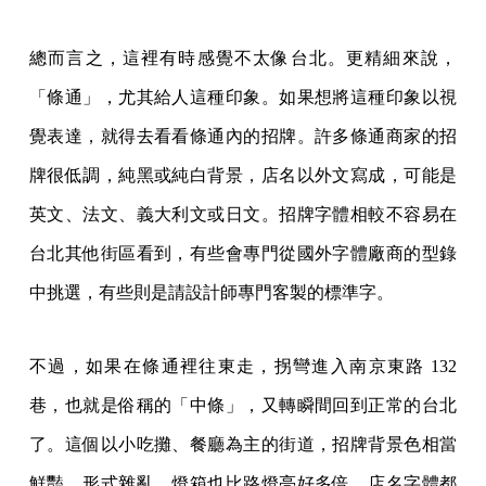
總而言之，這裡有時感覺不太像台北。更精細來說，
「條通」，尤其給人這種印象。如果想將這種印象以視
覺表達，就得去看看條通內的招牌。許多條通商家的招
牌很低調，純黑或純白背景，店名以外文寫成，可能是
英文、法文、義大利文或日文。招牌字體相較不容易在
台北其他街區看到，有些會專門從國外字體廠商的型錄
中挑選，有些則是請設計師專門客製的標準字。
不過，如果在條通裡往東走，拐彎進入南京東路 132
巷，也就是俗稱的「中條」，又轉瞬間回到正常的台北
了。這個以小吃攤、餐廳為主的街道，招牌背景色相當
鮮豔、形式雜亂。燈箱也比路燈亮好多倍。店名字體都