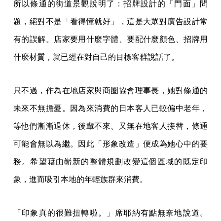
所以條通的街道景觀說明了：招牌設計的「門面」問
題，絕對不是「看得懂就好」，這是大眾對廣告設計常
有的誤解。店家要用什麼字體、要配什麼顏色、招牌用
什麼材質，就已經在對自己的目標客群說話了。
只不過，作為在地店家與商圈協會理事長，她對條通的
未來不無擔憂。因為來消費的日本客人已較偏中老年，
等他們漸漸退休，後輩不來、又無在地客人接替，條通
可能會無以為繼。因此「形象改造」便成為她心中的要
務。希望藉由嶄新的整體規劃改變這個區域的既定印
象，進而吸引本地的年輕族群來消費。
「印象真的很難扭轉啦。」席耶納有點無奈地說道。