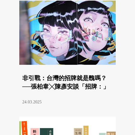
非引戰：台灣的招牌就是醜嗎？
──張柏韋╳陳彥安談「招牌：」
24.03.2025