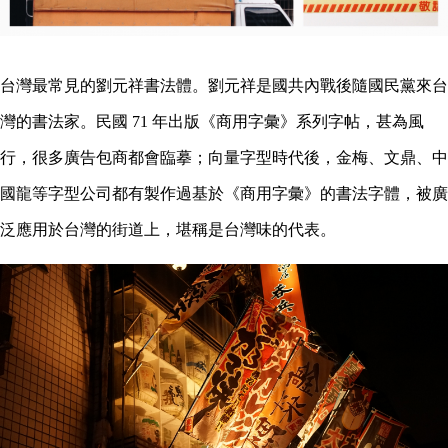
台灣最常見的劉元祥書法體。劉元祥是國共內戰後隨國民黨來台
灣的書法家。民國 71 年出版《商用字彙》系列字帖，甚為風
行，很多廣告包商都會臨摹；向量字型時代後，金梅、文鼎、中
國龍等字型公司都有製作過基於《商用字彙》的書法字體，被廣
泛應用於台灣的街道上，堪稱是台灣味的代表。