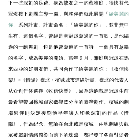
下一些深刻的足跡。身為摯友之一的蔡雅庭，很快替代
冠煜接下劇團主導一職，與夥伴們就此展開「
給美麗的
你
」系列計畫。計畫命名：「給美麗的你」，並非無中
生有。這個名字，曾經是黃冠煜寫過的一首歌，是他編
過的一齣舞劇，也是他曾寫過的一首詩，一個具有意義
的名字，成為美麗的開始。當年 9 月，雅庭與冠煜在馬
來西亞的好朋友們，共同合作了給美麗的你：《收信快
樂》×《惜陽》臺北・檳城城市連線計畫。臺北的代表人
从众創作体選擇《收信快樂》，因為這齣戲是冠煜生前
最希望帶回檳城跟家鄉觀眾分享的臺灣劇作。檳城的劇
場夥伴則決定復刻他早年讓人印象深刻的作品《惜
陽》，作為紀念。無論在台北或是檳城，兩地劇組與觀
眾被戲劇情緒感染而落下的珠淚，都抒發了各自對逝者