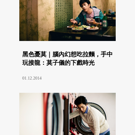
黑色憂莫｜腦內幻想吃拉麵，手中
玩接龍：莫子儀的下戲時光
01.12.2014