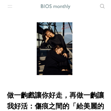
做一齣戲讓你好走，再做一齣讓
我好活：傷痕之間的「給美麗的