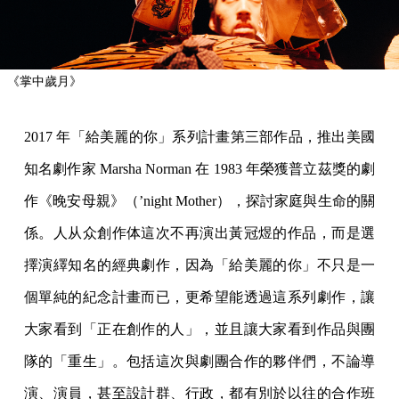
《掌中歲月》
2017 年「給美麗的你」系列計畫第三部作品，推出美國
知名劇作家 Marsha Norman 在 1983 年榮獲普立茲獎的劇
作《晚安母親》（’night Mother），探討家庭與生命的關
係。人从众創作体這次不再演出黃冠煜的作品，而是選
擇演繹知名的經典劇作，因為「給美麗的你」不只是一
個單純的紀念計畫而已，更希望能透過這系列劇作，讓
大家看到「正在創作的人」，並且讓大家看到作品與團
隊的「重生」。包括這次與劇團合作的夥伴們，不論導
演、演員，甚至設計群、行政，都有別於以往的合作班