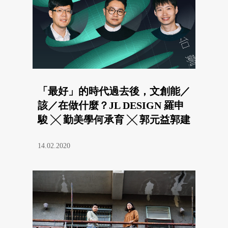
「最好」的時代過去後，文創能／
該／在做什麼？JL DESIGN 羅申
駿 ╳ 勤美學何承育 ╳ 郭元益郭建
偉
14.02.2020