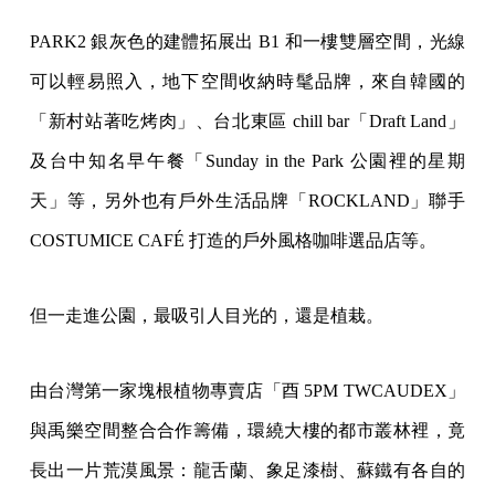
PARK2 銀灰色的建體拓展出 B1 和一樓雙層空間，光線
可以輕易照入，地下空間收納時髦品牌，來自韓國的
「新村站著吃烤肉」、台北東區 chill bar「Draft Land」
及台中知名早午餐「Sunday in the Park 公園裡的星期
天」等，另外也有戶外生活品牌「ROCKLAND」聯手
COSTUMICE CAFÉ 打造的戶外風格咖啡選品店等。
但一走進公園，最吸引人目光的，還是植栽。
由台灣第一家塊根植物專賣店「酉 5PM TWCAUDEX」
與禹樂空間整合合作籌備，環繞大樓的都市叢林裡，竟
長出一片荒漠風景：龍舌蘭、象足漆樹、蘇鐵有各自的