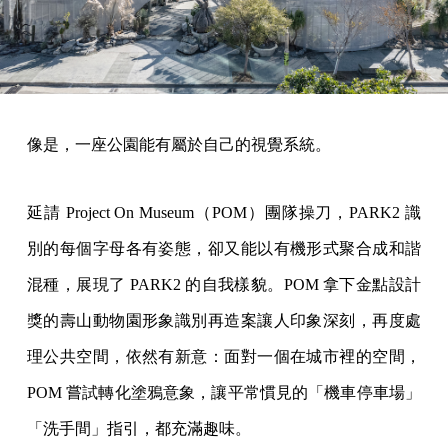
像是，一座公園能有屬於自己的視覺系統。
延請 Project On Museum（POM）團隊操刀，PARK2 識
別的每個字母各有姿態，卻又能以有機形式聚合成和諧
混種，展現了 PARK2 的自我樣貌。POM 拿下金點設計
獎的壽山動物園形象識別再造案讓人印象深刻，再度處
理公共空間，依然有新意：面對一個在城市裡的空間，
POM 嘗試轉化塗鴉意象，讓平常慣見的「機車停車場」
「洗手間」指引，都充滿趣味。