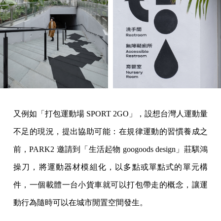
又例如「打包運動場 SPORT 2GO」，設想台灣人運動量
不足的現況，提出協助可能：在規律運動的習慣養成之
前，PARK2 邀請到「生活起物 googoods design」莊騏鴻
操刀，將運動器材模組化，以多點或單點式的單元構
件，一個載體一台小貨車就可以打包帶走的概念，讓運
動行為隨時可以在城市閒置空間發生。