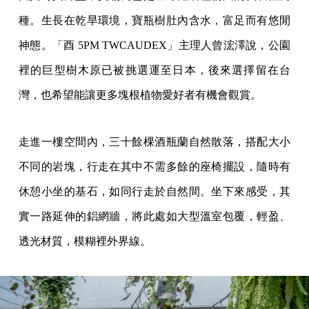
種。生長在乾旱環境，寶瓶樹肚內含水，富足而有悠閒
神態。「酉 5PM TWCAUDEX」主理人曾浤澤說，公園
裡的巨型樹木原已被挑選運至日本，後來選擇留在台
灣，也希望能讓更多塊根植物愛好者有機會觀賞。
走進一樓空間內，三十餘棵酒瓶蘭自然散落，搭配大小
不同的岩塊，行走在其中不需多餘的座椅擺設，隨時有
休憩小坐的基石，如同行走於自然間。坐下來感受，其
實一路延伸的鋁網牆，將此處如大型溫室包覆，輕盈、
透光材質，模糊裡外界線。