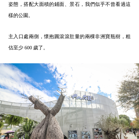
姿態，搭配大面積的鋪面、景石，我們似乎不曾看過這
樣的公園。
主入口處兩側，懷抱圓滾滾肚量的兩棵非洲寶瓶樹，粗
估至少 600 歲了。