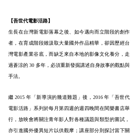
【吾世代電影活路】
生長在台灣新電影落幕之後、如今邁向而立階段的創作
者，在育成階段雖汲取大量國外作品精華，卻因歷經台
灣電影產業谷底，而缺乏來自本地的影像文化養分，走
過蒼涼的 30 多年，必須重新發掘講述自身故事的觀點與
手法。
繼 2015 年「新導演的幾道難題」後，2016 年「吾世代
電影活路」系列於每月第四週的週四晚間在閱樂書店舉
行，放映會將關注青年影人對各種議題與類型的嘗試，
亦引進國外優異短片以供觀摩；講座部分則探討當下關