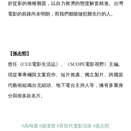
於從影的種種難題，以自力救濟的態度解套精進。台灣
電影的前路尚未明朗，而我們都能做犯難先行的人。
【孫志熙】
曾任《CUE電影生活誌》、《SCOPE電影視野》主編。
現從事專欄與文案寫作、短片推廣、獨立製片、跨國當
代藝術組織台北組頭、地下電台主持人等，擁有多重身
分與很多款名片。
#高鳴晟
#謝漢聲
#吾世代電影活路
#孫志熙