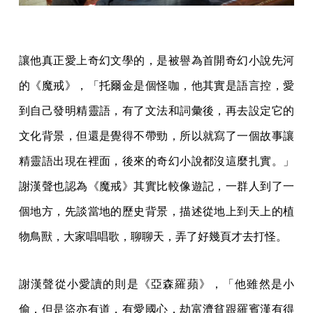
讓他真正愛上奇幻文學的，是被譽為首開奇幻小說先河
的《魔戒》，「托爾金是個怪咖，他其實是語言控，愛
到自己發明精靈語，有了文法和詞彙後，再去設定它的
文化背景，但還是覺得不帶勁，所以就寫了一個故事讓
精靈語出現在裡面，後來的奇幻小說都沒這麼扎實。」
謝漢聲也認為《魔戒》其實比較像遊記，一群人到了一
個地方，先談當地的歷史背景，描述從地上到天上的植
物鳥獸，大家唱唱歌，聊聊天，弄了好幾頁才去打怪。
謝漢聲從小愛讀的則是《亞森羅蘋》，「他雖然是小
偷，但是盜亦有道，有愛國心，劫富濟貧跟羅賓漢有得