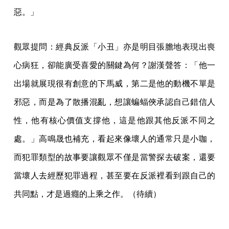
惡。」
觀眾提問：經典反派「小丑」亦是明目張膽地表現出喪
心病狂，卻能廣受喜愛的關鍵為何？謝漢聲答：「他一
出場就展現很有創意的下馬威，第二是他的動機不單是
邪惡，而是為了散播混亂，想讓蝙蝠俠承認自己錯信人
性，他有核心價值支撐他，這是他跟其他反派不同之
處。」高鳴晟也補充，看起來像壞人的通常只是小咖，
而犯罪類型的故事要讓觀眾不僅是當警探去破案，還要
當壞人去經歷犯罪過程，甚至要在反派裡看到跟自己的
共同點，才是過癮的上乘之作。（待續）