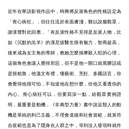
近年在華語影視作品中，時興將反派角色的性格設定為
「喪心病狂」，但往往流於表面膚淺，難以說服觀眾，
謝漢聲對此回應，「有反派性格不見得是反派人物，比
如《沉默的羔羊》的漢尼拔醫生很有魅力，智商超高，
後來成為女主角的導師，教她怎麼揣摩殺人犯的心理，
這個角色會讓人覺得邪惡，但不是他一開口就罵髒話或
是很粗魯，他溫文有禮，懂藝術、烹飪、多國語言，你
會覺得他很可怕，不知道他在想什麼，但他又看透你的
內心。喪心病狂可以，但要寫深一點，給觀眾實例證
明，最重要是動機，《非典型力量》書中說這類人的動
機是單純的利己主義，不理會道德和社會規範，就算符
合規範也是為了隱身在人群之中，等到沒人發現時就作