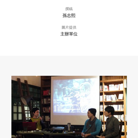
撰稿
孫志熙
圖片提供
主辦單位