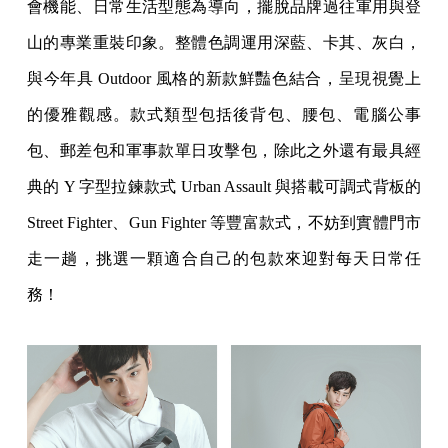
會機能、日常生活型態為導向，擺脫品牌過往軍用與登
山的專業重裝印象。整體色調運用深藍、卡其、灰白，
與今年具 Outdoor 風格的新款鮮豔色結合，呈現視覺上
的優雅觀感。款式類型包括後背包、腰包、電腦公事
包、郵差包和軍事款單日攻擊包，除此之外還有最具經
典的 Y 字型拉鍊款式 Urban Assault 與搭載可調式背板的
Street Fighter、Gun Fighter 等豐富款式，不妨到實體門市
走一趟，挑選一顆適合自己的包款來迎對每天日常任
務！