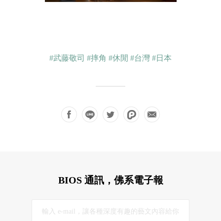
#武藤敬司
#摔角
#休閒
#台灣
#日本
BIOS 通訊，佛系電子報