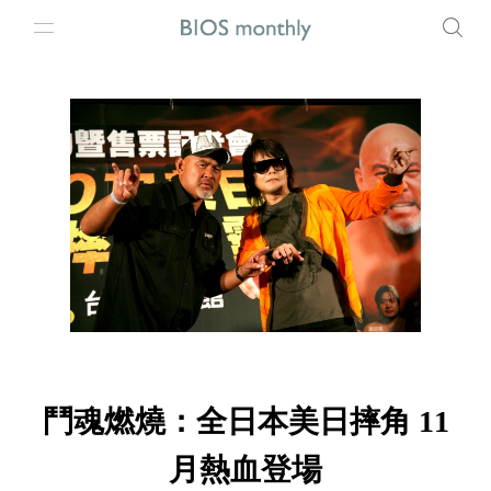
鬥魂燃燒：全日本美日摔角 11
月熱血登場