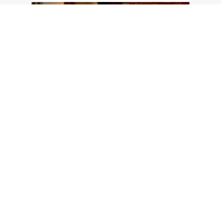
蘄觀｜以父之名的漫漫長路──評
《我和我的冠軍女兒》
30.03.2017