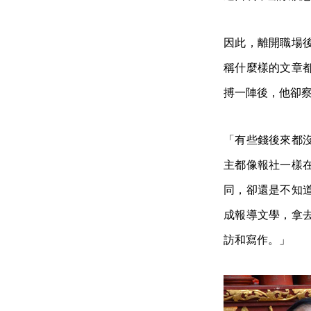
因此，離開職場
稱什麼樣的文章
搏一陣後，他卻
「有些錢後來都
主都像報社一樣
同，卻還是不知
成報導文學，拿
訪和寫作。」