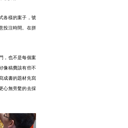
式各樣的案子，號
意投注時間。在拼
門，也不是每個案
好像稿費該有些不
寫成書的題材先寫
更心無旁騖的去採