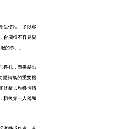
產生慣性，多以客
，會顯得不容易親
克服的事。」
苦掙扎，而書籍出
文體轉換的重要機
和修辭去堆疊情緒
，切換第一人稱和
記者轉成作者，首