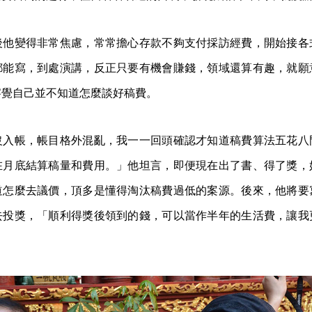
後他變得非常焦慮，常常擔心存款不夠支付採訪經費，開始接各
都能寫，到處演講，反正只要有機會賺錢，領域還算有趣，就願
察覺自己並不知道怎麼談好稿費。
沒入帳，帳目格外混亂，我一一回頭確認才知道稿費算法五花八
在月底結算稿量和費用。」他坦言，即便現在出了書、得了獎，
道怎麼去議價，頂多是懂得淘汰稿費過低的案源。後來，他將要
去投獎，「順利得獎後領到的錢，可以當作半年的生活費，讓我