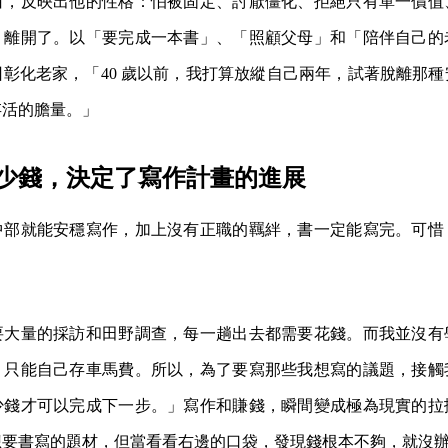
白，反映出他的性格：怕被固定、討厭僵化、拒絕只有單一價值
，離開了。以「要完成一本書」、「照顧父母」和「陪伴自己的
彰化老家，「40 歲以前，我打算放縱自己兩年，試著脫離那
存活的膽量。」
少錢，決定了寫作計畫的進展
中部就能安穩寫作，加上沒有正職的羈絆，書一定能寫完。可惜
。
要大量的採訪和田野調查，每一趟出去都需要花錢。而我並沒有
，只能自己存車馬費。所以，為了要寫那些我想寫的議題，接觸
少錢才可以完成下一步。」寫作和賺錢，瞬間變成極為現實的拉
想要書寫的題材，但當看看右邊的口袋，發現錢根本不夠，就沒