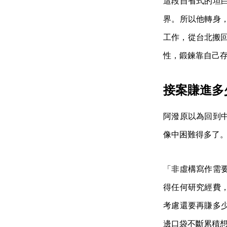
這段自省式的坦
界。所以他轉身
工作，從台北搬回
性，鍛鍊靠自己
接案賺進多
阿潑原以為回到
像中困難得多了
「非虛構寫作需
得任何研究經費
考慮還要再賺多
邊口袋不斷累積