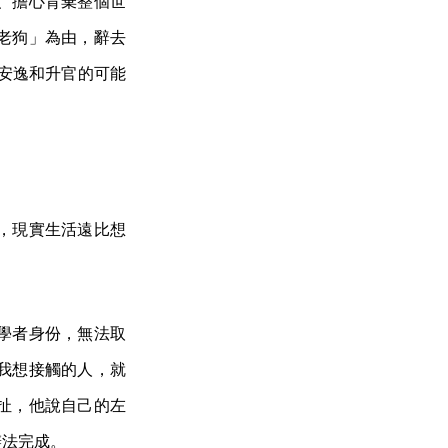
、擔心背棄整個世
老狗」為由，辭去
種安逸和升官的可能
，現實生活遠比想
學者身份，無法取
我想接觸的人，就
扯，他說自己的左
辦法完成。