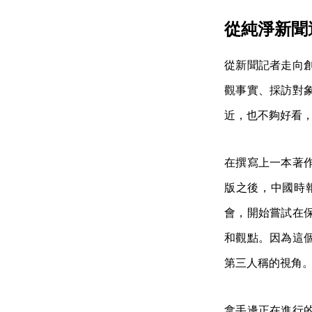
從純淨新聞
從新聞記者走向
觀事實、採訪對
近，也不夠好看
在撰寫上一本著
版之後，中國時
會，開始嘗試在
和觀點。因為這
第三人稱的視角
拿手邊正在進行