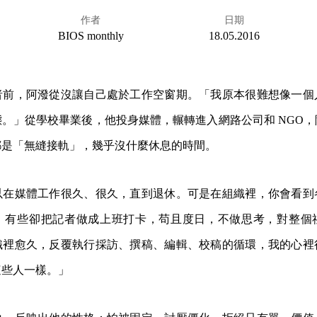
作者
日期
BIOS monthly
18.05.2016
者前，阿潑從沒讓自己處於工作空窗期。「我原本很難想像一個
。」從學校畢業後，他投身媒體，輾轉進入網路公司和 NGO
都是「無縫接軌」，幾乎沒什麼休息的時間。
以在媒體工作很久、很久，直到退休。可是在組織裡，你會看到
，有些卻把記者做成上班打卡，苟且度日，不做思考，對整個
織裡愈久，反覆執行採訪、撰稿、編輯、校稿的循環，我的心裡
這些人一樣。」