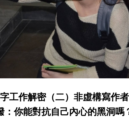
字工作解密（二）非虛構寫作者
潑：你能對抗自己內心的黑洞嗎