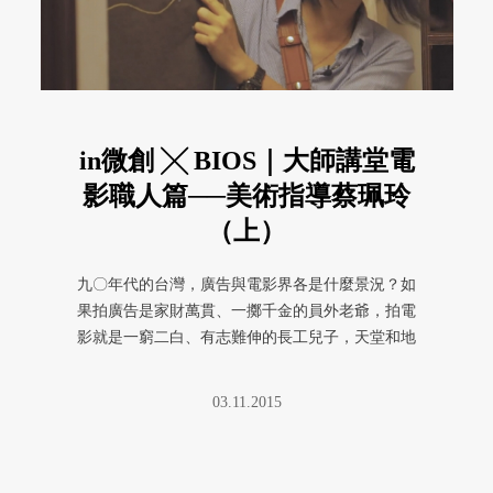
in微創 ╳ BIOS｜大師講堂電
影職人篇──美術指導蔡珮玲
（上）
九〇年代的台灣，廣告與電影界各是什麼景況？如
果拍廣告是家財萬貫、一擲千金的員外老爺，拍電
影就是一窮二白、有志難伸的長工兒子，天堂和地
獄的差別。
03.11.2015