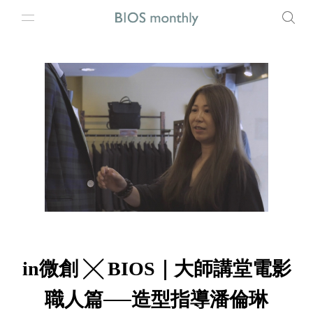
in微創 ╳ BIOS｜大師講堂電影
職人篇──造型指導潘倫琳