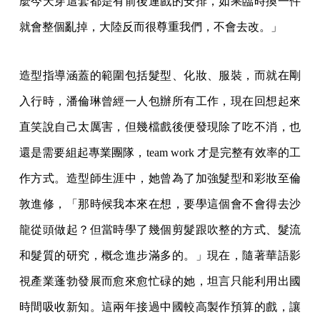
麼今天穿這套都是有前後連戲的安排，如果臨時換一件
就會整個亂掉，大陸反而很尊重我們，不會去改。」
造型指導涵蓋的範圍包括髮型、化妝、服裝，而就在剛
入行時，潘倫琳曾經一人包辦所有工作，現在回想起來
直笑說自己太厲害，但幾檔戲後便發現除了吃不消，也
還是需要組起專業團隊，team work 才是完整有效率的工
作方式。造型師生涯中，她曾為了加強髮型和彩妝至倫
敦進修，「那時候我本來在想，要學這個會不會得去沙
龍從頭做起？但當時學了幾個剪髮跟吹整的方式、髮流
和髮質的研究，概念進步滿多的。」現在，隨著華語影
視產業蓬勃發展而愈來愈忙碌的她，坦言只能利用出國
時間吸收新知。這兩年接過中國較高製作預算的戲，讓