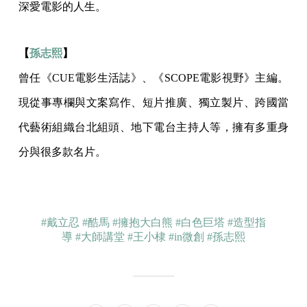
深愛電影的人生。
【
孫志熙
】
曾任《CUE電影生活誌》、《SCOPE電影視野》主編。
現從事專欄與文案寫作、短片推廣、獨立製片、跨國當
代藝術組織台北組頭、地下電台主持人等，擁有多重身
分與很多款名片。
#戴立忍
#酷馬
#擁抱大白熊
#白色巨塔
#造型指
導
#大師講堂
#王小棣
#in微創
#孫志熙