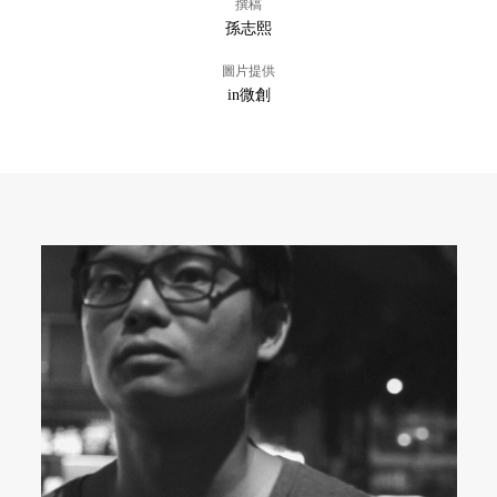
撰稿
孫志熙
圖片提供
in微創