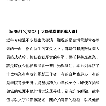
【in 微創 ╳ BIOS｜ 大師講堂電影職人篇】
近年介紹過不少新生代導演，顯現的是台灣電影青春朝
氣的一面，然而新生的芽尖之下，都是仰賴無數從業人
員築成枝幹，擔任強韌厚實的中堅，撐托起整座產業，
該是時候令他們獲得多一些目光與關注。本系列專訪了
十位術業有專攻的電影工作者，有的自片廠起步，有的
是學院背景出身，資歷橫跨八〇年代至今，即使在攝製
領域的職涯中他們慣於退居幕後，卻有許多經驗、故事
值得以文字和影像記述，關於拍電影的種種，以及他們