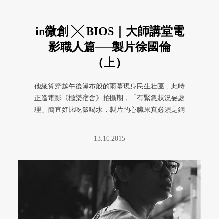
in微創 ╳ BIOS｜大師講堂電
影職人篇──製片徐國倫
（上）
他總算穿越午後瀑布般的雨幕現身民生社區，此時
正逢電影《極樂宿舍》拍攝期，「有緊急狀況要處
理」簡直好比吃飯喝水，製片的心臟果真必須是銅
牆鐵壁，但這句話說在我們當下 ...
13.10.2015