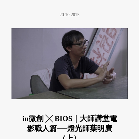
弱，每次都會縫歪，不然就是針斷 ...
20.10.2015
in微創 ╳ BIOS｜大師講堂電
影職人篇──燈光師葉明廣
（上）