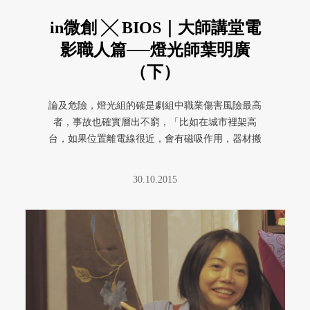
in微創 ╳ BIOS｜大師講堂電
影職人篇──燈光師葉明廣
（下）
論及危險，燈光組的確是劇組中職業傷害風險最高
者，事故也確實層出不窮，「比如在城市裡架高
台，如果位置離電線很近，會有磁吸作用，器材搬
動時可能左右橫移，吸過去就觸電 ...
30.10.2015