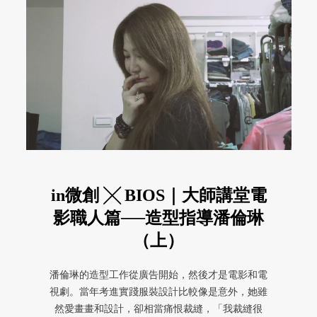
in微創 ╳ BIOS｜大師講堂電
影職人篇──造型指導潘倫琳
（上）
潘倫琳的造型工作從廣告開始，然後才是電影和電
視劇。當年考進實踐服裝設計比較像是意外，她雖
然愛畫畫和設計，卻相當痛恨裁縫，「我裁縫很