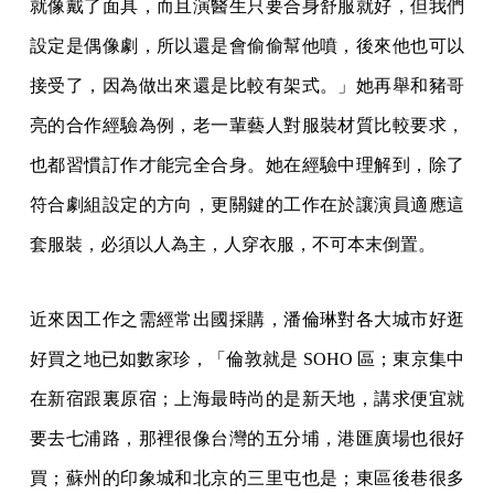
就像戴了面具，而且演醫生只要合身舒服就好，但我們
設定是偶像劇，所以還是會偷偷幫他噴，後來他也可以
接受了，因為做出來還是比較有架式。」她再舉和豬哥
亮的合作經驗為例，老一輩藝人對服裝材質比較要求，
也都習慣訂作才能完全合身。她在經驗中理解到，除了
符合劇組設定的方向，更關鍵的工作在於讓演員適應這
套服裝，必須以人為主，人穿衣服，不可本末倒置。
近來因工作之需經常出國採購，潘倫琳對各大城市好逛
好買之地已如數家珍，「倫敦就是 SOHO 區；東京集中
在新宿跟裏原宿；上海最時尚的是新天地，講求便宜就
要去七浦路，那裡很像台灣的五分埔，港匯廣場也很好
買；蘇州的印象城和北京的三里屯也是；東區後巷很多