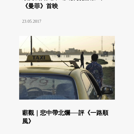
《曼菲》首映
23.05.2017
蘄觀｜悲中帶北爛──評《一路順
風》