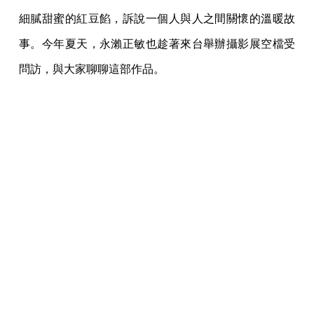
細膩甜蜜的紅豆餡，訴說一個人與人之間關懷的溫暖故
事。今年夏天，永瀨正敏也趁著來台舉辦攝影展空檔受
問訪，與大家聊聊這部作品。