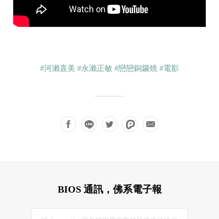
#河瀨直美
#永瀨正敏
#戀戀銅鑼燒
#電影
BIOS 通訊，佛系電子報