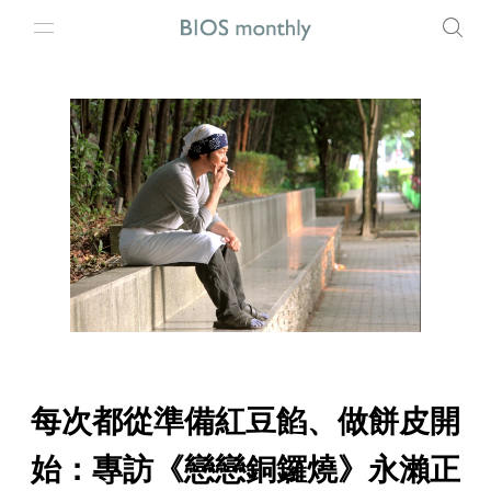
每次都從準備紅豆餡、做餅皮開
始：專訪《戀戀銅鑼燒》永瀨正