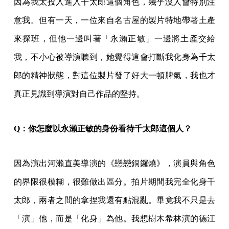
因為我太投入進入千太郎這個角色，幾乎沒人會特別注
意我。但有一天，一位來自名古屋的製片特地帶著土產
來探班，但他一邊叫著「永瀨正敏」一邊將土產交給
我，不小心被導演聽到，她覺得這會打斷我化身為千太
郎的精神狀態，對這位製片發了好大一頓脾氣，我也才
真正見識到導演對自己作品的堅持。
Q
：你怎麼以永瀨正敏的身份看待千太郎這個人？
因為演出河瀨直美導演的《戀戀銅鑼燒》，演員與角色
的界限很模糊，很難做出區分。拍片期間我完全化身千
太郎，兩者之間的拿捏我還有點混亂。畢竟我不只是去
「演」他，而是「化身」為他。我想樹木希林演的德江