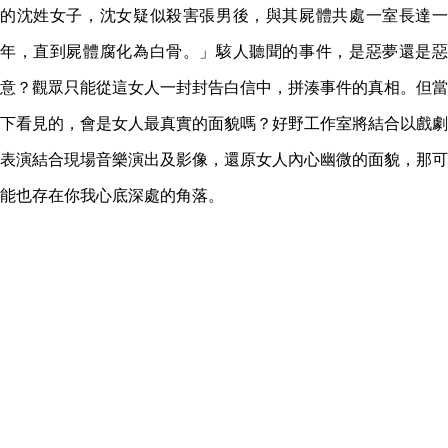
的沈姓女子，沈女疑似殺害張男後，與其屍體共處一室長達一
年，直到屍體腐化為白骨。」駭人聽聞的事件，是惡夢還是惡
意？觀眾只能從這女人一封封告白信中，拼湊事件的真相。但當
下看見的，會是女人最真實的面貌嗎？好野工作室將結合以戲劇
表演結合現場音樂演出及影像，還原女人內心幽微的面貌，那可
能也存在你我心底深處的角落。