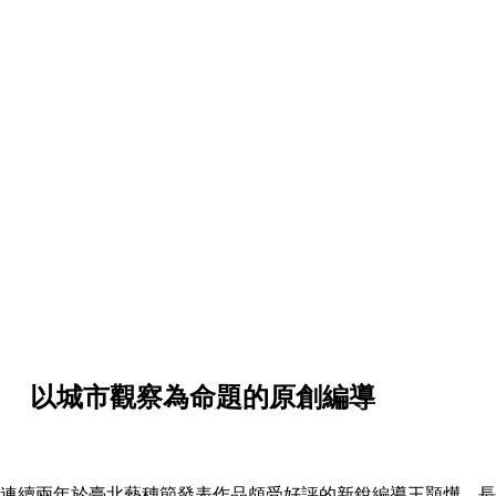
以城市觀察為命題的原創編導
連續兩年於臺北藝穗節發表作品頗受好評的新銳編導王顥燁，長