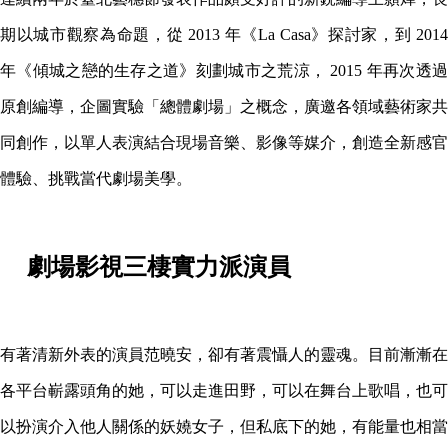
期以城市觀察為命題，從 2013 年《La Casa》探討家，到 2014
年《傾城之戀的生存之道》刻劃城市之荒涼，
2015
年再次透
原創編導，企圖實驗「總體劇場」之概念，廣邀各領域藝術家共
同創作，以單人表演結合現場音樂、影像等媒介，創造全新感官
體驗、挑戰當代劇場美學。
劇場影視三棲實力派演員
有著清新外表的演員范曉安，卻有著震懾人的靈魂。目前漸漸在
各平台嶄露頭角的她，可以走進田野，可以在舞台上歌唱，也可
以扮演介入他人關係的妖嬈女子，但私底下的她，有能量也相當