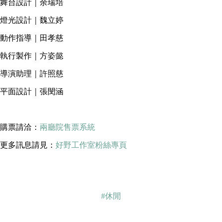
舞台設計｜余瑞培
燈光設計｜魏立婷
動作指導｜田孝慈
執行製作｜方姿懿
導演助理｜許照慈
平面設計｜張閔涵
購票請洽：
兩廳院售票系統
更多訊息請見：
好野工作室粉絲專頁
#休閒