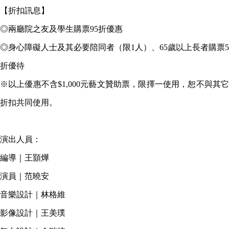
【折扣訊息】
◎兩廳院之友及學生購票95折優惠
◎身心障礙人士及其必要陪同者（限1人）、65歲以上長者購票5
折優待
※以上優惠不含$1,000元藝文贊助票，限擇一使用，恕不與其它
折扣共同使用。
演出人員：
編導｜王顥燁
演員｜范曉安
音樂設計｜林格維
影像設計｜王美璞