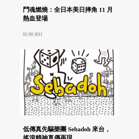
鬥魂燃燒：全日本美日摔角 11 月
熱血登場
02.09.2011
低傳真先驅樂團 Sebadoh 來台，
搖滾精神真傳再現