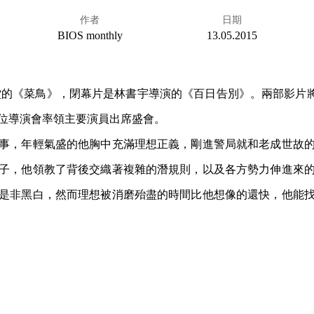
作者
日期
BIOS monthly
13.05.2015
的《菜鳥》，閉幕片是林書宇導演的《百日告別》。兩部影片將先後於 
位導演會率領主要演員出席盛會。
事，年輕氣盛的他胸中充滿理想正義，剛進警局就和老成世故
子，他領教了背後交織著複雜的潛規則，以及各方勢力伸進來
是非黑白，然而理想被消磨殆盡的時間比他想像的還快，他能