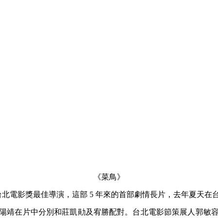
《菜鳥》
 年台北電影獎最佳導演，這部 5 年來的首部劇情長片，去年夏天
陽靖在片中分別和莊凱勛及宥勝配對。台北電影節策展人郭敏