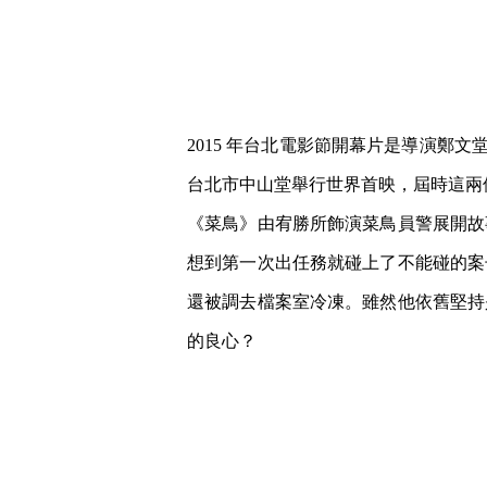
2015 年台北電影節開幕片是導演鄭文堂
台北市中山堂舉行世界首映，屆時這兩
《菜鳥》由宥勝所飾演菜鳥員警展開故
想到第一次出任務就碰上了不能碰的案
還被調去檔案室冷凍。雖然他依舊堅持
的良心？