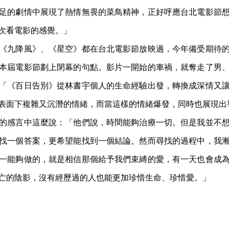
足的劇情中展現了熱情無畏的菜鳥精神，正好呼應台北電影節
次看電影的感覺。」
《九降風》、《星空》都在台北電影節放映過，今年備受期待
本屆電影節劃上閉幕的句點。影片一開始的車禍，就奪走了男
「《百日告別》從林書宇個人的生命經驗出發，轉換成深情又
表面下複雜又沉潛的情緒，而當這樣的情緒爆發，同時也展現出
的感言中這麼說：「他們說，時間能夠治療一切。但是我並不
找一個答案，更希望能找到一個結論。然而尋找的過程中，我
一能夠做的，就是相信那個給予我們束縛的愛，有一天也會成
亡的陰影，沒有經歷過的人也能更加珍惜生命、珍惜愛。」