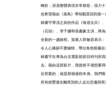
轉折，演員整體表現非常精彩，張力十
也希望藉由《菜鳥》帶領觀眾回到第一
林書宇導演之前的作品《海巡尖兵》、
（石頭）、李千娜和張書豪主演，將為
全新的一趟旅程。策展人郭敏容表示：
令人心痛卻不覺煽情，帶出角色暗藏在
林書宇在專為台北電影節節目特刊所寫
去。藉由這部影片，我曾經不僅想要尋
近答案的，就是那個過程本身。我們唯
所有經歷過生離死別的人走出悲傷與死