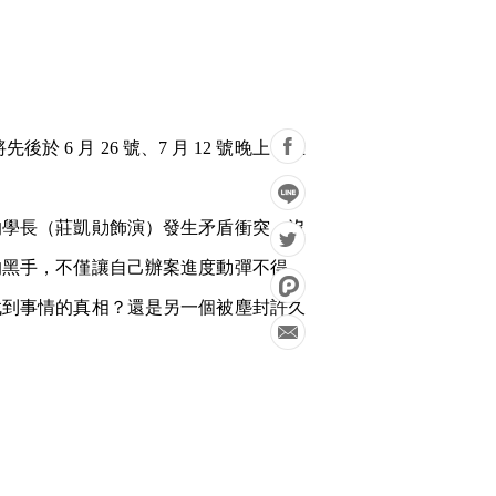
6 月 26 號、7 月 12 號晚上，在
的學長（莊凱勛飾演）發生矛盾衝突，沒
的黑手，不僅讓自己辦案進度動彈不得，
找到事情的真相？還是另一個被塵封許久