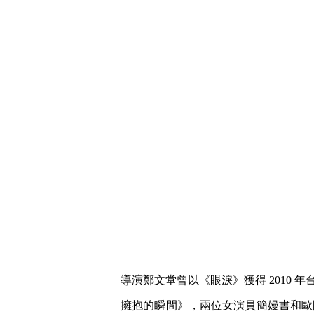
導演鄭文堂曾以《眼淚》獲得 2010
擁抱的瞬間》，兩位女演員簡嫚書和歐