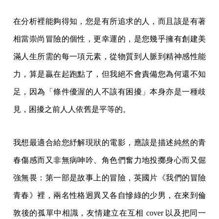
在分析裡能夠得知，您是有所追求的人，而且該是有著
相當崇尚冒險的個性，更幸運的，是您幾乎擁有創建美
滿人生所需的每一項元素，從物質到人脈到精神感性能
力，算是贏在起跑點了，但我絕不會責備您為何還不知
足，因為「條件優渥的人不該有困擾」本身亦是一種歧
見，困擾之前人人依舊是平等的。
我想最適合給您紓解現狀的電影，應該是描述純然的青
春傷感而又非無病呻吟、角色們奮力地投擲身心而又倔
強無畏：第一部是故事上的冒險，英國片《我們的冒險
青春》裡，兩名性格迥異又各自慘綠的少男，在來到倫
敦後的孤單中相識，友情建立在互相 cover 以及把同一