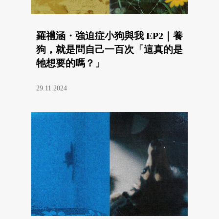
羅禮涵・強迫症小狗與我 EP2｜養
狗，就是問自己一百次「這真的是
牠想要的嗎？」
29.11.2024