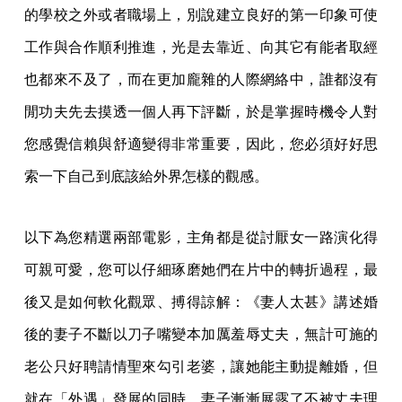
的學校之外或者職場上，別說建立良好的第一印象可使
工作與合作順利推進，光是去靠近、向其它有能者取經
也都來不及了，而在更加龐雜的人際網絡中，誰都沒有
閒功夫先去摸透一個人再下評斷，於是掌握時機令人對
您感覺信賴與舒適變得非常重要，因此，您必須好好思
索一下自己到底該給外界怎樣的觀感。
以下為您精選兩部電影，主角都是從討厭女一路演化得
可親可愛，您可以仔細琢磨她們在片中的轉折過程，最
後又是如何軟化觀眾、搏得諒解：《妻人太甚》講述婚
後的妻子不斷以刀子嘴變本加厲羞辱丈夫，無計可施的
老公只好聘請情聖來勾引老婆，讓她能主動提離婚，但
就在「外遇」發展的同時，妻子漸漸展露了不被丈夫理