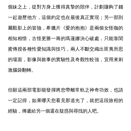
個妹之上，從對方身上獲得真摯的陪伴，計劃賺夠了錢
一起遊歷他方，這個約定也在最後真正實現；另一部則
屬觀影上的冒險，希臘片《愛的抱抱》是兩個女怪咖的
相知相惜，古怪更勝一籌的瑪蓮娜決心破處，只能靠閨
蜜傳授各種性愛知識與技巧，兩人不斷交織出匪夷所思
的場面，影像與敘事的實驗性及奇觀性較強，宜用來刺
激腦袋翻轉。
但願這兩部電影能發揮將您帶離常軌之神奇功效，也請
一定記得，如果哪天您看見那道光了，就把這段旅程的
經驗，傳遞給另一個還在疑惑與尋找的人吧。