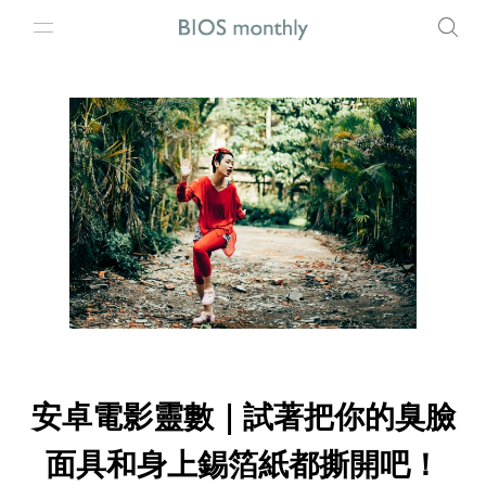
安卓電影靈數｜試著把你的臭臉
面具和身上錫箔紙都撕開吧！