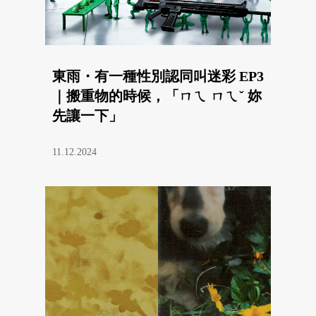
東雨・有一種性別認同叫迷彩 EP3
｜搬重物的時候，「ㄇㄟ ㄇㄟˇ 妳
先讓一下」
11.12.2024