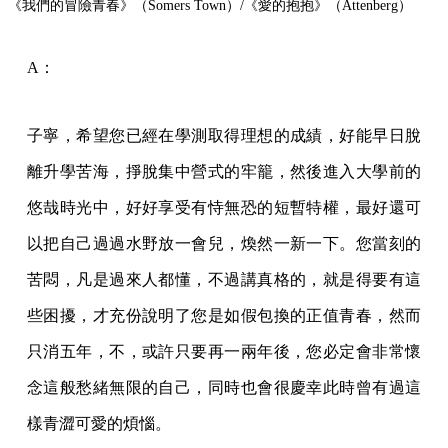
《我們的冒險青春》（Somers Town）/《愛的抱抱》（Attenberg）
A：
子寧，希望您已經在學測取得理想的成績，好能早日脫
離升學苦海，掙脫集中營式的牢籠，然後進入大學前的
悠哉時光中，好好享受有恃無恐的短暫特權，最好還可
以把自己過過水野放一會兒，煥然一新一下。您當刻的
苦悶，凡是過來人都懂，不過講真格的，就是得要有這
些困擾，才充份說明了您是如假包換的正值青春，然而
只消五年，不，或許只要再一兩年後，您必定會非常懷
念這般愁緒無限的自己，同時也會很慶幸此時曾有過這
樣青澀可愛的煩惱。