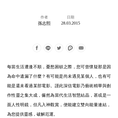
作者
日期
28.03.2015
孫志熙
每當生活遭逢不順，憂愁困頓之際，您可曾懷疑那是因
為命中遺漏了什麼？有可能是尚未遇見某個人，也有可
能是還未看過某部電影。謹此深信電影乃藝術精華與創
作性靈之集大成，儼然為當代生活智慧結晶，甚或是一
面人性明鏡，但凡入神觀賞，便能建立雙向能量連結，
為您提供靈感，破解厄運。