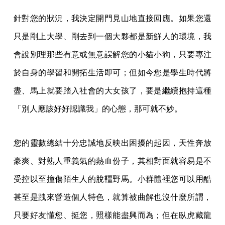
針對您的狀況，我決定開門見山地直接回應。如果您還
只是剛上大學、剛去到一個大夥都是新鮮人的環境，我
會說別理那些有意或無意誤解您的小貓小狗，只要專注
於自身的學習和開拓生活即可；但如今您是學生時代將
盡、馬上就要踏入社會的大女孩了，要是繼續抱持這種
「別人應該好好認識我」的心態，那可就不妙。
您的靈數總結十分忠誠地反映出困擾的起因，天性奔放
豪爽、對熟人重義氣的熱血份子，其相對面就容易是不
受控以至撞傷陌生人的脫韁野馬。小群體裡您可以用酷
甚至是跩來營造個人特色，就算被曲解也沒什麼所謂，
只要好友懂您、挺您，照樣能盡興而為；但在臥虎藏龍