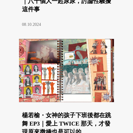
｜八十個人一起尿尿，討論性騷擾
這件事
08.10.2024
楊若榆・女神的孩子下班後都在跳
舞 EP3｜愛上 TWICE 那天，才發
現原來撒嬌也是可以的