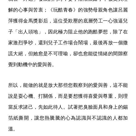
解的心事與苦衷；《玩酷青春》的強勢母親角色讓呂麗
萍獲得金馬獎影后，這位受欺壓的底層勞工一心強逼兒
子「出人頭地」，因此極力阻止他的跑酷夢想，除了在
家激烈爭吵，還到兒子工作場合鬧場，最後再放一個撒
謊大絕，但她愈是不可理喻，卻也愈能從情緒的間隙察
覺到動機中的愛與善。
所以，能做的就是放大那些您觀察到的愛與善，這不能
說是耍心機、打關係，而是要想獲得喜愛與尊重，則理
當反求諸己，先如此待人。試著把臭臉面具和身上的錫
箔紙撕開，讓您熱騰騰的心為認識與不認識的人都加
溫。