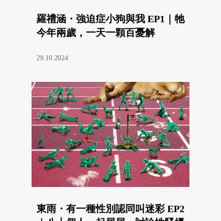
羅禮涵・強迫症小狗與我 EP1｜牠
今年兩歲，一天一顆百憂解
29.10.2024
東雨・有一種性別認同叫迷彩 EP2