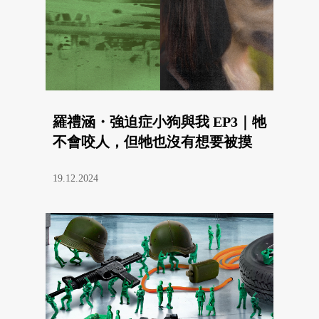
羅禮涵・強迫症小狗與我 EP3｜牠
不會咬人，但牠也沒有想要被摸
19.12.2024